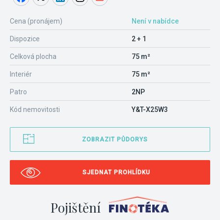
Cena (pronájem)
Není v nabídce
Dispozice
2 + 1
Celková plocha
75 m²
Interiér
75 m²
Patro
2NP
Kód nemovitosti
Y&T-X25W3
ZOBRAZIT PŮDORYS
SJEDNAT PROHLÍDKU
Pojištění