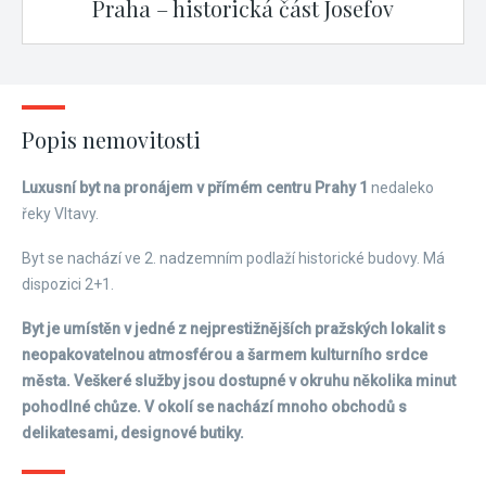
Praha – historická část Josefov
Popis nemovitosti
Luxusní byt na pronájem v přímém centru Prahy 1
nedaleko
řeky Vltavy.
Byt se nachází ve 2. nadzemním podlaží historické budovy. Má
dispozici 2+1.
Byt je umístěn v jedné z nejprestižnějších pražských lokalit s
neopakovatelnou atmosférou a šarmem kulturního srdce
města. Veškeré služby jsou dostupné v okruhu několika minut
pohodlné chůze. V okolí se nachází mnoho obchodů s
delikatesami, designové butiky.