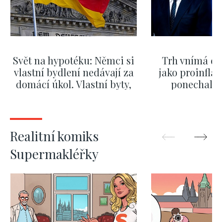
Svět na hypotéku: Němci si
Trh vnímá dě
vlastní bydlení nedávají za
jako proinflač
domácí úkol. Vlastní byty,
ponechali 
kde bydlí někdo jiný
červnových 
ZOBRAZIT DALŠÍ
ZOBRAZIT
Realitní komiks
Supermakléřky