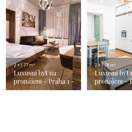
2 + 1
77 m²
2 + 1
78 m²
Luxusní byt na
Luxusní byt 
pronájem - Praha 1 -
pronájem - P
Josefov - 73m
Nové Město 