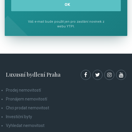
Váš e-mail bude použit jen pro zasílání novinek z
webu YTPI.
Luxusní bydlení Praha
Prodej nemovitostí
Pronájem nemovitostí
Chci prodat nemovitost
Investiční byty
Vyhledat nemovitost