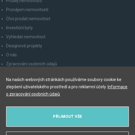
Prodej nemovitostí
Pronájem nemovitostí
Chci prodat nemovitost
Investiční byty
Vyhledat nemovitost
Designové projekty
O nás
Zpracování osobních údajů
Poučení spotřebitele
Na našich webových stránkách používáme soubory cookie ke
Odhlášení z newsletteru
zlepšení uživatelského prostředí a pro reklamní účely.
Informace
Kontakty
o zpracování osobních údajů
Y&T Luxury Property Prague Czech Republic s.r.o.
PŘIJMOUT VŠE
Elišky Krásnohorské 123/10, 110 00 Praha 1
Myslíková 245/3, 110 00 Praha 1