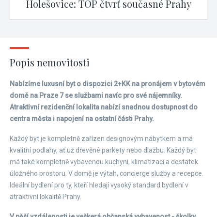
Holešovice: TOP čtvrť současné Prahy
Popis nemovitosti
Nabízíme luxusní byt o dispozici 2+KK na pronájem v bytovém
domě na Praze 7 se službami navíc pro své nájemníky.
Atraktivní rezidenční lokalita nabízí snadnou dostupnost do
centra města i napojení na ostatní části Prahy.
Každý byt je kompletně zařízen designovým nábytkem a má
kvalitní podlahy, ať už dřevěné parkety nebo dlažbu. Každý byt
má také kompletně vybavenou kuchyni, klimatizaci a dostatek
úložného prostoru. V domě je výtah, concierge služby a recepce.
Ideální bydlení pro ty, kteří hledají vysoký standard bydlení v
atraktivní lokalitě Prahy.
V pěší vzdálenosti je veškerá občanská vybavenost - školky,