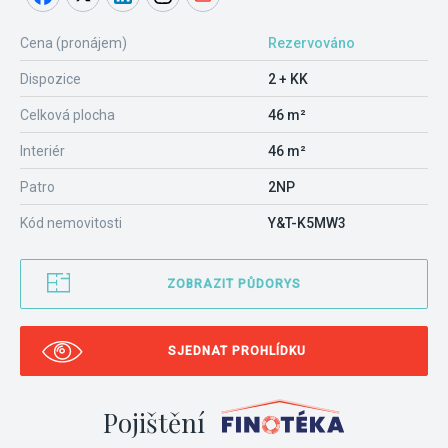
Cena (pronájem)
Rezervováno
Dispozice
2 + KK
Celková plocha
46 m²
Interiér
46 m²
Patro
2NP
Kód nemovitosti
Y&T-K5MW3
ZOBRAZIT PŮDORYS
SJEDNAT PROHLÍDKU
Pojištění