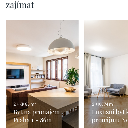
zajímat
2 + KK
86 m²
2 + KK
74 m²
Byt na pronájem
Luxusní byt 
Praha 1 - 86m
pronájmu N
Město - Prah