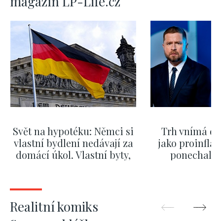
magazín LP-Life.cz
Svět na hypotéku: Němci si
Trh vnímá dě
vlastní bydlení nedávají za
jako proinflač
domácí úkol. Vlastní byty,
ponechali 
kde bydlí někdo jiný
červnových 
ZOBRAZIT DALŠÍ
ZOBRAZIT
Realitní komiks