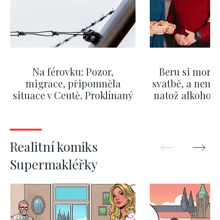
Na férovku: Pozor,
Beru si morm
migrace, připomněla
svatbě, a nemů
situace v Ceutě. Proklínaný
natož alkohol.
migrační pakt Česku
pozor i na p
pomáhá více než
Okamurova videa
ZOBRAZIT DALŠÍ
ZOBRAZIT
Realitní komiks
Supermakléřky