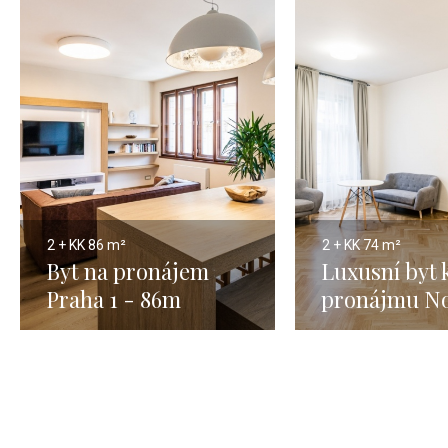
2 + KK
86 m²
2 + KK
74 m²
Byt na pronájem
Luxusní byt 
Praha 1 - 86m
pronájmu N
Město - Prah
74m