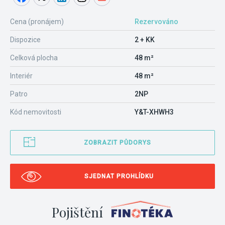
Cena (pronájem)
Rezervováno
Dispozice
2 + KK
Celková plocha
48 m²
Interiér
48 m²
Patro
2NP
Kód nemovitosti
Y&T-XHWH3
ZOBRAZIT PŮDORYS
SJEDNAT PROHLÍDKU
Pojištění