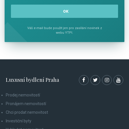
Váš e-mail bude použit jen pro zasílání novinek z
webu YTPI.
Luxusní bydlení Praha
Prodej nemovitostí
Pronájem nemovitostí
Chci prodat nemovitost
Investiční byty