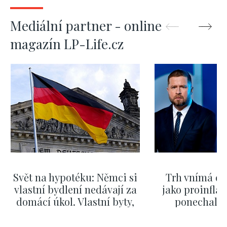
Mediální partner - online
magazín LP-Life.cz
Svět na hypotéku: Němci si
Trh vnímá dě
vlastní bydlení nedávají za
jako proinflač
domácí úkol. Vlastní byty,
ponechali 
kde bydlí někdo jiný
červnových 