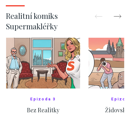
ZOBRAZIT DALŠÍ
ZOBRAZIT
Realitní komiks
Supermakléřky
Epizoda 3
Epizod
Bez Realitky
Židovské
SHOW COMICS
SHOW CO