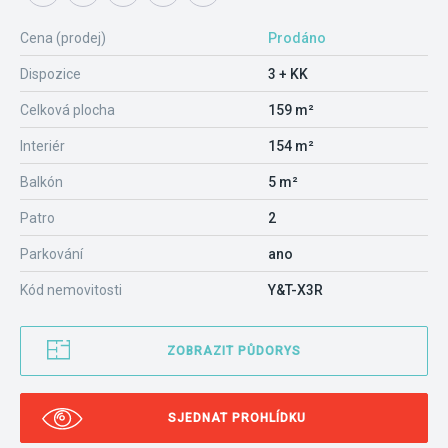
Cena (prodej)
Prodáno
Dispozice
3 + KK
Celková plocha
159 m²
Interiér
154 m²
Balkón
5 m²
Patro
2
Parkování
ano
Kód nemovitosti
Y&T-X3R
ZOBRAZIT PŮDORYS
SJEDNAT PROHLÍDKU