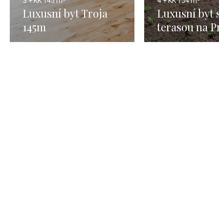
3 + KK
145 m²
4 + KK
154 m²
Luxusní byt Troja
Luxusní byt 
145m
terasou na P