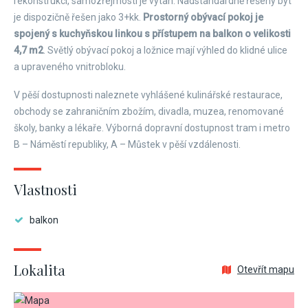
rekonstrukci, samozřejmostí je výtah. Nadstandardně řešený byt
je dispozičně řešen jako 3+kk.
Prostorný obývací pokoj je
spojený s kuchyňskou linkou s přístupem na balkon o velikosti
4,7 m
2
. Světlý obývací pokoj a ložnice mají výhled do klidné ulice
a upraveného vnitrobloku.
V pěší dostupnosti naleznete vyhlášené kulinářské restaurace,
obchody se zahraničním zbožím, divadla, muzea, renomované
školy, banky a lékaře. Výborná dopravní dostupnost tram i metro
B – Náměstí republiky, A – Můstek v pěší vzdálenosti.
Vlastnosti
balkon
Lokalita
Otevřít mapu