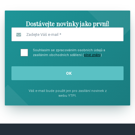
Dostávejte novinky jako první!
Zadejte Váš e-mail
*
Souhlasím se zpracováním osobních údajů a
zasíláním obchodních sdělení (
plné znění
)
Váš e-mail bude použit jen pro zasílání novinek z
webu YTPI.