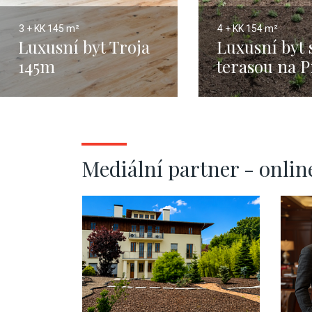
3 + KK
145 m²
4 + KK
154 m²
Luxusní byt Troja
Luxusní byt 
145m
terasou na P
Mediální partner - onlin