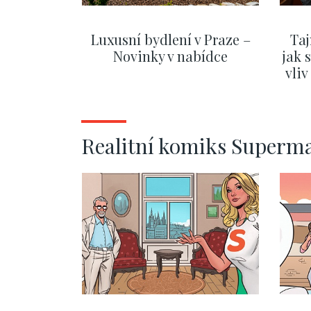
Luxusní bydlení v Praze –
Taj
Novinky v nabídce
jak 
vli
ZOBRAZIT DALŠÍ
Realitní komiks Superm