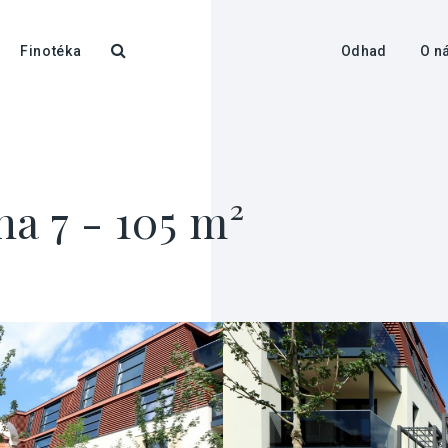
Finotéka
Odhad
O n
a 7 - 105 m²