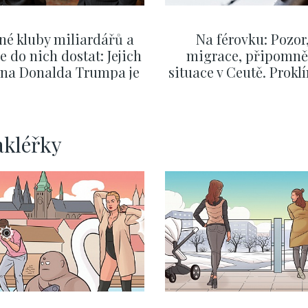
né kluby miliardářů a
Na férovku: Pozor
se do nich dostat: Jejich
migrace, připomně
v na Donalda Trumpa je
situace v Ceutě. Prokl
nejasný
migrační pakt Čes
pomáhá více než
Okamurova videa
ZOBRAZIT DALŠÍ
ZOBRAZIT DALŠÍ
akléřky