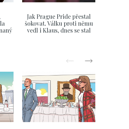
,
Jak Prague Pride přestal
Beru s
la
šokovat. Válku proti němu
svatbě, 
ínaný
vedl i Klaus, dnes se stal
natož al
ku
běžným pražským
pozor 
festivalem
ZOBRAZIT DALŠÍ
Z