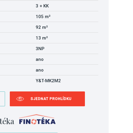
3 + KK
105 m²
92 m²
13 m²
3NP
ano
ano
Y&T-MK2M2
SJEDNAT PROHLÍDKU
téka