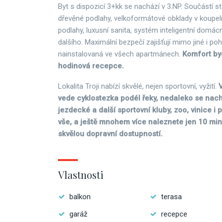
Byt s dispozicí 3+kk se nachází v 3.NP. Součástí s
dřevěné podlahy, velkoformátové obklady v koupel
podlahy, luxusní sanita, systém inteligentní domá
dalšího. Maximální bezpečí zajišťují mimo jiné i po
nainstalovaná ve všech apartmánech.
Komfort byd
hodinová recepce.
Lokalita Troji nabízí skvělé, nejen sportovní, vyžití.
V
vede cyklostezka podél řeky, nedaleko se nach
jezdecké a další sportovní kluby, zoo, vinice i
vše, a ještě mnohem více naleznete jen 10 min
skvělou dopravní dostupností.
Vlastnosti
balkon
terasa
garáž
recepce