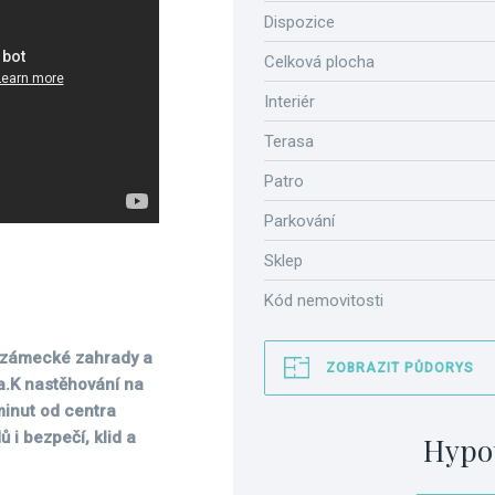
Dispozice
Celková plocha
Interiér
Terasa
Patro
Parkování
Sklep
Kód nemovitosti
do zámecké zahrady a
ZOBRAZIT PŮDORYS
a.
K nastěhování na
minut od centra
 i bezpečí, klid a
Hypo