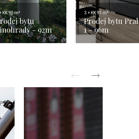
+ KK
90 m²
3 + KK
91 m²
rodej bytu
Prodej bytu Pra
inohrady - 92m
1 - 96m