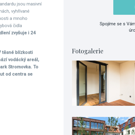
tandardu jsou masivní
nách, vyhřívané
cnosti a mnoho
Spojíme se s Vám
hybová čidla
úr
lení zvyšuje i 24
Fotogalerie
 těsné blízkosti
ází vodácký areál,
 park Stromovka. To
ut od centra se