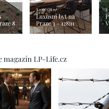
3 + KK
128 m²
3 
s
Luxusní byt na
P
raze 8
Praze 3 - 128m
V
e magazín LP-Life.cz