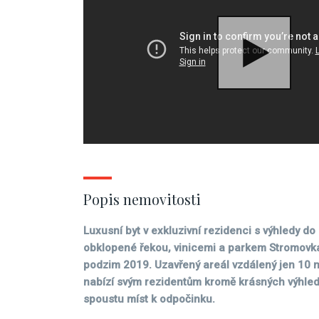
Popis nemovitosti
Luxusní byt v exkluzivní rezidenci s výhledy 
obklopené řekou, vinicemi a parkem Stromovk
podzim 2019.
Uzavřený areál vzdálený jen 10 
nabízí svým rezidentům kromě krásných výhledů
spoustu míst k odpočinku.