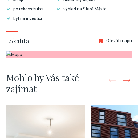
po rekonstrukci
výhled na Staré Město
byt na investici
Lokalita
Otevřít mapu
Mohlo by Vás také
zajímat