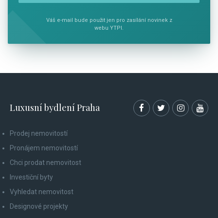
Váš e-mail bude použit jen pro zasílání novinek z
webu YTPI.
Luxusní bydlení Praha
Prodej nemovitostí
Pronájem nemovitostí
Chci prodat nemovitost
Investiční byty
Vyhledat nemovitost
Designové projekty