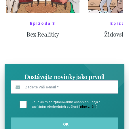
Epizoda 3
Epizod
Bez Realitky
Židovské
SHOW COMICS
SHOW CO
Dostávejte novinky jako první!
Zadejte Váš e-mail
*
Souhlasím se zpracováním osobních údajů a
zasíláním obchodních sdělení (
plné znění
)