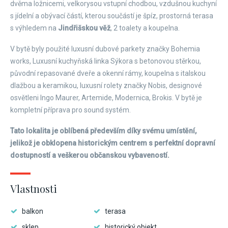
dvěma ložnicemi, velkorysou vstupní chodbou, vzdušnou kuchyní
s jídelní a obývací částí, kterou součástí je špíz, prostorná terasa
s výhledem na
Jindřišskou věž
, 2 toalety a koupelna.
V bytě byly použité luxusní dubové parkety značky Bohemia
works, Luxusní kuchyňská linka Sýkora s betonovou stěrkou,
původní repasované dveře a okenní rámy, koupelna s italskou
dlažbou a keramikou, luxusní rolety značky Nobis, designové
osvětleni Ingo Maurer, Artemide, Modernica, Brokis. V bytě je
kompletní příprava pro sound systém.
Tato lokalita je oblíbená především díky svému umístění,
jelikož je obklopena historickým centrem s perfektní dopravní
dostupností a veškerou občanskou vybaveností.
Vlastnosti
balkon
terasa
sklep
historický objekt