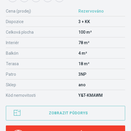
Cena (prodej)
Rezervováno
Dispozice
3 + KK
Celková plocha
100 m²
Interiér
78 m²
Balkón
4 m²
Terasa
18 m²
Patro
3NP
Sklep
ano
Kód nemovitosti
Y&T-KMAWM
ZOBRAZIT PŮDORYS