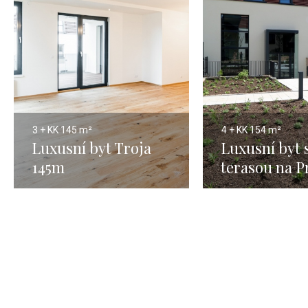
3 + KK
145 m²
4 + KK
154 m²
Luxusní byt Troja
Luxusní byt 
145m
terasou na P