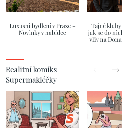
Luxusní bydlení v Praze –
Tajné kluby m
Novinky v nabídce
jak se do nich d
vliv na Donald
nejas
ZOBRAZIT DALŠÍ
ZOBRAZIT
Realitní komiks
Supermakléřky