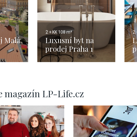
2 + KK
108 m²
2 
j Malá
Luxusní byt na
L
prodej Praha 1
p
Josefov - 108m
9
e magazín LP-Life.cz