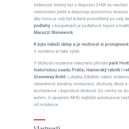
Velkoryse řešený byt o dispozici 2+KK se nachází
nadzemním patře a disponuje prostornou terasou 
díky tomu je celý byt krásně prosvětlený po celý d
podlahy
, v koupelnách je podlahové topení a kvali
Marazzi Stonework
.
K bytu náleží sklep a je možnost si pronajmout
V rezidenci je také výtah.
V blízkosti rezidence naleznete přírodní
park Host
historickou osadu Práče, Hamerský rybník i re
Greenway Botič
. Lokalita Záběhlic nabízí veške
vybavenost, kavárny, restaurace, obchody, školy a 
docházkové i dojezdové blízkosti. Do centra se d
autem, či spojením MHD, nejbližší autobusová zas
od rezidence.
Vlastnosti