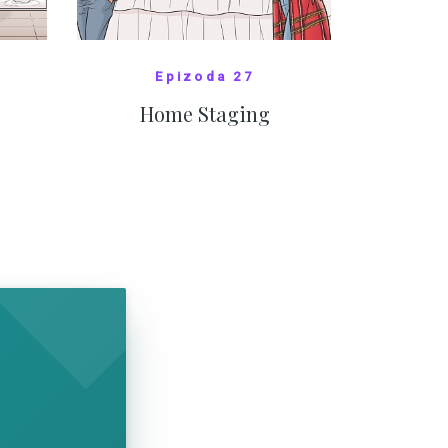
Epizoda 27
Home Staging
10
SHOW COMICS