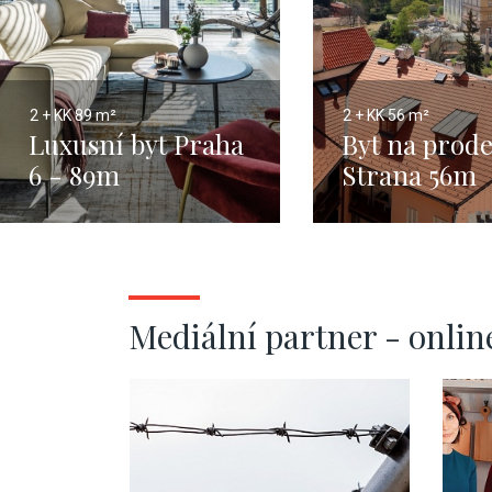
2 + KK
89 m²
2 + KK
56 m²
Luxusní byt Praha
Byt na prode
6 - 89m
Strana 56m
Mediální partner - onlin