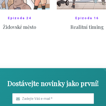
Epizoda 24
Epizoda 16
Židovské město
Realitní timing
SHOW COMICS
SHOW COMICS
Dostávejte novinky jako první!
Zadejte Váš e-mail
*