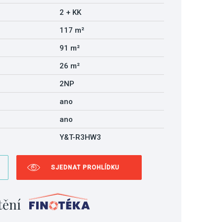
2 + KK
117 m²
91 m²
26 m²
2NP
ano
ano
Y&T-R3HW3
SJEDNAT PROHLÍDKU
tění