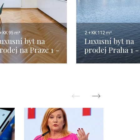
+ KK
95 m²
2 + KK
112 m²
uxusní byt na
Luxusní byt na
rodej na Praze 1 -
prodej Praha 1 -
5m
Nové Město - 11