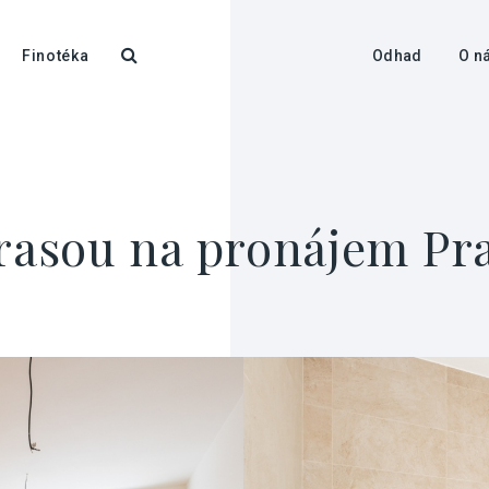
Finotéka
Odhad
O n
erasou na pronájem Pra