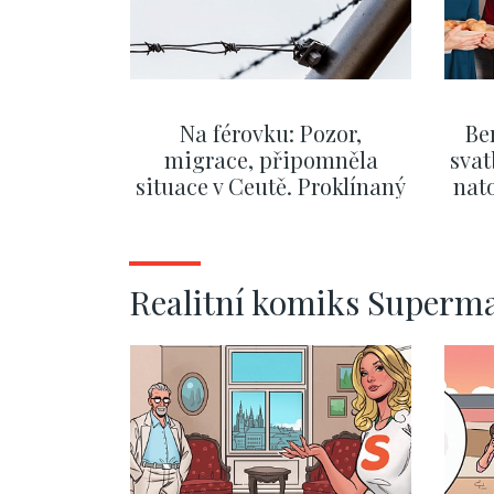
Na férovku: Pozor,
Be
migrace, připomněla
svat
situace v Ceutě. Proklínaný
nato
migrační pakt Česku
po
pomáhá více než
Okamurova videa
ZOBRAZIT DALŠÍ
Realitní komiks Superm