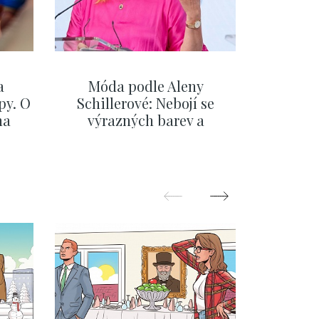
a
Móda podle Aleny
Na fér
py. O
Schillerové: Nebojí se
Evropu.
na
výrazných barev a
Česka, 
eřiny
pochopila, že styl je
se,
součástí její značky
ZOBRAZIT DALŠÍ
Z