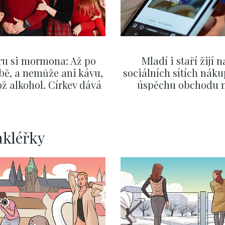
ru si mormona: Až po
Mladí i staří žijí n
bě, a nemůže ani kávu,
sociálních sítích náku
ž alkohol. Církev dává
úspěchu obchodu 
zor i na první rande
internetu rozhodují vt
ZOBRAZIT DALŠÍ
ZOBRAZIT DALŠÍ
akléřky