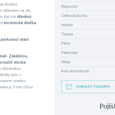
 ve druhém
Dispozice
s výhledem na Jih,
Celková plocha
en. Byt má
dřevěné
tní
keramická dlažba
Interiér
Terasa
 parkovací stání
.
Patro
Parkování
ivař- Záběhlice,
Sklep
kreační stezka
rou občanskou
Kód nemovitosti
školky jsou v
ostanete snadno
távka je 3 min chůze
ZOBRAZIT PŮDORYS
Pojiš