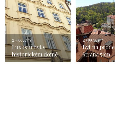
2 + KK
67 m²
2 + KK
56 m²
Luxusní byt v
Byt na prode
historickém domě
Strana 56m
Malá Strana 67m