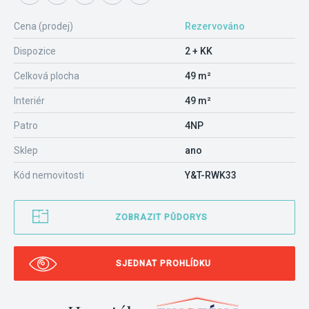
Cena (prodej)
Rezervováno
Dispozice
2 + KK
Celková plocha
49 m²
Interiér
49 m²
Patro
4NP
Sklep
ano
Kód nemovitosti
Y&T-RWK33
ZOBRAZIT PŮDORYS
SJEDNAT PROHLÍDKU