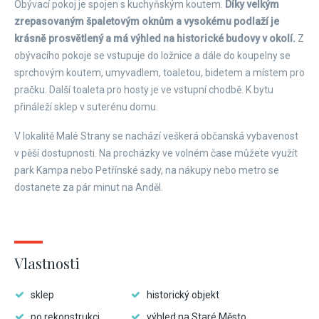
Obývací pokoj je spojen s kuchyňským koutem.
Díky velkým
zrepasovaným špaletovým oknům a vysokému podlaží je
krásně prosvětlený a má výhled na historické budovy v okolí.
Z
obývacího pokoje se vstupuje do ložnice a dále do koupelny se
sprchovým koutem, umyvadlem, toaletou, bidetem a místem pro
pračku. Další toaleta pro hosty je ve vstupní chodbě. K bytu
přináleží sklep v suterénu domu.
V lokalitě Malé Strany se nachází veškerá občanská vybavenost
v pěší dostupnosti. Na procházky ve volném čase můžete využít
park Kampa nebo Petřínské sady, na nákupy nebo metro se
dostanete za pár minut na Anděl.
Vlastnosti
sklep
historický objekt
po rekonstrukci
výhled na Staré Město