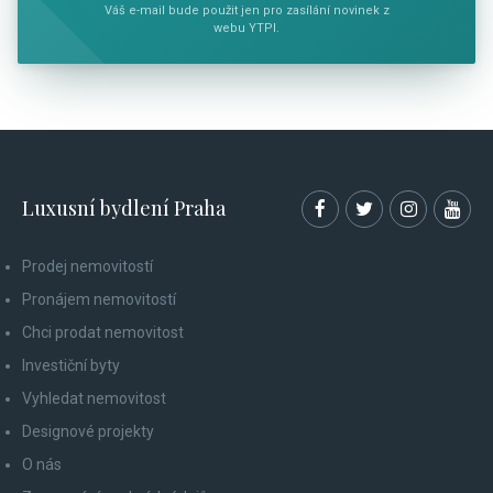
Váš e-mail bude použit jen pro zasílání novinek z
webu YTPI.
Luxusní bydlení Praha
Prodej nemovitostí
Pronájem nemovitostí
Chci prodat nemovitost
Investiční byty
Vyhledat nemovitost
Designové projekty
O nás