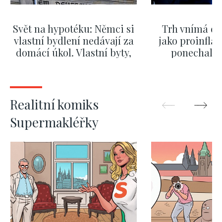
Svět na hypotéku: Němci si
Trh vnímá dě
vlastní bydlení nedávají za
jako proinflač
domácí úkol. Vlastní byty,
ponechali 
kde bydlí někdo jiný
červnových 
ZOBRAZIT DALŠÍ
ZOBRAZIT
Realitní komiks
Supermakléřky