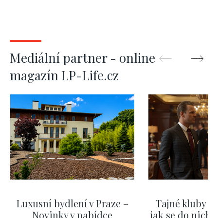
Mediální partner - online
magazín LP-Life.cz
Luxusní bydlení v Praze –
Tajné kluby m
Novinky v nabídce
jak se do nich d