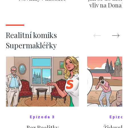
vliv na Donald
nejas
ZOBRAZIT DALŠÍ
ZOBRAZIT
Realitní komiks
Supermakléřky
Epizoda 3
Epizod
Bez Realitky
Židovské