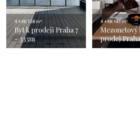
4 + KK
158 m²
4 + KK
141 m²
Byt k prodeji Praha 7
Mezonetový 
- 333m
prodej Prah