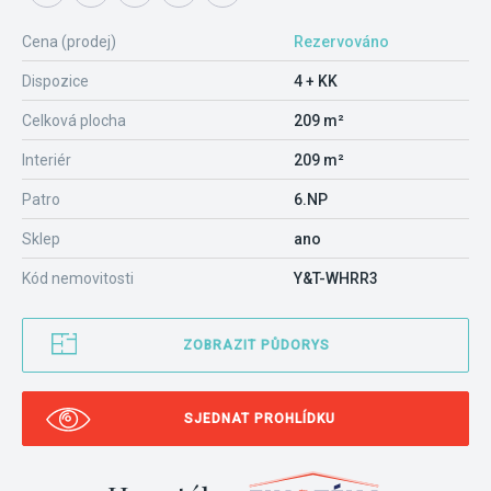
Cena (prodej)
Rezervováno
Dispozice
4 + KK
Celková plocha
209 m²
Interiér
209 m²
Patro
6.NP
Sklep
ano
Kód nemovitosti
Y&T-WHRR3
ZOBRAZIT PŮDORYS
SJEDNAT PROHLÍDKU