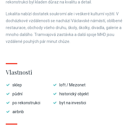
rekonstrukci byl kladen důraz na kvalitu a detail.
Lokalita nabízí dostatek soukromí ale i veškeré kulturní vyžití. V
docházkové vzdálenosti se nachází Václavské náměstí, oblíbené
restaurace, obchody všeho druhu, školy, školky, divadla, galerie a
mnoho dalšího. Tramvajová zastávka a další spoje MHD jsou
vzdálené pouhých pár minut chůze.
Vlastnosti
sklep
loft / Mezonet
půdní
historický objekt
po rekonstrukci
byt na investici
airbnb