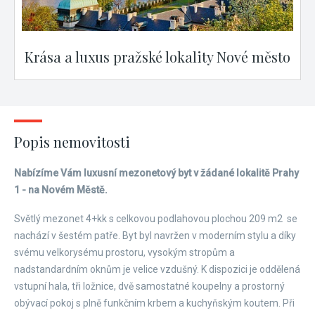
Krása a luxus pražské lokality Nové město
Popis nemovitosti
Nabízíme Vám luxusní mezonetový byt v žádané lokalitě Prahy
1 - na Novém Městě.
Světlý mezonet 4+kk s celkovou podlahovou plochou 209 m
2
se
nachází v šestém patře. Byt byl navržen v moderním stylu a díky
svému velkorysému prostoru, vysokým stropům a
nadstandardním oknům je velice vzdušný. K dispozici je oddělená
vstupní hala, tři ložnice, dvě samostatné koupelny a prostorný
obývací pokoj s plně funkčním krbem a kuchyňským koutem. Při