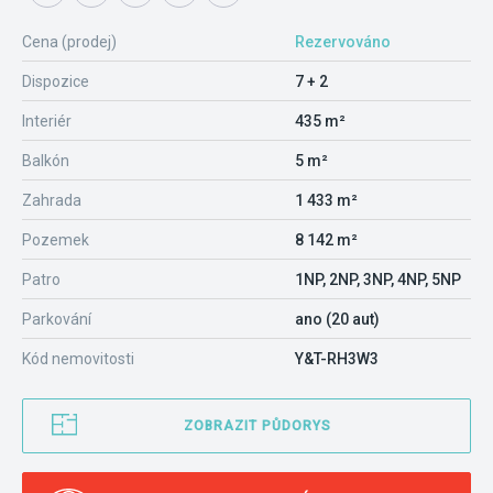
Cena (prodej)
Rezervováno
Dispozice
7 + 2
Interiér
435 m²
Balkón
5 m²
Zahrada
1 433 m²
Pozemek
8 142 m²
Patro
1NP, 2NP, 3NP, 4NP, 5NP
Parkování
ano (20 aut)
Kód nemovitosti
Y&T-RH3W3
ZOBRAZIT PŮDORYS