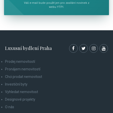
Váš e-mail bude použit jen pro zasílání novinek z
webu YTPI.
Luxusní bydlení Praha
Prodej nemovitostí
Pronájem nemovitostí
Chci prodat nemovitost
Investiční byty
Vyhledat nemovitost
Designové projekty
O nás