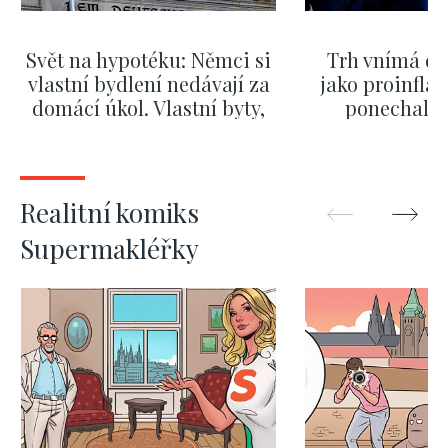
Svět na hypotéku: Němci si
Trh vnímá dě
vlastní bydlení nedávají za
jako proinflač
domácí úkol. Vlastní byty,
ponechali 
kde bydlí někdo jiný
červnových 
ZOBRAZIT DALŠÍ
ZOBRAZIT
Realitní komiks
Supermakléřky