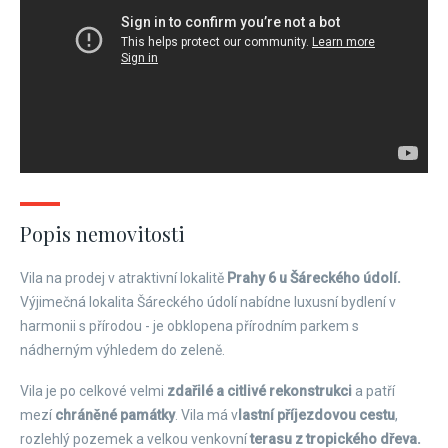
Popis nemovitosti
Vila na prodej v atraktivní lokalitě
Prahy 6 u Šáreckého údolí.
Výjimečná lokalita Šáreckého údolí nabídne luxusní bydlení v
harmonii s přírodou - je obklopena přírodním parkem s
nádherným výhledem do zeleně.
Vila je po celkové velmi
zdařilé a citlivé rekonstrukci
a patří
mezí
chráněné památky
. Vila má v
lastní příjezdovou cestu
,
rozlehlý pozemek a velkou venkovní
terasu z tropického dřeva.