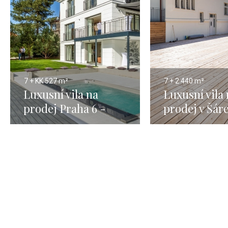
7 + KK
527 m²
7 + 2
440 m²
Luxusní vila na
Luxusní vila
prodej Praha 6 -
prodej v Šá
Hanspaulka - 527m
údolí