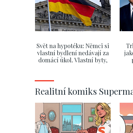
Svět na hypotéku: Němci si
Tr
vlastní bydlení nedávají za
jak
domácí úkol. Vlastní byty,
kde bydlí někdo jiný
č
ZOBRAZIT DALŠÍ
Realitní komiks Superm