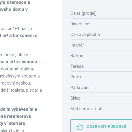
ylu s terasou a
tového domu v
Cena (prodej)
Dispozice
pozici 4+1 nabízí
Celková plocha
8 m² a balkonem o
Interiér
en pokoj, oba s
Balkón
ou a infra-saunou
z
Terasa
mostatná toaleta.
 kuchyňským koutem a
Patro
racovní deskou.
Parkování
, další toaleta, pisoár a
Sklep
Kód nemovitosti
dním vybavením a
lené mramorové
 v interiéru,
ZOBRAZIT PŮDORYS
celém bytě je