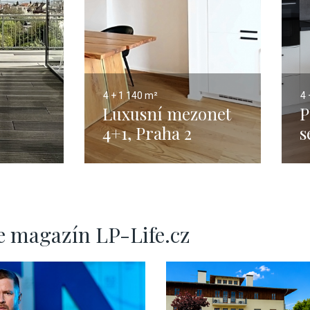
4 + 1
140 m²
4 
Luxusní mezonet
P
4+1, Praha 2
s
Vinohrady – 140m2
B
ha -
5m2
e magazín LP-Life.cz