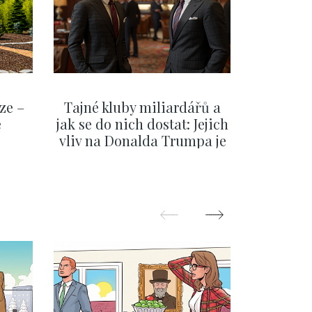
ze –
Tajné kluby miliardářů a
Na f
e
jak se do nich dostat: Jejich
migra
vliv na Donalda Trumpa je
situace 
nejasný
migra
pom
Oka
ZOBRAZIT DALŠÍ
Z