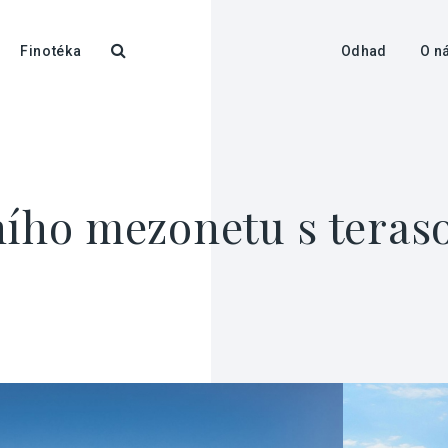
Finotéka
Odhad
O n
ního mezonetu s teraso