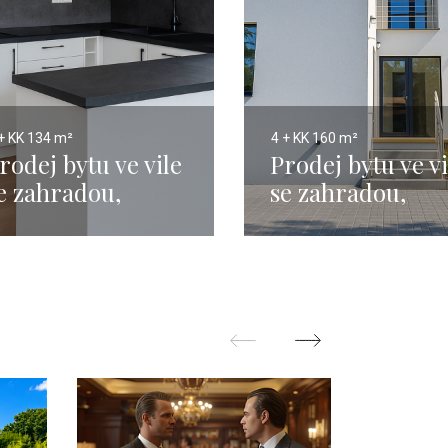
+ KK
134 m²
4 + KK
160 m²
rodej bytu ve vile
Prodej bytu ve vi
e zahradou,
se zahradou,
ěchovice - 134m2
Běchovice - 160