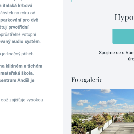
a italská krbová
 nábytek na míru od
Hypo
a
parkování pro dvě
šťují
prvotřídní
neprůstřelné vstupní
ovaný audio systém.
Spojíme se s Vám
 jedinečný příběh.
úr
 na klidném a tichém
í mateřská škola,
Fotogalerie
entrum Anděl je
, což zajišťuje vysokou