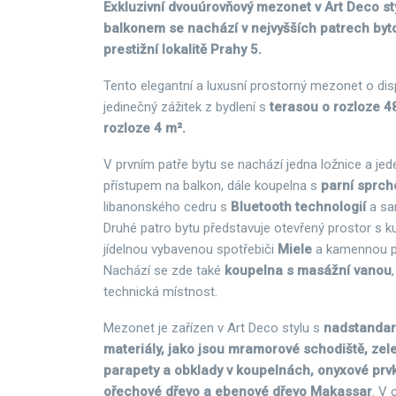
Exkluzivní dvouúrovňový mezonet v Art Deco st
balkonem se nachází v nejvyšších patrech by
prestižní lokalitě Prahy 5.
Tento elegantní a luxusní prostorný mezonet o dis
jedinečný zážitek z bydlení s
terasou o rozloze 4
rozloze 4 m².
V prvním patře bytu se nachází jedna ložnice a jed
přístupem na balkon, dále koupelna s
parní sprch
libanonského cedru s
Bluetooth technologií
a sa
Druhé patro bytu představuje otevřený prostor s
jídelnou vybavenou spotřebiči
Miele
a kamennou p
Nachází se zde také
koupelna s masážní vanou
technická místnost.
Mezonet je zařízen v Art Deco stylu s
nadstandar
materiály, jako jsou mramorové schodiště, ze
parapety a obklady v koupelnách, onyxové prvky
ořechové dřevo a ebenové dřevo Makassar
. V 