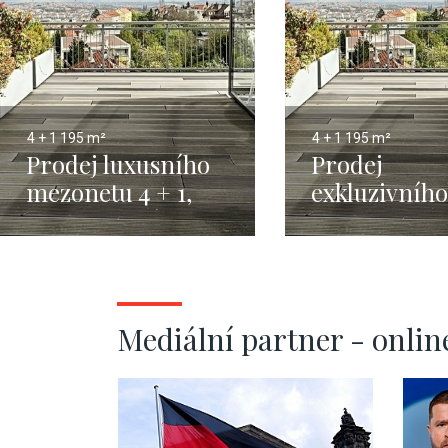
4 + 1
195 m²
4 + 1
195 m²
Prodej luxusního
Prodej
mezonetu 4 + 1,
exkluzivního
Praha - Smíchov -
mezonetu s
195m2
terasou, Pra
Smíchov, 19
Mediální partner - onlin