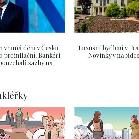
h vnímá dění v Česku
Luxusní bydlení v Pra
o proinflační. Bankéři
Novinky v nabídc
ponechali sazby na
ervnových hodnotách
ZOBRAZIT DALŠÍ
ZOBRAZIT DALŠÍ
akléřky