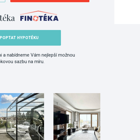
téka
POPTAT HYPOTÉKU
i a nabídneme Vám nejlepší možnou
okovou sazbu na míru.