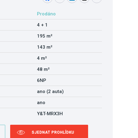
Prodáno
4 + 1
195 m²
143 m²
4 m²
48 m²
6NP
ano (2 auta)
ano
Y&T-MRX3H
SJEDNAT PROHLÍDKU