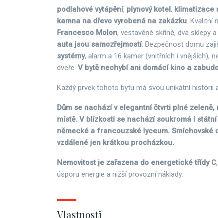
podlahové vytápění
,
plynový kotel
,
klimatizace 
kamna na dřevo vyrobená na zakázku
. Kvalitní
Francesco Molon
, vestavěné skříně, dva sklepy 
auta jsou samozřejmostí
. Bezpečnost domu zaji
systémy
, alarm a 16 kamer (vnitřních i vnějších), 
dveře.
V bytě nechybí ani domácí kino a zabud
Každý prvek tohoto bytu má svou unikátní historii a
Dům se nachází v elegantní čtvrti plné zeleně,
místě. V blízkosti se nachází soukromá i státn
německé a francouzské lyceum. Smíchovské c
vzdálené jen krátkou procházkou.
Nemovitost je zařazena do energetické třídy C
úsporu energie a nižší provozní náklady.
Vlastnosti