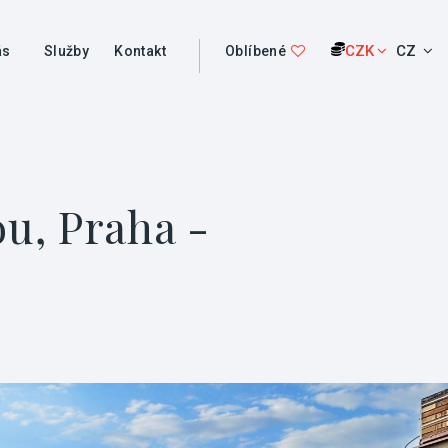
CZK
CZ
ás
Služby
Kontakt
Oblíbené
u, Praha -