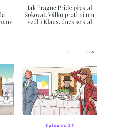
,
Jak Prague Pride přestal
Beru s
la
šokovat. Válku proti němu
svatbě, 
ínaný
vedl i Klaus, dnes se stal
natož al
ku
běžným pražským
pozor 
festivalem
ZOBRAZIT DALŠÍ
Z
Epizoda 27