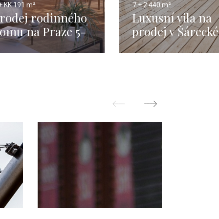
+ KK
191 m²
7 + 2
440 m²
rodej rodinného
Luxusní vila na
omu na Praze 5-
prodej v Šáreck
91m
údolí