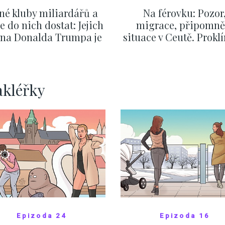
né kluby miliardářů a
Na férovku: Pozor
se do nich dostat: Jejich
migrace, připomně
v na Donalda Trumpa je
situace v Ceutě. Prokl
nejasný
migrační pakt Čes
pomáhá více než
Okamurova videa
ZOBRAZIT DALŠÍ
ZOBRAZIT DALŠÍ
akléřky
Epizoda 24
Epizoda 16