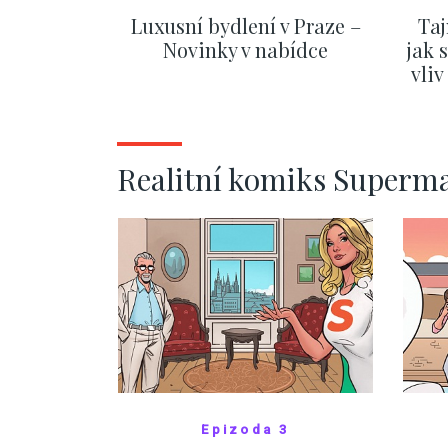
Luxusní bydlení v Praze –
Taj
Novinky v nabídce
jak 
vli
ZOBRAZIT DALŠÍ
Realitní komiks Superm
Epizoda 3