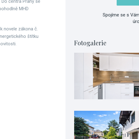
. Do centra Prahy se
 pohodlně MHD
Spojíme se s Vám
úr
 k novele zákona č.
nergetického štítku
Fotogalerie
vitosti.