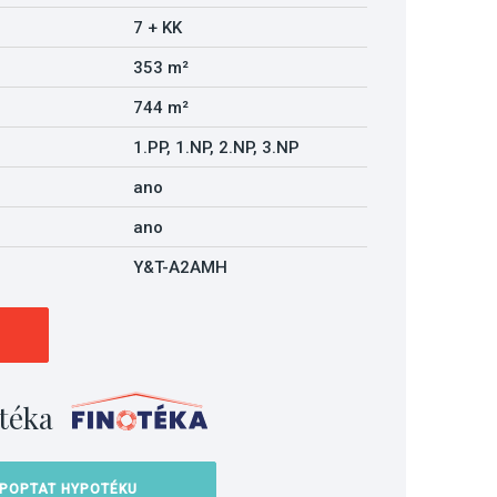
7 + KK
353 m²
744 m²
1.PP, 1.NP, 2.NP, 3.NP
ano
ano
Y&T-A2AMH
téka
POPTAT HYPOTÉKU