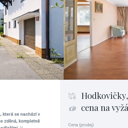
Hodkovičky,
cena na vyž
, která se nachází v
 je zděná, kompletně
Cena (prodej)