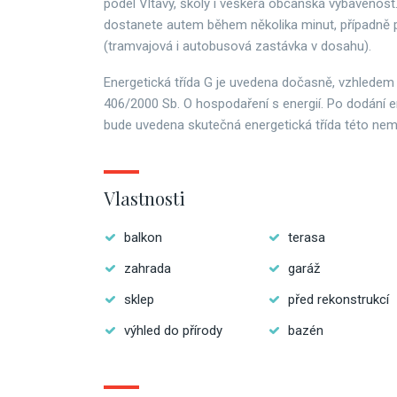
podél Vltavy, školy i veškerá občanská vybavenost
dostanete autem během několika minut, případně
(tramvajová i autobusová zastávka v dosahu).
Energetická třída G je uvedena dočasně, vzhledem
406/2000 Sb. O hospodaření s energií. Po dodání e
bude uvedena skutečná energetická třída této nemo
Vlastnosti
balkon
terasa
zahrada
garáž
sklep
před rekonstrukcí
výhled do přírody
bazén