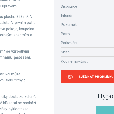
odlažími.
V
i úpravami.
Dispozice
Interiér
nou plochu 353 m². V
oaleta. V prvním patře
Pozemek
 dva pokoje, koupelna
Patro
echnickým zázemím a
Parkování
m² se vzrostlými
Sklep
jemnému posezení.
Kód nemovitosti
.
strukcí může
SJEDNAT PROHLÍDKU
ní sídlo firmy či
Hypo
 díky dostatku zeleně,
V blízkosti se nachází
ičky, cyklostezka