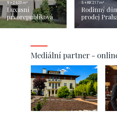
9 + 2
620 m²
5 + KK
217 m²
Luxusní
Rodinný dů
prvorepubliková
prodej Praha
vila na prodej v
Braník - 21
Praze
Mediální partner - onlin