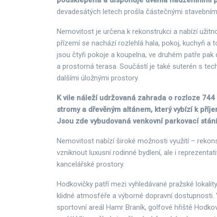
podsklepená a disponuje dvěma nadzemními p
devadesátých letech prošla částečnými stavebním
Nemovitost je určena k rekonstrukci a nabízí užit
přízemí se nachází rozlehlá hala, pokoj, kuchyň a t
jsou čtyři pokoje a koupelna, ve druhém patře pak
a prostorná terasa. Součástí je také suterén s t
dalšími úložnými prostory.
K vile náleží udržovaná zahrada o rozloze 744 
stromy a dřevěným altánem, který vybízí k pří
Jsou zde vybudovaná venkovní parkovací stání
Nemovitost nabízí široké možnosti využití – rekon
vzniknout luxusní rodinné bydlení, ale i reprezentativ
kancelářské prostory.
Hodkovičky patří mezi vyhledávané pražské lokality
klidné atmosféře a výborné dopravní dostupnosti. 
sportovní areál Hamr Braník, golfové hřiště Hodkov