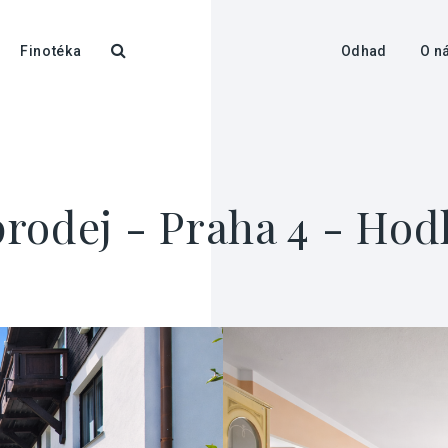
Finotéka
Odhad
O n
rodej - Praha 4 - Hod