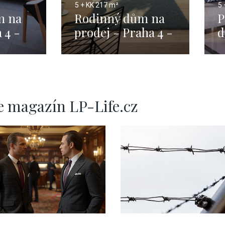
5 + KK
217 m²
5 
m na
Rodinný dům na
P
 4 -
prodej - Praha 4 -
d
7m
Braník - 217m
1
e magazín LP-Life.cz