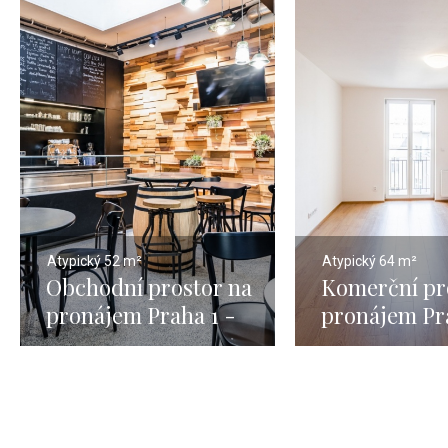
Atypický
52 m²
Atypický
64 m²
Obchodní prostor na
Komerční pr
pronájem Praha 1 -
pronájem Pr
52m
64m