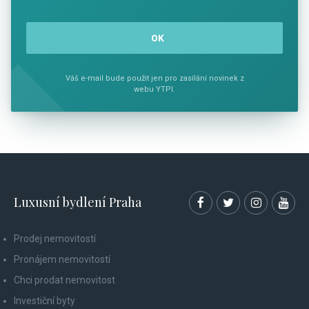
Váš e-mail bude použit jen pro zasílání novinek z
webu YTPI.
Luxusní bydlení Praha
Prodej nemovitostí
Pronájem nemovitostí
Chci prodat nemovitost
Investiční byty