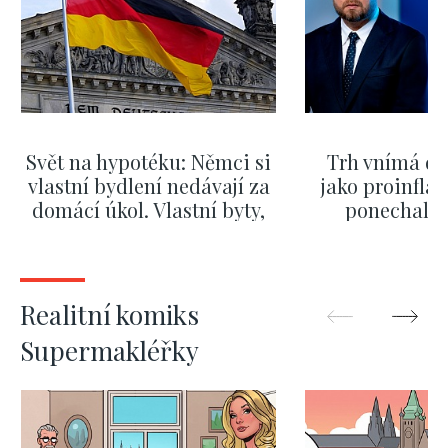
Svět na hypotéku: Němci si
Trh vnímá dě
vlastní bydlení nedávají za
jako proinflač
domácí úkol. Vlastní byty,
ponechali 
kde bydlí někdo jiný
červnových 
ZOBRAZIT DALŠÍ
ZOBRAZIT
Realitní komiks
Supermakléřky