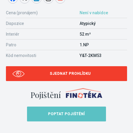
Cena (pronájem)
Není v nabídce
Dispozice
Atypický
Interiér
52 m²
Patro
1.NP
Kód nemovitosti
Y&T-2KM53
SJEDNAT PROHLÍDKU
Pojištění
POPTAT POJIŠTĚNÍ