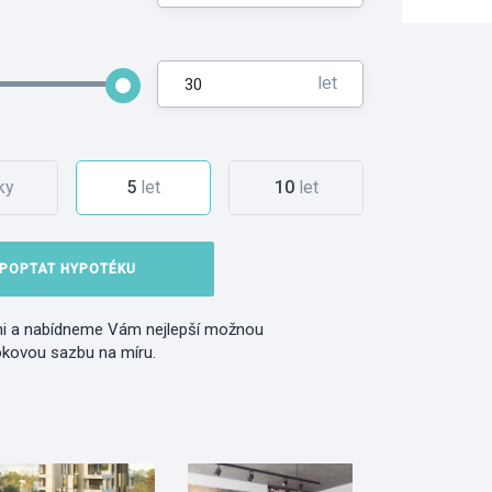
let
ky
5
let
10
let
POPTAT HYPOTÉKU
i a nabídneme Vám nejlepší možnou
okovou sazbu na míru.