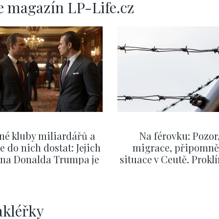
e magazín LP-Life.cz
né kluby miliardářů a
Na férovku: Pozor
se do nich dostat: Jejich
migrace, připomně
v na Donalda Trumpa je
situace v Ceutě. Prokl
nejasný
migrační pakt Čes
pomáhá více než
Okamurova videa
ZOBRAZIT DALŠÍ
ZOBRAZIT DALŠÍ
akléřky