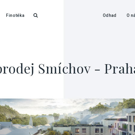
Finotéka
Odhad
O n
prodej Smíchov - Praha