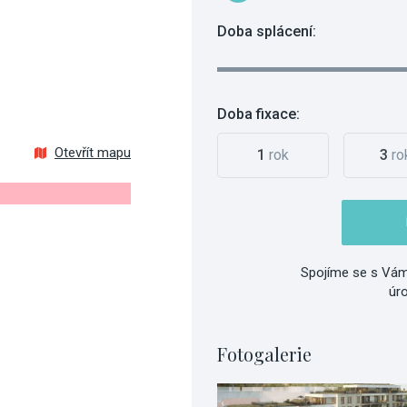
Doba splácení:
Doba fixace:
Otevřít mapu
1
rok
3
ro
Spojíme se s Vám
úr
Fotogalerie