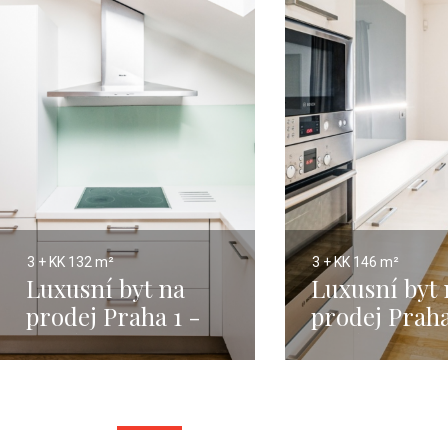
3 + KK
132 m²
3 + KK
146 m²
Luxusní byt na
Luxusní byt 
prodej Praha 1 -
prodej Praha
Nové Město - 132m
Malá Strana
146m