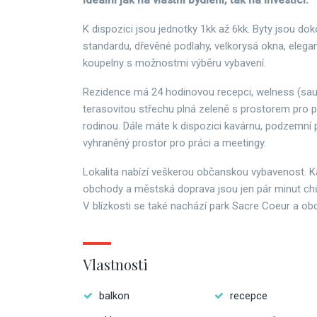
Ideální jak na vlastní bydlení, tak na investici.
K dispozici jsou jednotky 1kk až 6kk. Byty jsou d
standardu, dřevěné podlahy, velkorysá okna, elega
koupelny s možnostmi výběru vybavení.
Rezidence má 24 hodinovou recepci, welness (sau
terasovitou střechu plná zeleně s prostorem pro p
rodinou. Dále máte k dispozici kavárnu, podzemní 
vyhraněný prostor pro práci a meetingy.
Lokalita nabízí veškerou občanskou vybavenost. Ka
obchody a městská doprava jsou jen pár minut chů
V blízkosti se také nachází park Sacre Coeur a o
Vlastnosti
balkon
recepce