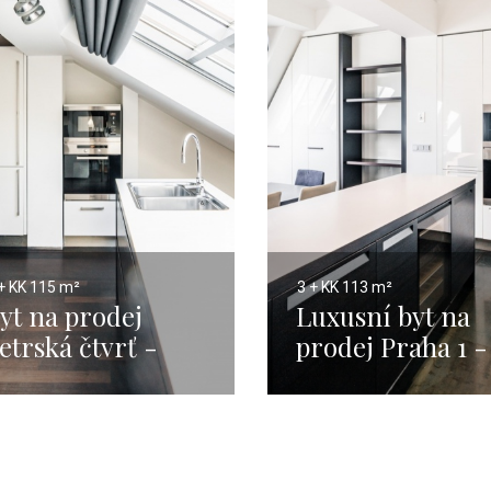
+ KK
115 m²
3 + KK
113 m²
yt na prodej
Luxusní byt na
etrská čtvrť -
prodej Praha 1 -
15m
113m