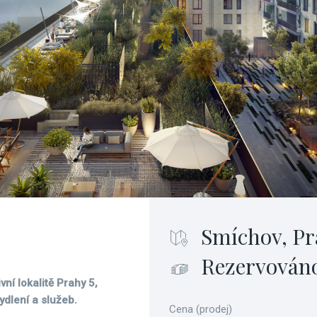
Smíchov, Pr
Rezervován
vní lokalitě Prahy 5,
dlení a služeb.
Cena (prodej)