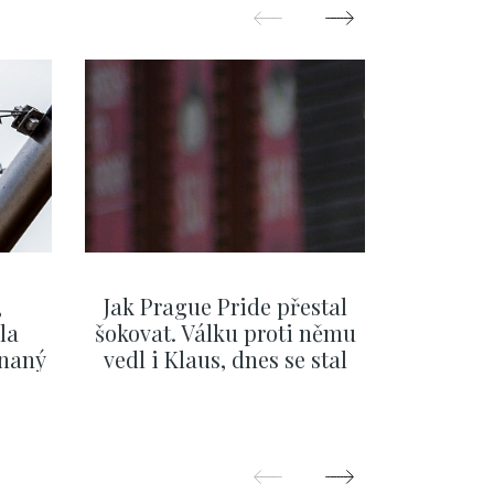
,
Jak Prague Pride přestal
Beru s
la
šokovat. Válku proti němu
svatbě, 
ínaný
vedl i Klaus, dnes se stal
natož al
ku
běžným pražským
pozor 
festivalem
ZOBRAZIT DALŠÍ
Z