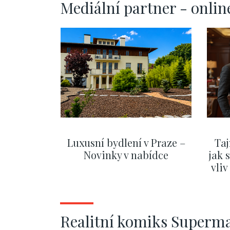
Mediální partner - onlin
Luxusní bydlení v Praze –
Taj
Novinky v nabídce
jak 
vli
ZOBRAZIT DALŠÍ
Realitní komiks Superm