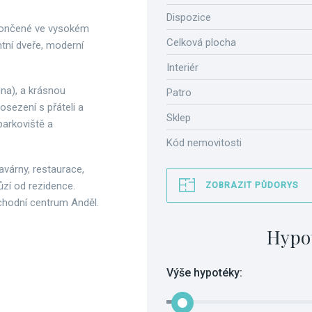
Dispozice
okončené ve vysokém
Celková plocha
ntní dveře, moderní
Interiér
na), a krásnou
Patro
osezení s přáteli a
Sklep
parkoviště a
Kód nemovitosti
várny, restaurace,
zí od rezidence.
ZOBRAZIT PŮDORYS
bchodní centrum Anděl.
Hypo
Výše hypotéky: