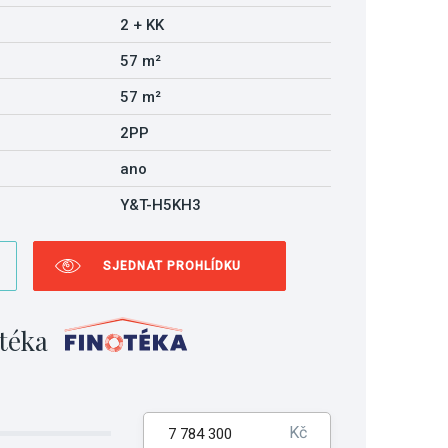
2 + KK
57 m²
57 m²
2PP
ano
Y&T-H5KH3
SJEDNAT PROHLÍDKU
téka
Kč