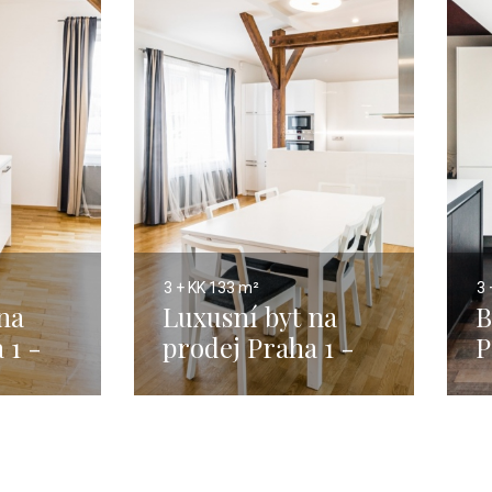
3 + KK
133 m²
3 
na
Luxusní byt na
B
 1 -
prodej Praha 1 -
P
 -
Malá Strana -
1
133m