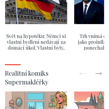
Svět na hypotéku: Němci si
Trh vnímá dě
vlastní bydlení nedávají za
jako proinflač
domácí úkol. Vlastní byty,
ponechali 
kde bydlí někdo jiný
červnových 
ZOBRAZIT DALŠÍ
ZOBRAZIT
Realitní komiks
Supermakléřky