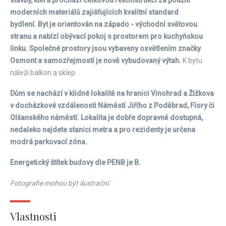
stavby, která prochází celkovou rekonstrukcí za použití
moderních materiálů zajišťujících kvalitní standard
bydlení. Byt je orientován na západo - východní světovou
stranu a nabízí obývací pokoj s prostorem pro kuchyňskou
linku. Společné prostory jsou vybaveny osvětlením značky
Osmont a samozřejmostí je nově vybudovaný výtah.
K bytu
náleží balkon a sklep.
Dům se nachází v klidné lokalitě na hranici Vinohrad a Žižkova
v docházkové vzdálenosti Náměstí Jiřího z Poděbrad, Flory či
Olšanského náměstí. Lokalita je dobře dopravně dostupná,
nedaleko najdete stanici metra a pro rezidenty je určena
modrá parkovací zóna.
Energetický štítek budovy dle PENB je B.
Fotografie mohou být ilustrační.
Vlastnosti