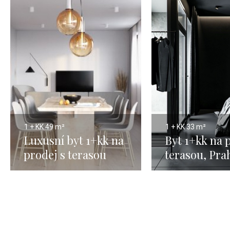
1 + KK
49 m²
1 + KK
33 m²
Luxusní byt 1+kk na
Byt 1+kk na 
prodej s terasou
terasou, Prah
Praha 5 Smíchov -
33m
49m