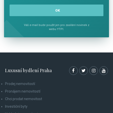
Váš e-mail bude použit jen pro zasílání novinek z
webu YTPI.
Luxusní bydlení Praha
Prodej nemovitostí
Pronájem nemovitostí
Chci prodat nemovitost
Investiční byty