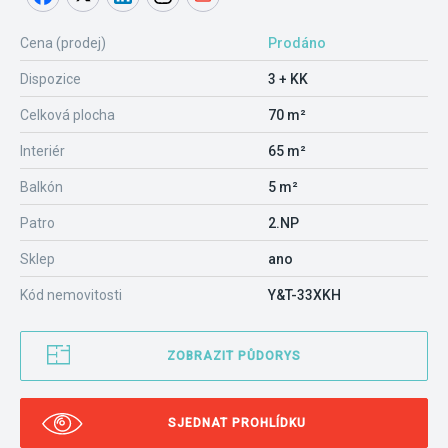
Cena (prodej)
Prodáno
Dispozice
3 + KK
Celková plocha
70 m²
Interiér
65 m²
Balkón
5 m²
Patro
2.NP
Sklep
ano
Kód nemovitosti
Y&T-33XKH
ZOBRAZIT PŮDORYS
SJEDNAT PROHLÍDKU