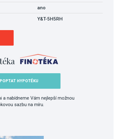
ano
Y&T-5H5RH
téka
POPTAT HYPOTÉKU
i a nabídneme Vám nejlepší možnou
okovou sazbu na míru.