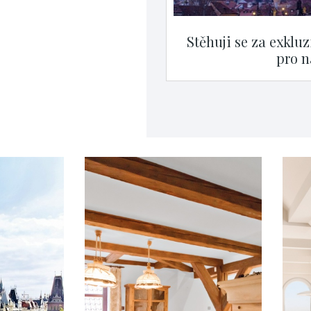
Stěhuji se za exklu
pro n