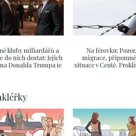
né kluby miliardářů a
Na férovku: Pozor
se do nich dostat: Jejich
migrace, připomně
v na Donalda Trumpa je
situace v Ceutě. Prokl
nejasný
migrační pakt Čes
pomáhá více než
Okamurova videa
ZOBRAZIT DALŠÍ
ZOBRAZIT DALŠÍ
akléřky