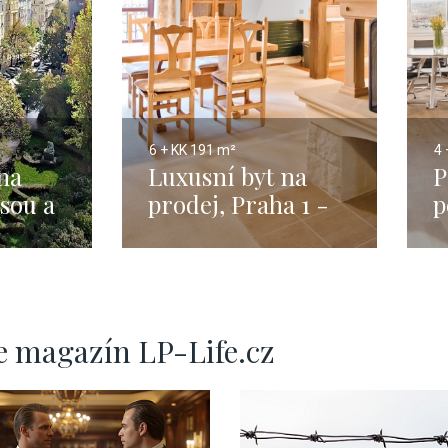
6 + KK
191 m²
4 
na
Luxusní byt na
P
asou a
prodej, Praha 1 -
p
191m
2
 -
Ž
45m
e magazín LP-Life.cz