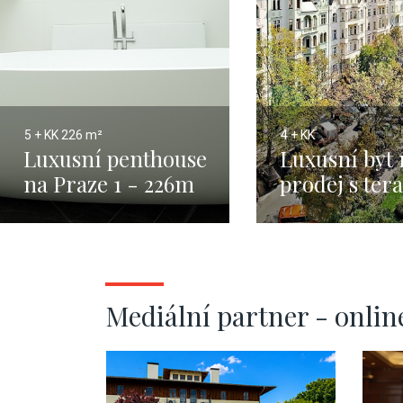
5 + KK
226 m²
4 + KK
Luxusní penthouse
Luxusní byt 
na Praze 1 - 226m
prodej s ter
výhledem na
Pražský hrad
Pařížská - 2
Mediální partner - onlin