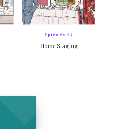
Epizoda 27
Home Staging
10
SHOW COMICS