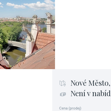
Nové Město,
Není v nabíd
Cena (prodej)