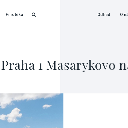
Finotéka
Odhad
O n
, Praha 1 Masarykovo n