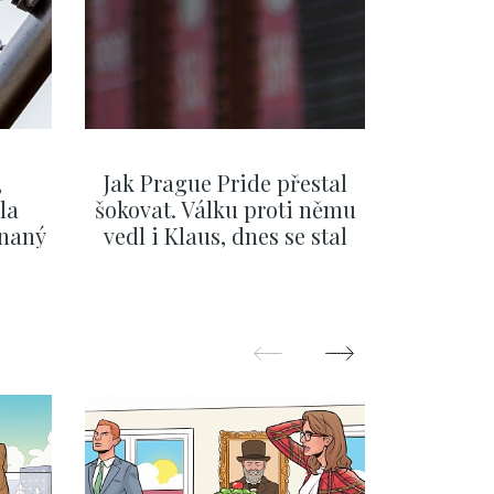
,
Jak Prague Pride přestal
Beru s
la
šokovat. Válku proti němu
svatbě, 
ínaný
vedl i Klaus, dnes se stal
natož al
ku
běžným pražským
pozor 
festivalem
ZOBRAZIT DALŠÍ
Z