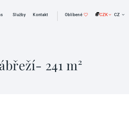
CZK
CZ
ás
Služby
Kontakt
Oblíbené
ábřeží- 241 m²