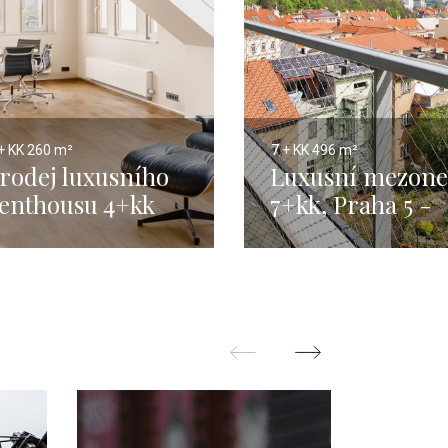
+ KK
260 m²
7 + KK
496 m²
rodej luxusního
Luxusní mezone
enthousu 4+kk
7+kk, Praha 5 -
60 m², Praha 3 -
Smíchov – 496m
ižkov