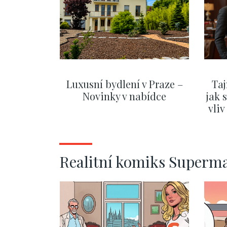
Luxusní bydlení v Praze –
Taj
Novinky v nabídce
jak 
vli
ZOBRAZIT DALŠÍ
Realitní komiks Superm