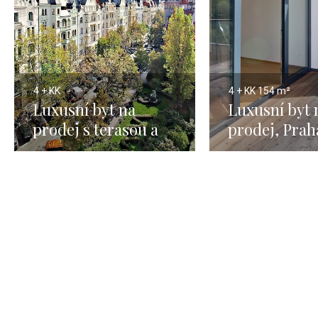
4 + KK
4 + KK
154 m²
Luxusní byt na
Luxusní byt 
prodej s terasou a
prodej, Prah
výhledem na Pražský
Liboc - 154 
hrad - Pařížská -
245m