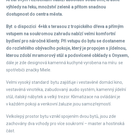
výhledy na řeku, množství zeleně a přitom snadnou
dostupnost do centra města.
Byt o dispozici 4+kk s terasou z tropického dřeva a přímým
vstupem na soukromou zahradu nabízí velmi komfortní
bydlení pro náročné klienty. Při vstupu do bytu se dostaneme
do rozlehlého obývacího pokoje, který je propojen s jídelnou,
kterou zdobí mramorový stůl a podsvícené obklady s Onyxem,
dále je zde designová kamenná kuchyně vyrobena na míru se
spotřebiči značky Miele.
Velmi vysoký standard bytu zajišťuje i vestavěné domácí kino,
vestavěná vinotéka, zabudovaný audio systém, kamenný jídelní
stůl, italský nábytek a velký trezor. Klimatizace na ovládání je
v každém pokoji a venkovní žaluzie jsou samozřejmostí.
Velkolepý prostor bytu vznikl spojením dvou bytů, jsou zde
zachovány dva vchody pro více soukromí – master a hostinská
část.