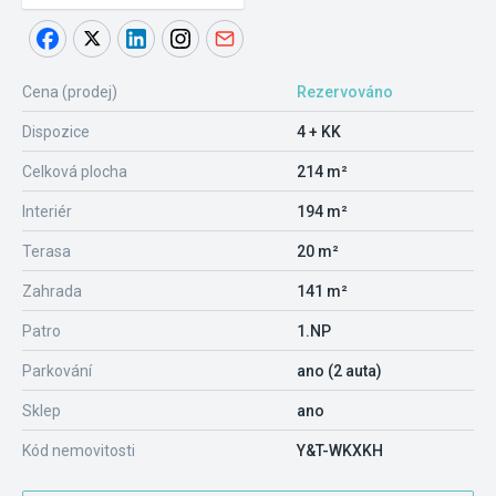
Cena (prodej)
Rezervováno
Dispozice
4 + KK
Celková plocha
214 m²
Interiér
194 m²
Terasa
20 m²
Zahrada
141 m²
Patro
1.NP
Parkování
ano (2 auta)
Sklep
ano
Kód nemovitosti
Y&T-WKXKH