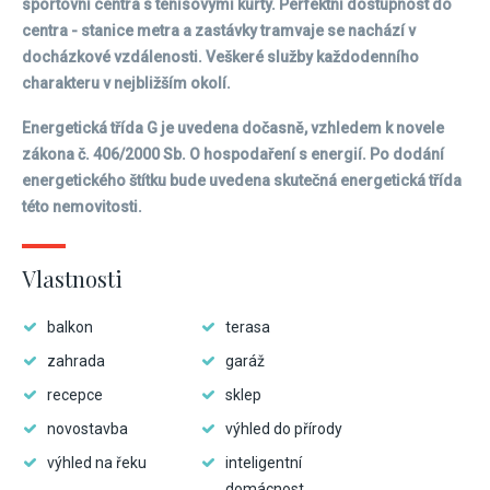
sportovní centra s tenisovými kurty. Perfektní dostupnost do
centra - stanice metra a zastávky tramvaje se nachází v
docházkové vzdálenosti. Veškeré služby každodenního
charakteru v nejbližším okolí.
Energetická třída G je uvedena dočasně, vzhledem k novele
zákona č. 406/2000 Sb. O hospodaření s energií. Po dodání
energetického štítku bude uvedena skutečná energetická třída
této nemovitosti.
Vlastnosti
balkon
terasa
zahrada
garáž
recepce
sklep
novostavba
výhled do přírody
výhled na řeku
inteligentní
domácnost