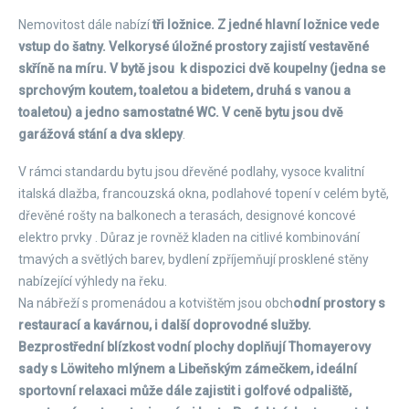
Nemovitost dále nabízí
tři ložnice. Z jedné hlavní ložnice vede
vstup do šatny. Velkorysé úložné prostory zajistí vestavěné
skříně na míru. V bytě jsou k dispozici dvě koupelny (jedna se
sprchovým koutem, toaletou a bidetem, druhá s vanou a
toaletou) a jedno samostatné WC. V ceně bytu jsou dvě
garážová stání a dva sklepy
.
V rámci standardu bytu jsou dřevěné podlahy, vysoce kvalitní
italská dlažba, francouzská okna, podlahové topení v celém bytě,
dřevěné rošty na balkonech a terasách, designové koncové
elektro prvky . Důraz je rovněž kladen na citlivé kombinování
tmavých a světlých barev, bydlení zpříjemňují prosklené stěny
nabízející výhledy na řeku.
Na nábřeží s promenádou a kotvištěm jsou obch
odní prostory s
restaurací a kavárnou, i další doprovodné služby.
Bezprostřední blízkost vodní plochy doplňují Thomayerovy
sady s Löwiteho mlýnem a Libeňským zámečkem, ideální
sportovní relaxaci může dále zajistit i golfové odpaliště,