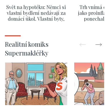
Svět na hypotéku: Němci si
Trh vnímá dě
vlastní bydlení nedávají za
jako proinflač
domácí úkol. Vlastní byty,
ponechali 
kde bydlí někdo jiný
červnových 
ZOBRAZIT DALŠÍ
ZOBRAZIT
Realitní komiks
Supermakléřky