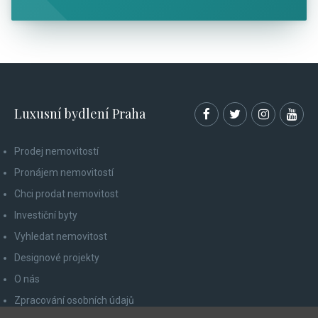
Luxusní bydlení Praha
Prodej nemovitostí
Pronájem nemovitostí
Chci prodat nemovitost
Investiční byty
Vyhledat nemovitost
Designové projekty
O nás
Zpracování osobních údajů