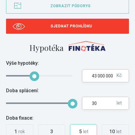
ZOBRAZIT PŮDORYS
SJEDNAT PROHLÍDKU
Hypotéka
Výše hypotéky:
Kč
Doba splácení:
let
Doba fixace:
1
rok
3
5
let
10
let