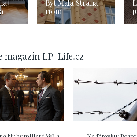
na
Byt Malá Strana
L
á
110m
p
ha 1 -
-
e magazín LP-Life.cz
né kluby miliardářů a
Na férovku: Pozor