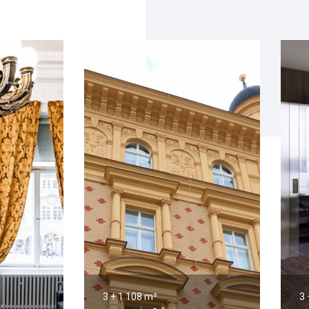
3 + 1
108 m²
3 