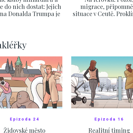
se do nich dostat: Jejich
migrace, připomně
v na Donalda Trumpa je
situace v Ceutě. Prokl
nejasný
migrační pakt Čes
pomáhá více než
Okamurova videa
ZOBRAZIT DALŠÍ
ZOBRAZIT DALŠÍ
akléřky
Epizoda 24
Epizoda 16
Židovské město
Realitní timing