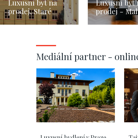
Luxusní byt na
Luxusní byt 
prodej, Staré
prodej - Mal
Město - 155m2
Strana - Pra
122m
Mediální partner - onlin
Luxusní bydlení v Praze –
Taj