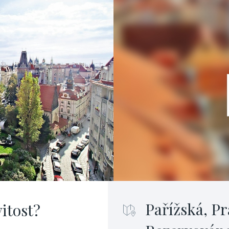
Pařížská, Pr
itost?