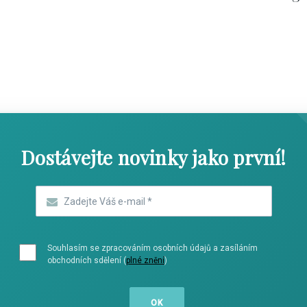
SHOW COMICS
SHOW COMICS
Dostávejte novinky jako první!
Zadejte Váš e-mail
*
Souhlasím se zpracováním osobních údajů a zasíláním
obchodních sdělení (
plné znění
)