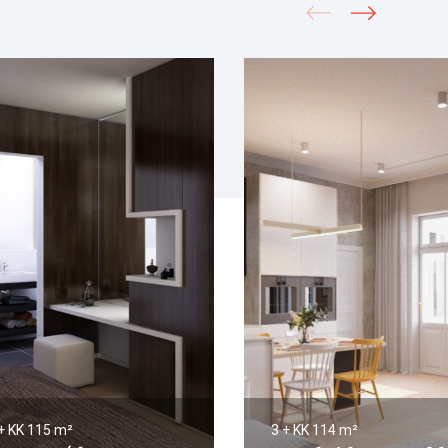
+ KK
115 m²
3 + KK
114 m²