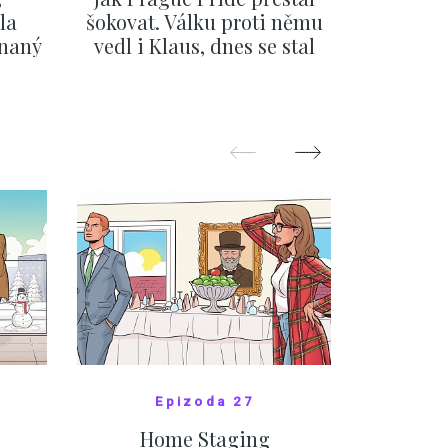
la
šokovat. Válku proti němu
svatbě, 
ínaný
vedl i Klaus, dnes se stal
natož al
ku
běžným pražským
pozor 
festivalem
ZOBRAZIT DALŠÍ
Z
Epizoda 27
Home Staging
10