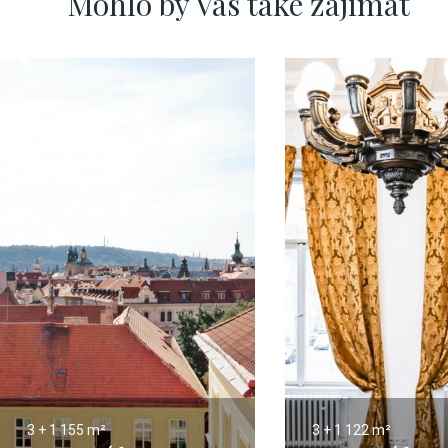
Mohlo by Vás také zajímat
3 + 1
155 m²
3 + 1
122 m²