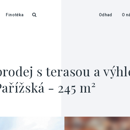
Finotéka
Odhad
O n
prodej s terasou a výh
ařížská - 245 m²