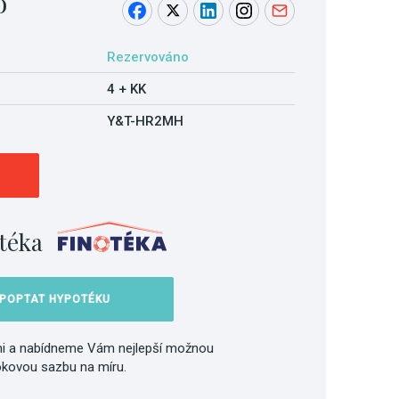
o
Rezervováno
4 + KK
Y&T-HR2MH
téka
POPTAT HYPOTÉKU
i a nabídneme Vám nejlepší možnou
okovou sazbu na míru.