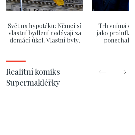
Svět na hypotéku: Němci si
Trh vnímá dě
vlastní bydlení nedávají za
jako proinflač
domácí úkol. Vlastní byty,
ponechali 
kde bydlí někdo jiný
červnových 
ZOBRAZIT DALŠÍ
ZOBRAZIT
Realitní komiks
Supermakléřky