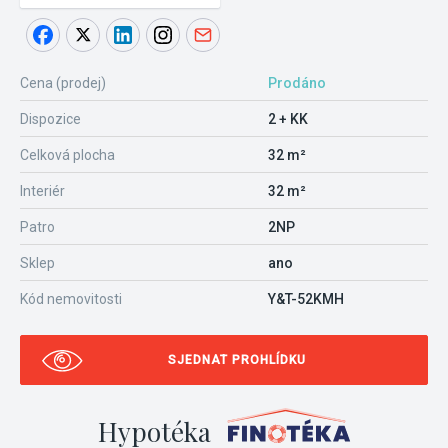
Cena (prodej)
Prodáno
Dispozice
2 + KK
Celková plocha
32 m²
Interiér
32 m²
Patro
2NP
Sklep
ano
Kód nemovitosti
Y&T-52KMH
SJEDNAT PROHLÍDKU
Hypotéka