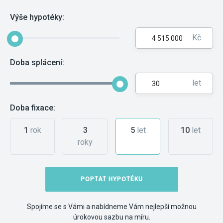
Výše hypotéky:
Kč
Doba splácení:
let
Doba fixace:
1
rok
3
5
let
10
let
roky
POPTAT HYPOTÉKU
Spojíme se s Vámi a nabídneme Vám nejlepší možnou
úrokovou sazbu na míru.