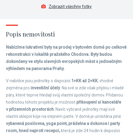
Zobrazit všechny fotky
Popis nemovitosti
Nabízíme lukrativní byty na prodej v bytovém domě po celkové
rekonstrukci v lokalitě pražského Chodova. Byty budou
dokončeny ve stylu slavných evropských měst s jedinečným
výhledem na panorama Prahy.
V nabídce jsou jednotky o dispozici
1+KK až 2+KK
, vhodné
zejména pro
investiční účely
. Na své si zde však přijdou i mladé
páry, které teprve hledají svůj vlastní společný domov. Přidanou
hodnotou tohoto projektu je možnost
přikoupení si kanceláře
v přízemních prostorách
. Navíc vybrané jednotky mají své
vlastní sklepní kóje na stejném patře. V domě je umístěna plně
vybavená posilovna, yoga point, prádelna a dokonce i party
room, hned naproti recepci,
která je zde 24 hodin k dispozici