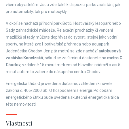
všem obyvatelům. Jsou zde také k dispozici parkovací stání, jak
pro automobily, tak pro motocykly.
V okolí se nachází přírodní park Botič, Hostivařský lesopark nebo
Sady zahradnické mládeže. Relaxační procházky či venčení
mazlíčků si tady můžete dopřávat do sytosti, stejně jako vodní
sporty, na které zve Hostivařská přehrada nebo aquapark
Jedenáctka Chodov. Jen pár metrů se zde nachází
autobusová
zastávka Knovízská
, odkud se za 9 minut dostanete na
metro C
Chodov
, vzdálené 15 minut metrem od Hlavního nádraží a asi 5
minut autem to zabere do nákupního centra Chodov.
Energetická třída G je uvedena dočasně, vzhledem k novele
zákona č. 406/2000 Sb. O hospodaření s energií. Po dodání
energetického štítku bude uvedena skutečná energetická třída
této nemovitosti.
Vlastnosti