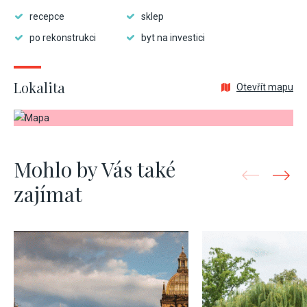
recepce
sklep
po rekonstrukci
byt na investici
Lokalita
Otevřít mapu
Mohlo by Vás také
zajímat