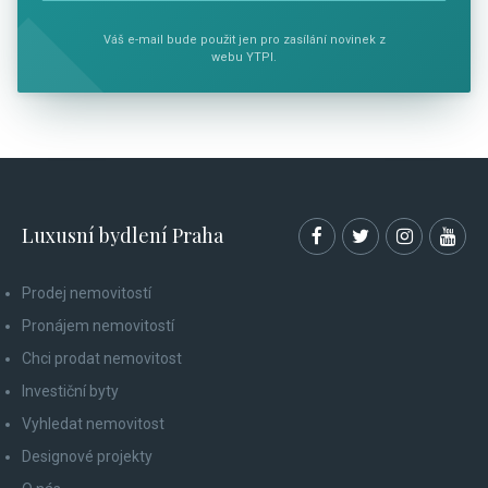
Váš e-mail bude použit jen pro zasílání novinek z
webu YTPI.
Luxusní bydlení Praha
Prodej nemovitostí
Pronájem nemovitostí
Chci prodat nemovitost
Investiční byty
Vyhledat nemovitost
Designové projekty