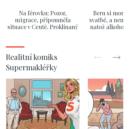
Na férovku: Pozor,
Beru si morm
migrace, připomněla
svatbě, a nemů
situace v Ceutě. Proklínaný
natož alkohol.
migrační pakt Česku
pozor i na p
pomáhá více než
Okamurova videa
ZOBRAZIT DALŠÍ
ZOBRAZIT
Realitní komiks
Supermakléřky