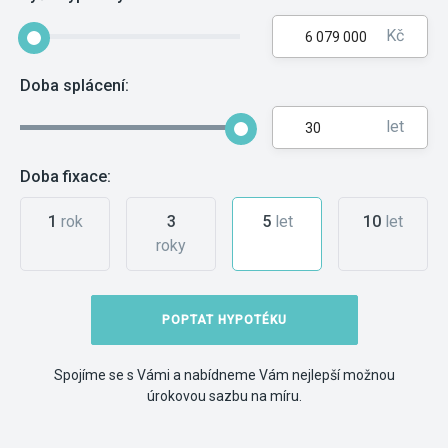
Kč
Doba splácení:
let
Doba fixace:
1
rok
3
5
let
10
let
roky
POPTAT HYPOTÉKU
Spojíme se s Vámi a nabídneme Vám nejlepší možnou
úrokovou sazbu na míru.