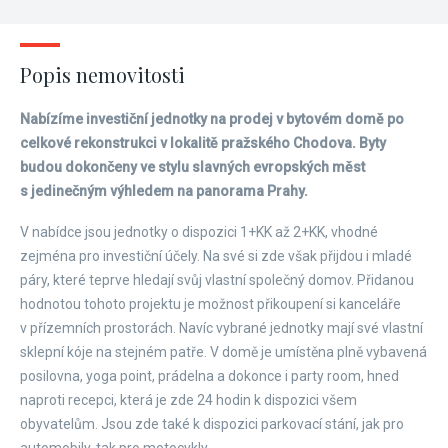
Popis nemovitosti
Nabízíme investiční jednotky na prodej v bytovém domě po
celkové rekonstrukci v lokalitě pražského Chodova. Byty
budou dokončeny ve stylu slavných evropských měst
s jedinečným výhledem na panorama Prahy.
V nabídce jsou jednotky o dispozici 1+KK až 2+KK, vhodné
zejména pro investiční účely. Na své si zde však přijdou i mladé
páry, které teprve hledají svůj vlastní společný domov. Přidanou
hodnotou tohoto projektu je možnost přikoupení si kanceláře
v přízemních prostorách. Navíc vybrané jednotky mají své vlastní
sklepní kóje na stejném patře. V domě je umístěna plně vybavená
posilovna, yoga point, prádelna a dokonce i party room, hned
naproti recepci, která je zde 24 hodin k dispozici všem
obyvatelům. Jsou zde také k dispozici parkovací stání, jak pro