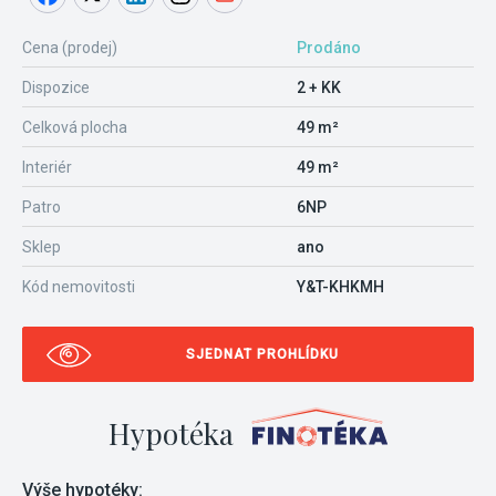
Cena (prodej)
Prodáno
Dispozice
2 + KK
Celková plocha
49 m²
Interiér
49 m²
Patro
6NP
Sklep
ano
Kód nemovitosti
Y&T-KHKMH
SJEDNAT PROHLÍDKU
Hypotéka
Výše hypotéky: