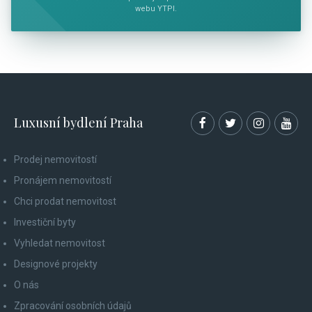
webu YTPI.
Luxusní bydlení Praha
Prodej nemovitostí
Pronájem nemovitostí
Chci prodat nemovitost
Investiční byty
Vyhledat nemovitost
Designové projekty
O nás
Zpracování osobních údajů