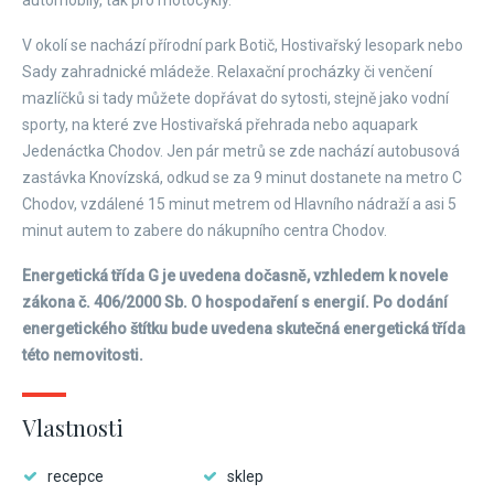
automobily, tak pro motocykly.
V okolí se nachází přírodní park Botič, Hostivařský lesopark nebo
Sady zahradnické mládeže. Relaxační procházky či venčení
mazlíčků si tady můžete dopřávat do sytosti, stejně jako vodní
sporty, na které zve Hostivařská přehrada nebo aquapark
Jedenáctka Chodov. Jen pár metrů se zde nachází autobusová
zastávka Knovízská, odkud se za 9 minut dostanete na metro C
Chodov, vzdálené 15 minut metrem od Hlavního nádraží a asi 5
minut autem to zabere do nákupního centra Chodov.
Energetická třída G je uvedena dočasně, vzhledem k novele
zákona č. 406/2000 Sb. O hospodaření s energií. Po dodání
energetického štítku bude uvedena skutečná energetická třída
této nemovitosti.
Vlastnosti
recepce
sklep