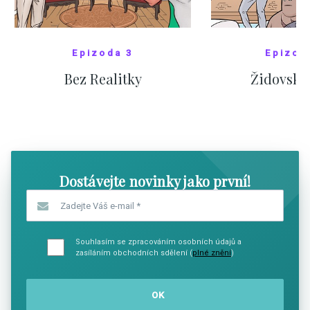
Epizoda 3
Epizod
Bez Realitky
Židovské
SHOW COMICS
SHOW CO
Dostávejte novinky jako první!
Zadejte Váš e-mail
*
Souhlasím se zpracováním osobních údajů a
zasíláním obchodních sdělení (
plné znění
)