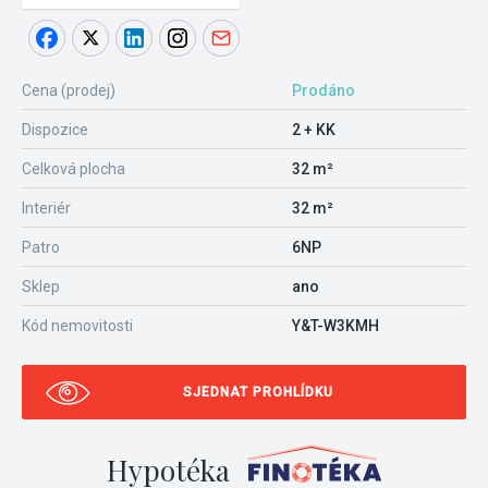
Cena (prodej)
Prodáno
Dispozice
2 + KK
Celková plocha
32 m²
Interiér
32 m²
Patro
6NP
Sklep
ano
Kód nemovitosti
Y&T-W3KMH
SJEDNAT PROHLÍDKU
Hypotéka