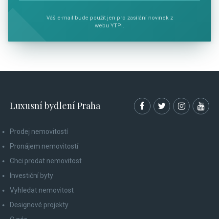
Váš e-mail bude použit jen pro zasílání novinek z
webu YTPI.
Luxusní bydlení Praha
Prodej nemovitostí
Pronájem nemovitostí
Chci prodat nemovitost
Investiční byty
Vyhledat nemovitost
Designové projekty