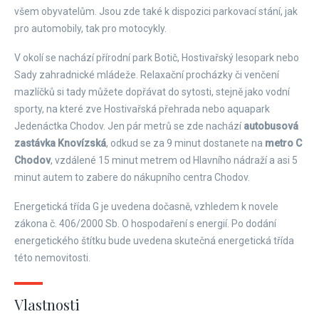
všem obyvatelům. Jsou zde také k dispozici parkovací stání, jak
pro automobily, tak pro motocykly.
V okolí se nachází přírodní park Botič, Hostivařský lesopark nebo
Sady zahradnické mládeže. Relaxační procházky či venčení
mazlíčků si tady můžete dopřávat do sytosti, stejně jako vodní
sporty, na které zve Hostivařská přehrada nebo aquapark
Jedenáctka Chodov. Jen pár metrů se zde nachází
autobusová
zastávka Knovízská
, odkud se za 9 minut dostanete na
metro C
Chodov
, vzdálené 15 minut metrem od Hlavního nádraží a asi 5
minut autem to zabere do nákupního centra Chodov.
Energetická třída G je uvedena dočasně, vzhledem k novele
zákona č. 406/2000 Sb. O hospodaření s energií. Po dodání
energetického štítku bude uvedena skutečná energetická třída
této nemovitosti.
Vlastnosti