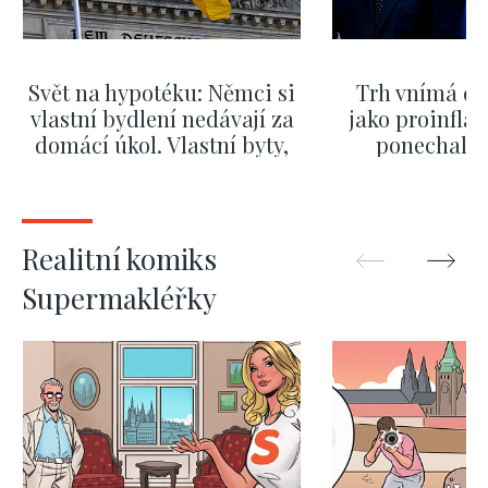
Svět na hypotéku: Němci si
Trh vnímá dě
vlastní bydlení nedávají za
jako proinflač
domácí úkol. Vlastní byty,
ponechali 
kde bydlí někdo jiný
červnových 
ZOBRAZIT DALŠÍ
ZOBRAZIT
Realitní komiks
Supermakléřky