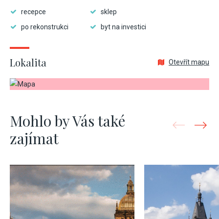
recepce
sklep
po rekonstrukci
byt na investici
Lokalita
Otevřít mapu
Mohlo by Vás také
zajímat