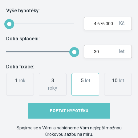
Výše hypotéky:
Kč
Doba splácení:
let
Doba fixace:
1
rok
3
5
let
10
let
roky
POPTAT HYPOTÉKU
Spojíme se s Vámi a nabídneme Vám nejlepší možnou
úrokovou sazbu na míru.