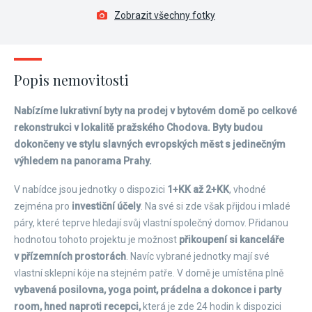
Zobrazit všechny fotky
Popis nemovitosti
Nabízíme lukrativní byty na prodej v bytovém domě po celkové
rekonstrukci v lokalitě pražského Chodova. Byty budou
dokončeny ve stylu slavných evropských měst s jedinečným
výhledem na panorama Prahy.
V nabídce jsou jednotky o dispozici
1+KK až 2+KK
, vhodné
zejména pro
investiční účely
. Na své si zde však přijdou i mladé
páry, které teprve hledají svůj vlastní společný domov. Přidanou
hodnotou tohoto projektu je možnost
přikoupení si kanceláře
v přízemních prostorách
. Navíc vybrané jednotky mají své
vlastní sklepní kóje na stejném patře. V domě je umístěna plně
vybavená posilovna, yoga point, prádelna a dokonce i party
room, hned naproti recepci,
která je zde 24 hodin k dispozici