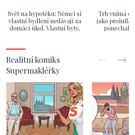
Svět na hypotéku: Němci si
Trh vnímá dě
vlastní bydlení nedávají za
jako proinflač
domácí úkol. Vlastní byty,
ponechali 
kde bydlí někdo jiný
červnových 
ZOBRAZIT DALŠÍ
ZOBRAZIT
Realitní komiks
Supermakléřky