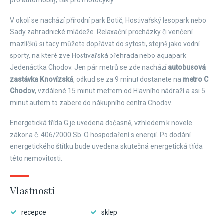
pro automobily, tak pro motocykly.
V okolí se nachází přírodní park Botič, Hostivařský lesopark nebo
Sady zahradnické mládeže. Relaxační procházky či venčení
mazlíčků si tady můžete dopřávat do sytosti, stejně jako vodní
sporty, na které zve Hostivařská přehrada nebo aquapark
Jedenáctka Chodov. Jen pár metrů se zde nachází
autobusová
zastávka Knovízská
, odkud se za 9 minut dostanete na
metro C
Chodov
, vzdálené 15 minut metrem od Hlavního nádraží a asi 5
minut autem to zabere do nákupního centra Chodov.
Energetická třída G je uvedena dočasně, vzhledem k novele
zákona č. 406/2000 Sb. O hospodaření s energií. Po dodání
energetického štítku bude uvedena skutečná energetická třída
této nemovitosti.
Vlastnosti
recepce
sklep