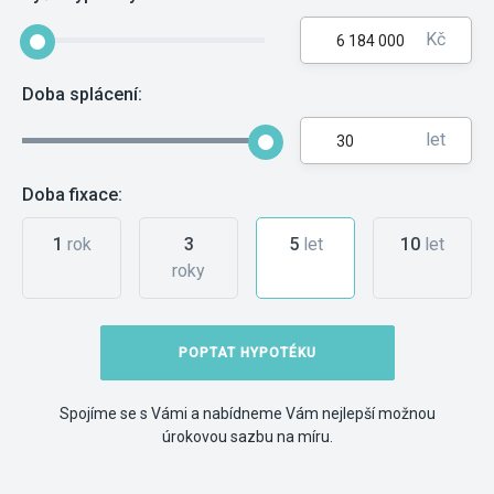
Kč
Doba splácení:
let
Doba fixace:
1
rok
3
5
let
10
let
roky
POPTAT HYPOTÉKU
Spojíme se s Vámi a nabídneme Vám nejlepší možnou
úrokovou sazbu na míru.