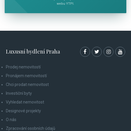
webu YTPI.
Luxusní bydlení Praha
Prodej nemovitostí
Pronájem nemovitostí
Chci prodat nemovitost
Investiční byty
Vyhledat nemovitost
Designové projekty
O nás
Zpracování osobních údajů