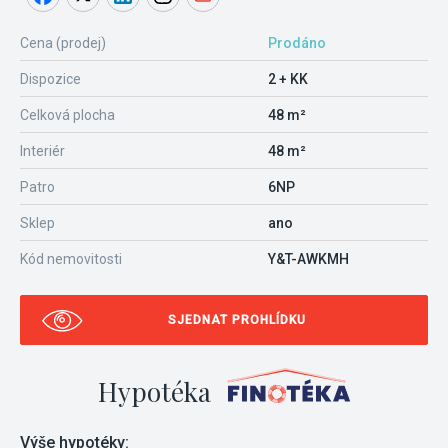
Cena (prodej)
Prodáno
Dispozice
2 + KK
Celková plocha
48 m²
Interiér
48 m²
Patro
6NP
Sklep
ano
Kód nemovitosti
Y&T-AWKMH
SJEDNAT PROHLÍDKU
Hypotéka
Výše hypotéky: