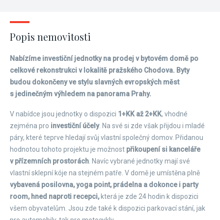
Popis nemovitosti
Nabízíme investiční jednotky na prodej v bytovém domě po
celkové rekonstrukci v lokalitě pražského Chodova. Byty
budou dokončeny ve stylu slavných evropských měst
s jedinečným výhledem na panorama Prahy.
V nabídce jsou jednotky o dispozici
1+KK až 2+KK
, vhodné
zejména pro
investiční účely
. Na své si zde však přijdou i mladé
páry, které teprve hledají svůj vlastní společný domov. Přidanou
hodnotou tohoto projektu je možnost
přikoupení si kanceláře
v přízemních prostorách
. Navíc vybrané jednotky mají své
vlastní sklepní kóje na stejném patře. V domě je umístěna plně
vybavená posilovna, yoga point, prádelna a dokonce i party
room, hned naproti recepci,
která je zde 24 hodin k dispozici
všem obyvatelům. Jsou zde také k dispozici parkovací stání, jak