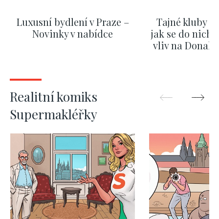
Luxusní bydlení v Praze –
Tajné kluby m
Novinky v nabídce
jak se do nich d
vliv na Donald
nejas
ZOBRAZIT DALŠÍ
ZOBRAZIT
Realitní komiks
Supermakléřky