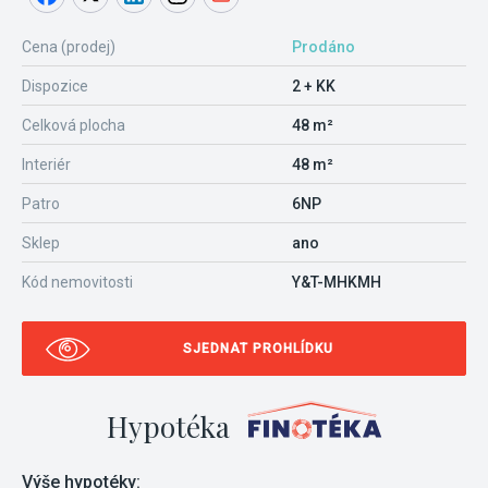
Cena (prodej)
Prodáno
Dispozice
2 + KK
Celková plocha
48 m²
Interiér
48 m²
Patro
6NP
Sklep
ano
Kód nemovitosti
Y&T-MHKMH
SJEDNAT PROHLÍDKU
Hypotéka
Výše hypotéky: