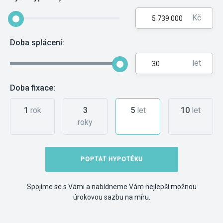
Kč
Doba splácení:
let
Doba fixace:
1
rok
3
5
let
10
let
roky
POPTAT HYPOTÉKU
Spojíme se s Vámi a nabídneme Vám nejlepší možnou
úrokovou sazbu na míru.