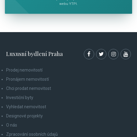
webu YTPI.
Luxusní bydlení Praha
Prodej nemovitostí
Pronájem nemovitostí
Chci prodat nemovitost
Investiční byty
Vyhledat nemovitost
Designové projekty
O nás
Zpracování osobních údajů