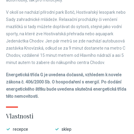
automobily, tak pro motocykly.
V okolí se nachází přírodní park Botič, Hostivařský lesopark nebo
Sady zahradnické mládeže. Relaxační procházky či venčení
mazlíčků si tady můžete dopřávat do sytosti, stejně jako vodní
sporty, na které zve Hostivařská přehrada nebo aquapark
Jedenáctka Chodov. Jen pár metrů se zde nachází autobusová
zastávka Knovízská, odkud se za 9 minut dostanete na metro C
Chodov, vzdálené 15 minut metrem od Hlavního nádraží a asi 5
minut autem to zabere do nákupního centra Chodov.
Energetická třída G je uvedena dočasně, vzhledem k novele
zákona č. 406/2000 Sb. O hospodaření s energií. Po dodání
energetického štítku bude uvedena skutečná energetická třída
této nemovitosti.
Vlastnosti
recepce
sklep