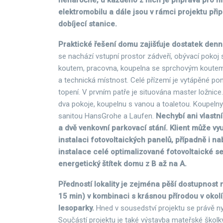
nenáročné, u každého z nich je příprava pro m
elektromobilu a dále jsou v rámci projektu při
dobíjecí stanice.
Praktické řešení domu zajišťuje dostatek denní
se nachází vstupní prostor zádveří, obývací poko
koutem, pracovna, koupelna se sprchovým koutem
a technická místnost. Celé přízemí je vytápěné p
topení. V prvním patře je situována master ložnice
dva pokoje, koupelnu s vanou a toaletou. Koupeln
sanitou HansGrohe a Laufen.
Nechybí ani vlastn
a dvě venkovní parkovací stání. Klient může vyu
instalaci fotovoltaických panelů, případně i na
instalace celé optimalizované fotovoltaické se
energetický štítek domu z B až na A.
Předností lokality je zejména pěší dostupnost 
15 min) v kombinaci s krásnou přírodou v okolí
lesoparky.
Hned v sousedství projektu se právě ny
Součástí projektu je také výstavba mateřské školky