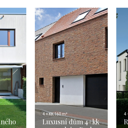
4 + KK
160 m²
4 
nného
Luxusní dům 4+kk
R