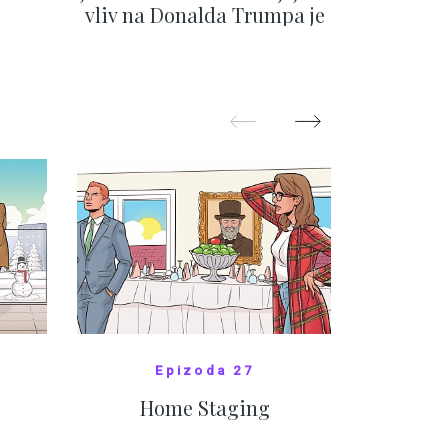
vliv na Donalda Trumpa je
situace 
nejasný
migra
pom
Oka
ZOBRAZIT DALŠÍ
Z
Epizoda 27
Home Staging
10