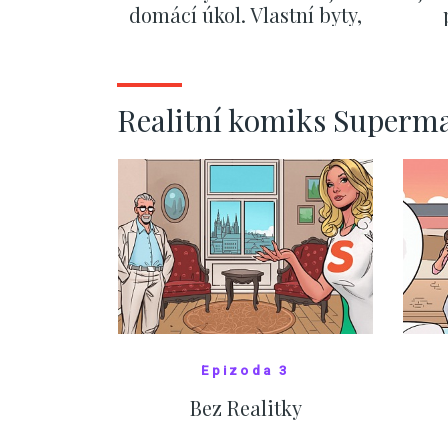
domácí úkol. Vlastní byty,
kde bydlí někdo jiný
č
ZOBRAZIT DALŠÍ
Realitní komiks Superm
Epizoda 3
Bez Realitky