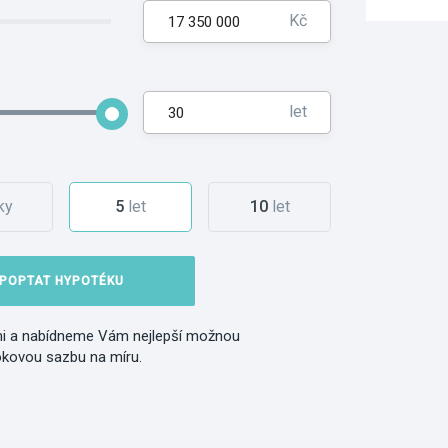
Kč
let
ky
5
let
10
let
POPTAT HYPOTÉKU
i a nabídneme Vám nejlepší možnou
okovou sazbu na míru.