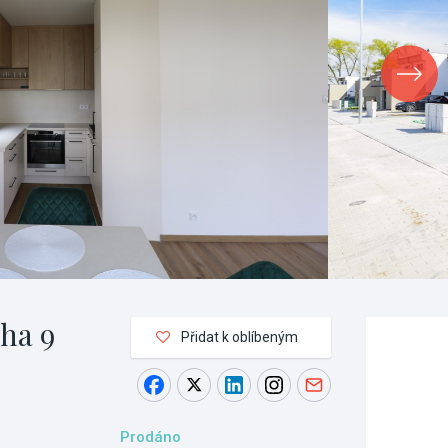
aha 9
Přidat k oblíbeným
Prodáno