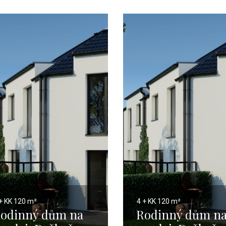
+ KK
120 m²
4 + KK
120 m²
odinný dům na
Rodinný dům n