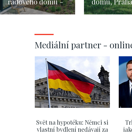
řadového domu -
domu, Praha
131m²
Jinonice - 2
Mediální partner - onlin
Svět na hypotéku: Němci si
Tr
vlastní bydlení nedávají za
jak