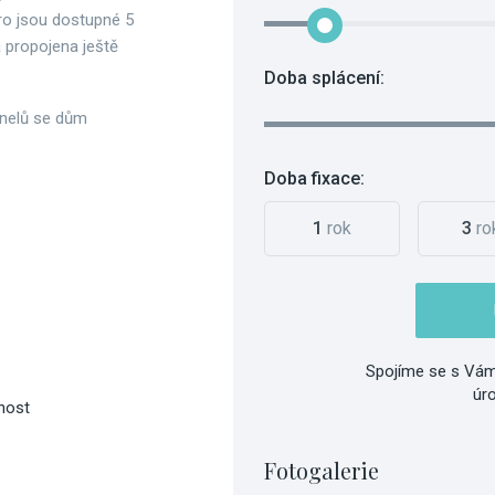
ro jsou dostupné 5
 propojena ještě
Doba splácení:
panelů se dům
Doba fixace:
1
rok
3
ro
Spojíme se s Vám
úr
nost
Fotogalerie