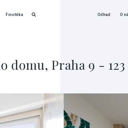
Finotéka
Odhad
O n
o domu, Praha 9 - 123