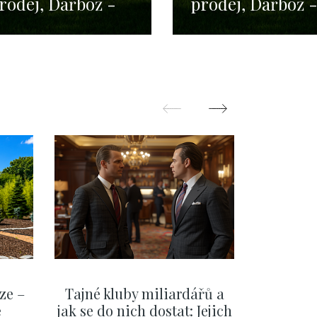
rodej, Dařbož -
prodej, Dařbož 
20m
120m
ze –
Tajné kluby miliardářů a
Na f
e
jak se do nich dostat: Jejich
migra