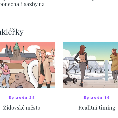
ponechali sazby na
ervnových hodnotách
ZOBRAZIT DALŠÍ
ZOBRAZIT DALŠÍ
akléřky
Epizoda 24
Epizoda 16
Židovské město
Realitní timing