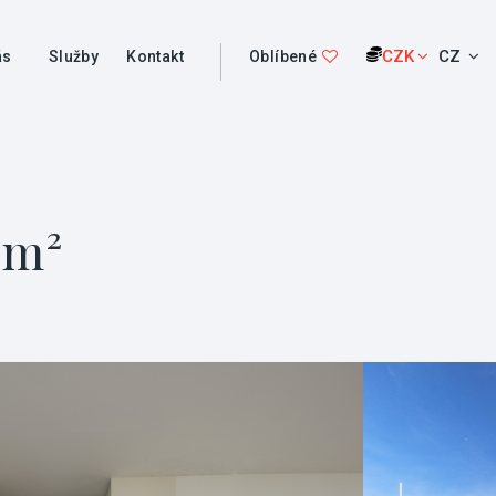
CZK
CZ
ás
Služby
Kontakt
Oblíbené
 m²