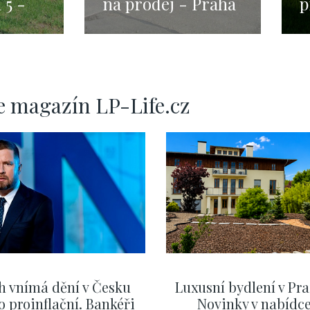
 5 -
na prodej - Praha
p
20m
5 - Jinonice, 160
1
m2
e magazín LP-Life.cz
h vnímá dění v Česku
Luxusní bydlení v Pra
o proinflační. Bankéři
Novinky v nabídc