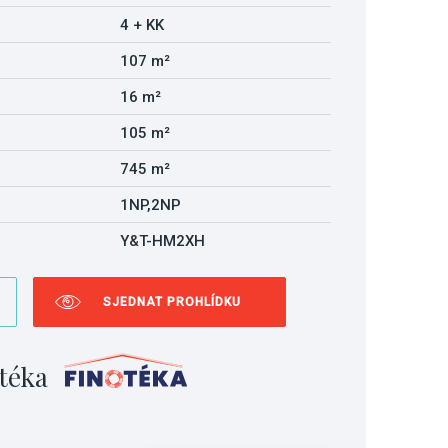
4 + KK
107 m²
16 m²
105 m²
745 m²
1NP,2NP
Y&T-HM2XH
SJEDNAT PROHLÍDKU
téka