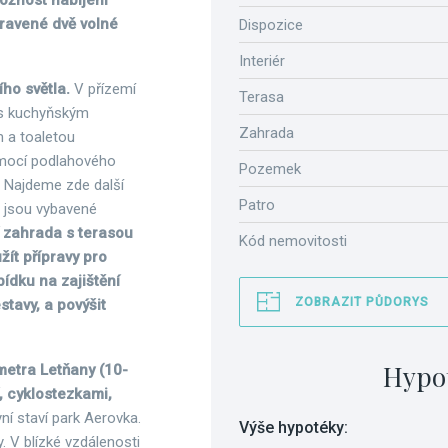
ožnost nabíjení
pravené dvě volné
Dispozice
Interiér
ho světla.
V přízemí
Terasa
j s kuchyňským
Zahrada
 a toaletou
omocí podlahového
Pozemek
. Najdeme zde další
Patro
y jsou vybavené
í zahrada s terasou
Kód nemovitosti
žít přípravy pro
bídku na zajištění
ZOBRAZIT PŮDORYS
stavy, a povýšit
Hypo
metra Letňany (10-
, cyklostezkami,
ní staví park Aerovka.
Výše hypotéky:
. V blízké vzdálenosti