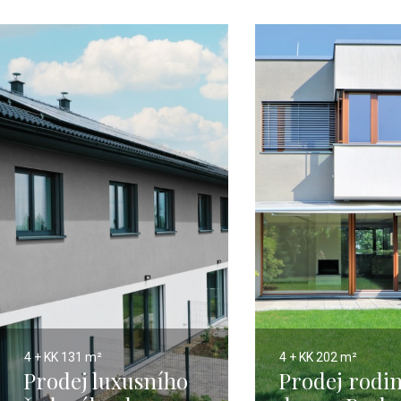
4 + KK
131 m²
4 + KK
202 m²
Prodej luxusního
Prodej rodi