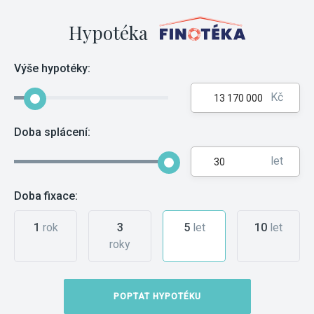
Hypotéka
Výše hypotéky:
Kč
Doba splácení:
let
Doba fixace:
1
rok
3
5
let
10
let
roky
POPTAT HYPOTÉKU