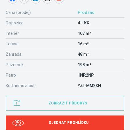
Cena (prodej)
Prodáno
Dispozice
4 + KK
Interiér
107 m²
Terasa
16 m²
Zahrada
48 m²
Pozemek
198 m²
Patro
1NP,2NP
Kód nemovitosti
Y&T-MM2XH
ZOBRAZIT PŮDORYS
SJEDNAT PROHLÍDKU