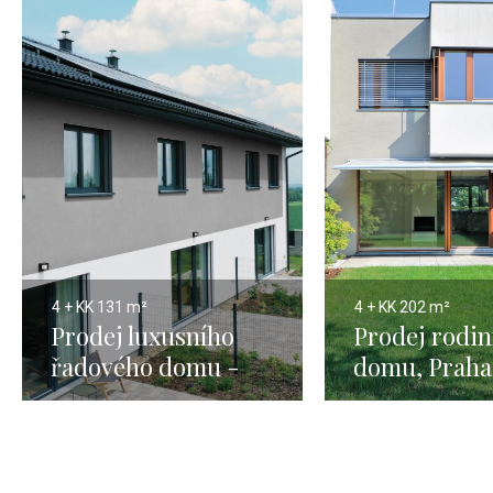
4 + KK
131 m²
4 + KK
202 m²
Prodej luxusního
Prodej rodi
řadového domu -
domu, Praha 
131m²
Jinonice - 2