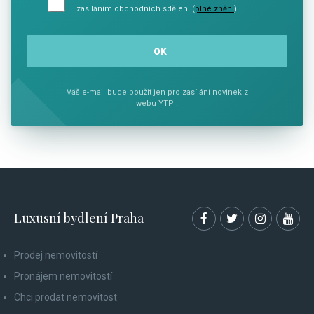
zasíláním obchodních sdělení (
plné znění
)
Váš e-mail bude použit jen pro zasílání novinek z
webu YTPI.
Luxusní bydlení Praha
Prodej nemovitostí
Pronájem nemovitostí
Chci prodat nemovitost