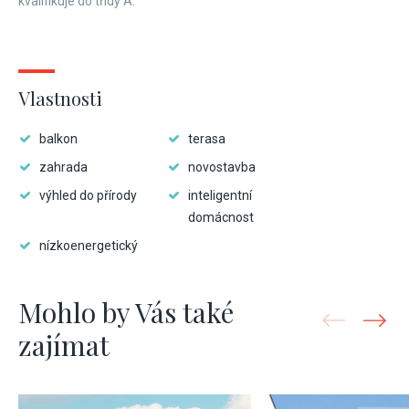
kvalifikuje do třídy A.
Vlastnosti
balkon
terasa
zahrada
novostavba
výhled do přírody
inteligentní
domácnost
nízkoenergetický
Mohlo by Vás také
zajímat