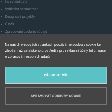
Investiční byty
Vyhledat nemovitost
Designové projekty
O nás
Zpracování osobních údajů
Poučení spotřebitele
Na našich webových stránkách používáme soubory cookie ke
Odhlášení z newsletteru
zlepšení uživatelského prostředí a pro reklamní účely.
Informace
Kontakty
o zpracování osobních údajů
Y&T Luxury Property Prague Czech Republic s.r.o.
PŘIJMOUT VŠE
Elišky Krásnohorské 123/10, 110 00 Praha 1
Myslíková 245/3, 110 00 Praha 1
IČ: 29055113
SPRAVOVAT SOUBORY COOKIE
POTŘEBUJETE PORADIT?
Copyright © 2026, Y&T Luxury Property.