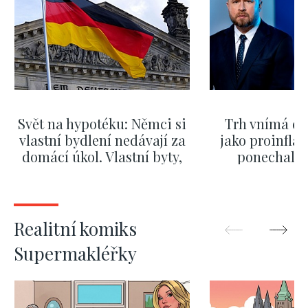
Svět na hypotéku: Němci si
Trh vnímá dě
vlastní bydlení nedávají za
jako proinflač
domácí úkol. Vlastní byty,
ponechali 
kde bydlí někdo jiný
červnových 
ZOBRAZIT DALŠÍ
ZOBRAZIT
Realitní komiks
Supermakléřky