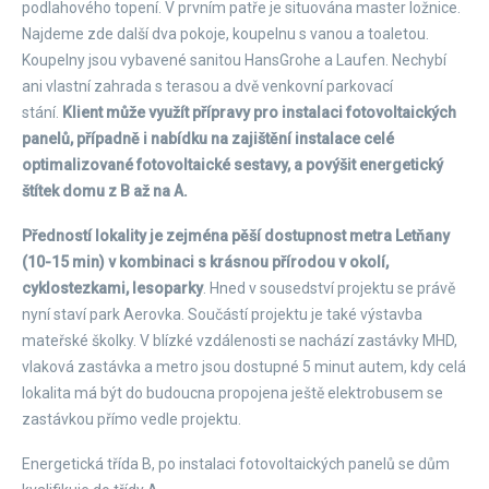
podlahového topení. V prvním patře je situována master ložnice.
Najdeme zde další dva pokoje, koupelnu s vanou a toaletou.
Koupelny jsou vybavené sanitou HansGrohe a Laufen. Nechybí
ani vlastní zahrada s terasou a dvě venkovní parkovací
stání.
Klient může využít přípravy pro instalaci fotovoltaických
panelů, případně i nabídku na zajištění instalace celé
optimalizované fotovoltaické sestavy, a povýšit energetický
štítek domu z B až na A.
Předností lokality je zejména pěší dostupnost metra Letňany
(10-15 min) v kombinaci s krásnou přírodou v okolí,
cyklostezkami, lesoparky
. Hned v sousedství projektu se právě
nyní staví park Aerovka. Součástí projektu je také výstavba
mateřské školky. V blízké vzdálenosti se nachází zastávky MHD,
vlaková zastávka a metro jsou dostupné 5 minut autem, kdy celá
lokalita má být do budoucna propojena ještě elektrobusem se
zastávkou přímo vedle projektu.
Energetická třída B, po instalaci fotovoltaických panelů se dům