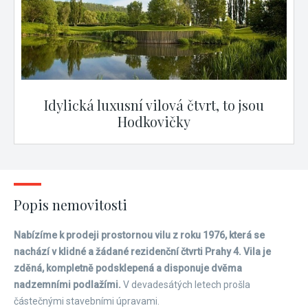
Idylická luxusní vilová čtvrt, to jsou
Hodkovičky
Popis nemovitosti
Nabízíme k prodeji prostornou vilu z roku 1976, která se
nachází v klidné a žádané rezidenční čtvrti Prahy 4. Vila je
zděná, kompletně podsklepená a disponuje dvěma
nadzemními podlažími.
V devadesátých letech prošla
částečnými stavebními úpravami.