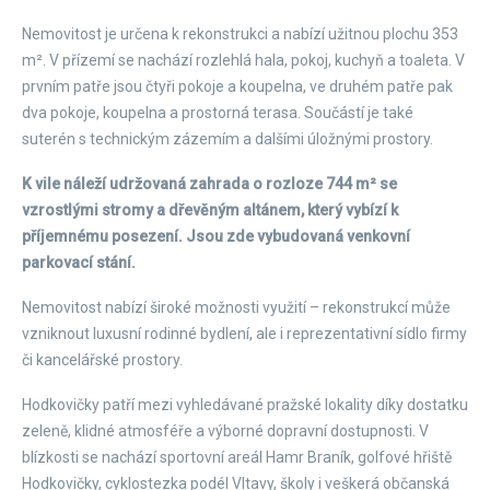
Nemovitost je určena k rekonstrukci a nabízí užitnou plochu 353
m². V přízemí se nachází rozlehlá hala, pokoj, kuchyň a toaleta. V
prvním patře jsou čtyři pokoje a koupelna, ve druhém patře pak
dva pokoje, koupelna a prostorná terasa. Součástí je také
suterén s technickým zázemím a dalšími úložnými prostory.
K vile náleží udržovaná zahrada o rozloze 744 m² se
vzrostlými stromy a dřevěným altánem, který vybízí k
příjemnému posezení. Jsou zde vybudovaná venkovní
parkovací stání.
Nemovitost nabízí široké možnosti využití – rekonstrukcí může
vzniknout luxusní rodinné bydlení, ale i reprezentativní sídlo firmy
či kancelářské prostory.
Hodkovičky patří mezi vyhledávané pražské lokality díky dostatku
zeleně, klidné atmosféře a výborné dopravní dostupnosti. V
blízkosti se nachází sportovní areál Hamr Braník, golfové hřiště
Hodkovičky, cyklostezka podél Vltavy, školy i veškerá občanská