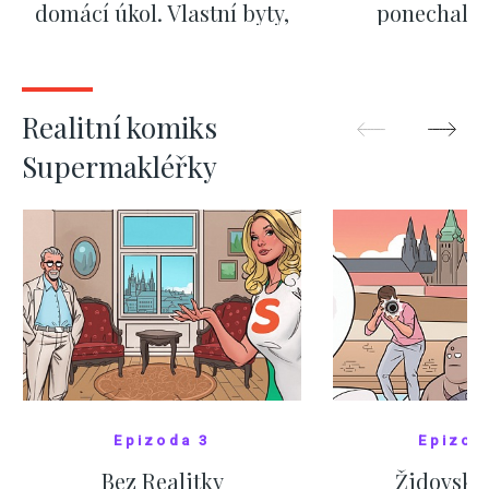
domácí úkol. Vlastní byty,
ponechali 
kde bydlí někdo jiný
červnových 
ZOBRAZIT DALŠÍ
ZOBRAZIT
Realitní komiks
Supermakléřky
Epizoda 3
Epizod
Bez Realitky
Židovské