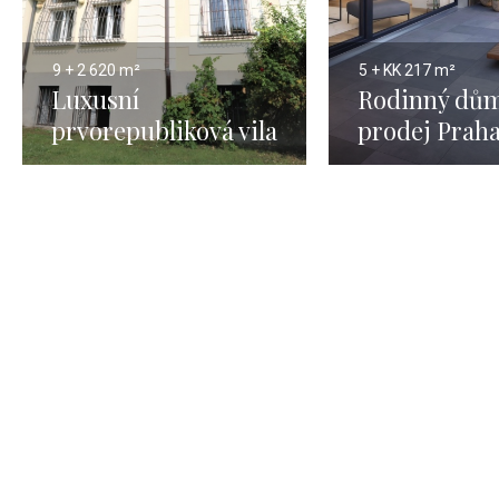
9 + 2
620 m²
5 + KK
217 m²
Luxusní
Rodinný dům
prvorepubliková vila
prodej Praha
na prodej v Praze
Braník - 217