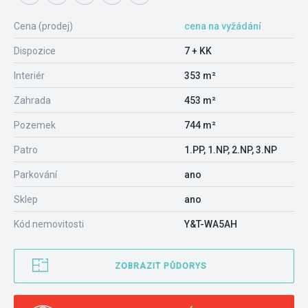
Cena (prodej)
cena na vyžádání
Dispozice
7 + KK
Interiér
353 m²
Zahrada
453 m²
Pozemek
744 m²
Patro
1.PP, 1.NP, 2.NP, 3.NP
Parkování
ano
Sklep
ano
Kód nemovitosti
Y&T-WA5AH
ZOBRAZIT PŮDORYS