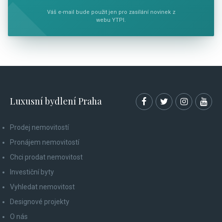
Váš e-mail bude použit jen pro zasílání novinek z
webu YTPI.
Luxusní bydlení Praha
Prodej nemovitostí
Pronájem nemovitostí
Chci prodat nemovitost
Investiční byty
Vyhledat nemovitost
Designové projekty
O nás