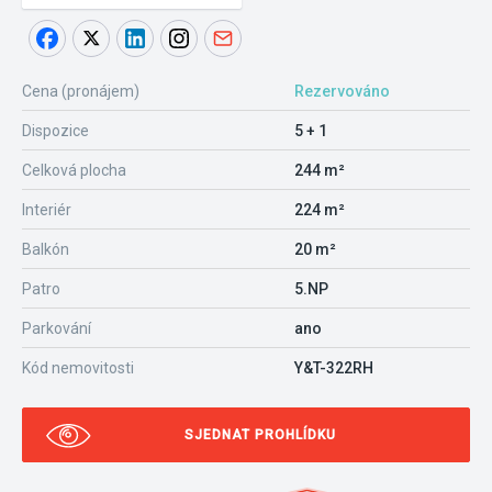
Cena (pronájem)
Rezervováno
Dispozice
5 + 1
Celková plocha
244 m²
Interiér
224 m²
Balkón
20 m²
Patro
5.NP
Parkování
ano
Kód nemovitosti
Y&T-322RH
SJEDNAT PROHLÍDKU