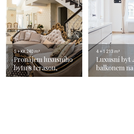
5 + KK
240 m²
4 + 1
213 m²
Pronájem luxusního
Luxusní byt 
bytu s terasou,
balkonem na
Praha 1 - Pařížská -
pronájem, 21
240m 1
Praha 1