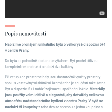
Popis nemovitosti
Nabízíme pronájem unikátního bytu o velkorysé dispozici 5+1
v centru Prahy.
Do bytu se pohodlně dostanete výtahem. Byt prošel citlivou
kompletní rekonstrukcí a nabízí dva balkóny.
Při vstupu do prostorné haly jsou dostatečně využity prostory
spolu s vestavěnými skříněmi. Kromě toho je součástí také šatna.
Byt o dispozici 5+1 nabízí zajímavé uspořádání ložnic.
Materiály
jsou použity velmi citlivě a elegantně, aby dotvářely celkovou
atmosféru nadstandartního bydlení v centru Prahy. V bytě se
nachází tři koupelny
z toho dva se sprchou a jedna koupelna s