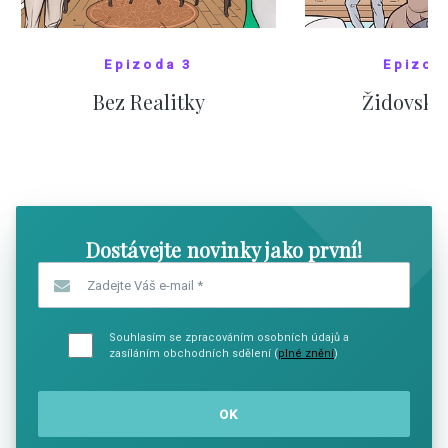
Epizoda 3
Epizod
Bez Realitky
Židovské
SHOW COMICS
SHOW CO
Dostávejte novinky jako první!
Zadejte Váš e-mail
*
Souhlasím se zpracováním osobních údajů a
zasíláním obchodních sdělení (
plné znění
)