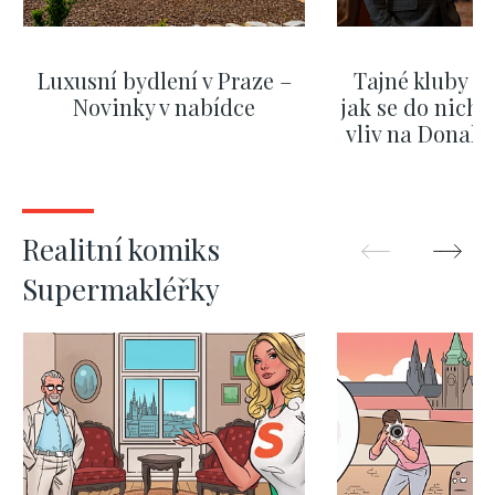
Luxusní bydlení v Praze –
Tajné kluby m
Novinky v nabídce
jak se do nich d
vliv na Donald
nejas
ZOBRAZIT DALŠÍ
ZOBRAZIT
Realitní komiks
Supermakléřky