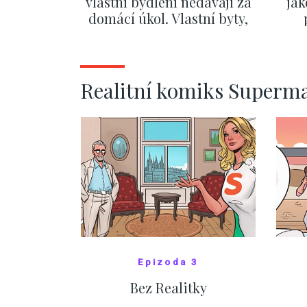
vlastní bydlení nedávají za
jak
domácí úkol. Vlastní byty,
kde bydlí někdo jiný
č
ZOBRAZIT DALŠÍ
Realitní komiks Superm
Epizoda 3
Bez Realitky