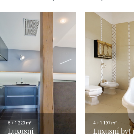
5 + 1
220 m²
4 + 1
197 m²
Luxusní
Luxusní byt 