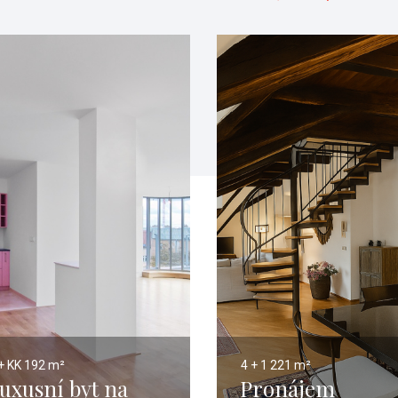
+ KK
192 m²
4 + 1
221 m²
uxusní byt na
Pronájem