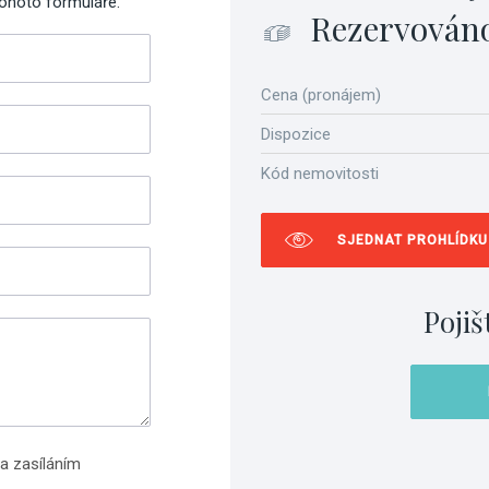
tohoto formuláře.
Rezervován
Cena (pronájem)
Dispozice
Kód nemovitosti
SJEDNAT PROHLÍDKU
Pojiš
a zasíláním