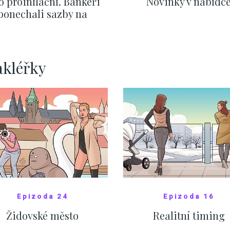
o proinflační. Bankéři
Novinky v nabídc
ponechali sazby na
ervnových hodnotách
ZOBRAZIT DALŠÍ
ZOBRAZIT DALŠÍ
akléřky
Epizoda 24
Epizoda 16
Židovské město
Realitní timing