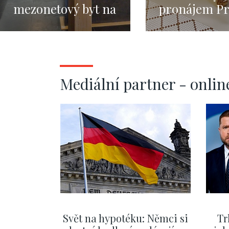
mezonetový byt na
pronájem Pr
pronájem v
- Staré Měst
Pařížské ulici-
197m
220m2
Mediální partner - onlin
Svět na hypotéku: Němci si
Tr