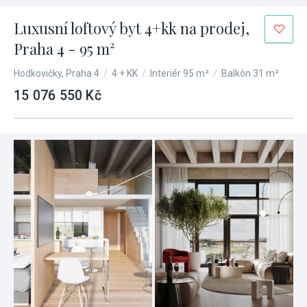
Luxusní loftový byt 4+kk na prodej,
Praha 4 - 95 m²
Hodkovičky, Praha 4
/
4 + KK
/
Interiér 95 m²
/
Balkón 31 m²
15 076 550 Kč