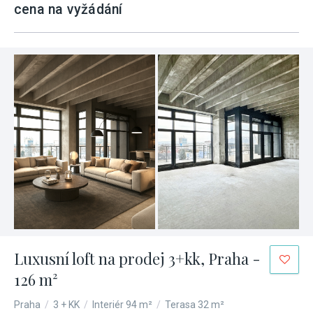
cena na vyžádání
Luxusní loft na prodej 3+kk, Praha -
126 m²
Praha
/
3 + KK
/
Interiér 94 m²
/
Terasa 32 m²