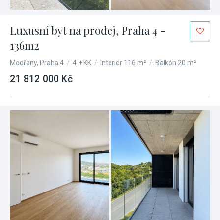
Luxusní byt na prodej, Praha 4 -
136m2
Modřany, Praha 4
/
4 + KK
/
Interiér 116 m²
/
Balkón 20 m²
21 812 000 Kč