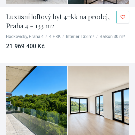
Luxusní loftový byt 4+kk na prodej,
Praha 4 - 133 m2
Hodkovičky, Praha 4
/
4 + KK
/
Interiér 133 m²
/
Balkón 30 m²
21 969 400 Kč