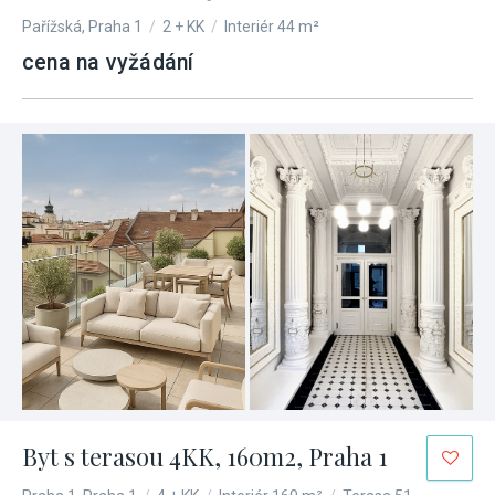
Pařížská, Praha 1
/
2 + KK
/
Interiér 44 m²
cena na vyžádání
Byt s terasou 4KK, 160m2, Praha 1