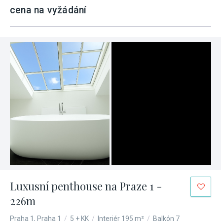
cena na vyžádání
Luxusní penthouse na Praze 1 -
226m
Praha 1, Praha 1
/
5 + KK
/
Interiér 195 m²
/
Balkón 7