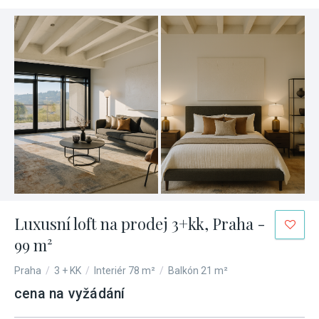
Luxusní loft na prodej 3+kk, Praha -
99 m²
Praha
/
3 + KK
/
Interiér 78 m²
/
Balkón 21 m²
cena na vyžádání