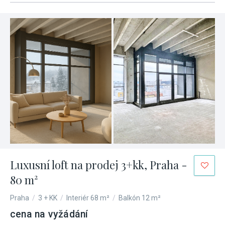
Luxusní loft na prodej 3+kk, Praha -
80 m²
Praha
/
3 + KK
/
Interiér 68 m²
/
Balkón 12 m²
cena na vyžádání