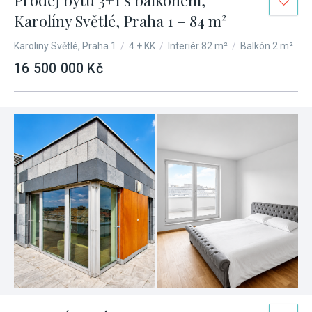
Prodej bytu 3+1 s balkónem,
Karolíny Světlé, Praha 1 – 84 m²
Karoliny Světlé, Praha 1
/
4 + KK
/
Interiér 82 m²
/
Balkón 2 m²
16 500 000 Kč