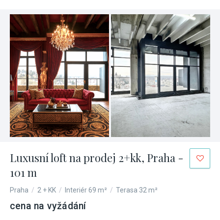
Luxusní loft na prodej 2+kk, Praha -
101 m
Praha
/
2 + KK
/
Interiér 69 m²
/
Terasa 32 m²
cena na vyžádání