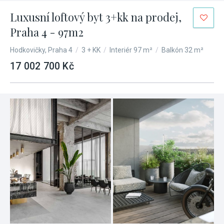
Luxusní loftový byt 3+kk na prodej,
Praha 4 - 97m2
Hodkovičky, Praha 4
/
3 + KK
/
Interiér 97 m²
/
Balkón 32 m²
17 002 700 Kč