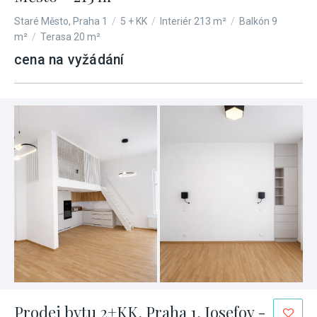
Staré Město, Praha 1
/
5 + KK
/
Interiér 213 m²
/
Balkón 9
m²
/
Terasa 20 m²
cena na vyžádání
Prodej bytu 2+KK, Praha 1, Josefov -