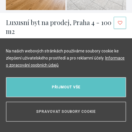
Luxusní byt na prodej, Praha 4 - 100
m2
Modřany, Praha 4
/
2 + KK
/
Interiér 58 m²
/
Zahrada 42 m²
11 490 000 Kč
Na našich webových stránkách používáme soubory cookie ke
zlepšení uživatelského prostředí a pro reklamní účely.
Informace
o zpracování osobních údajů
PŘIJMOUT VŠE
SPRAVOVAT SOUBORY COOKIE
POTŘEBUJETE PORADIT?