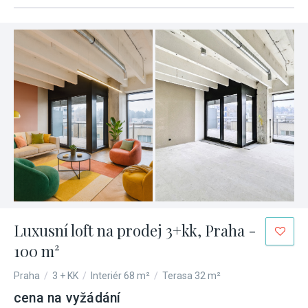
Luxusní loft na prodej 3+kk, Praha -
100 m²
Praha
/
3 + KK
/
Interiér 68 m²
/
Terasa 32 m²
cena na vyžádání