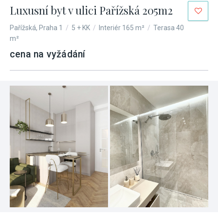
Luxusní byt v ulici Pařížská 205m2
Pařížská, Praha 1
/
5 + KK
/
Interiér 165 m²
/
Terasa 40
m²
cena na vyžádání