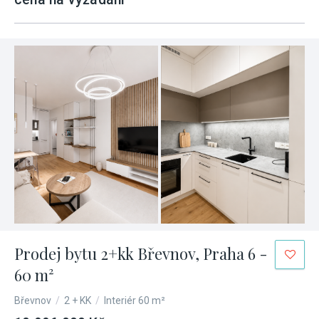
Prodej bytu 2+kk Břevnov, Praha 6 -
60 m²
Břevnov
/
2 + KK
/
Interiér 60 m²