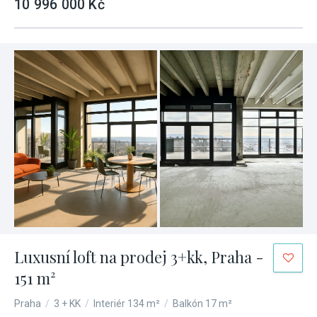
10 996 000 Kč
Luxusní loft na prodej 3+kk, Praha -
151 m²
Praha
/
3 + KK
/
Interiér 134 m²
/
Balkón 17 m²