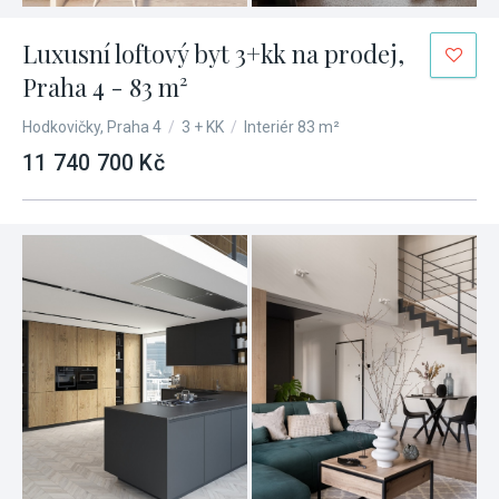
Luxusní loftový byt 3+kk na prodej,
Praha 4 - 83 m²
Hodkovičky, Praha 4
/
3 + KK
/
Interiér 83 m²
11 740 700 Kč