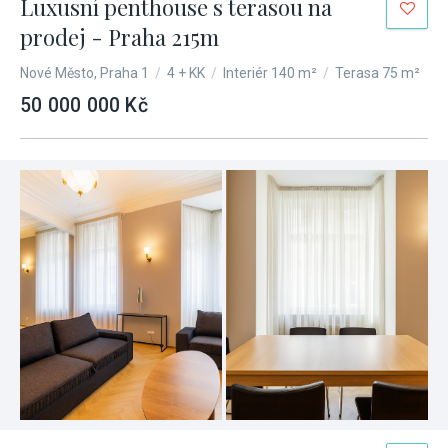
Luxusní penthouse s terasou na
prodej - Praha 215m
Nové Město, Praha 1
/
4 + KK
/
Interiér 140 m²
/
Terasa 75 m²
50 000 000 Kč