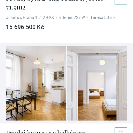
71,9m2
Josefov, Praha 1
/
2 + KK
/
Interiér 72 m²
/
Terasa 50 m²
15 696 500 Kč