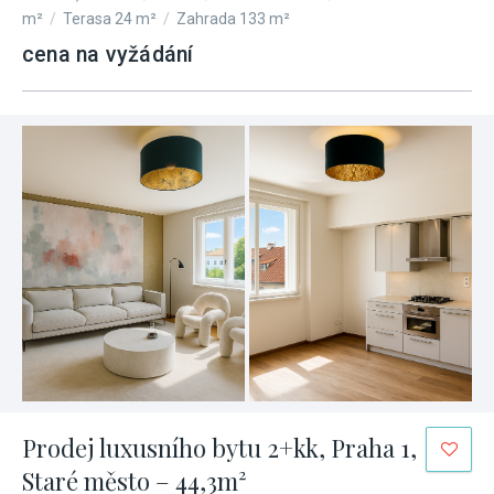
m²
/
Terasa 24 m²
/
Zahrada 133 m²
cena na vyžádání
Prodej luxusního bytu 2+kk, Praha 1,
Staré město – 44,3m²