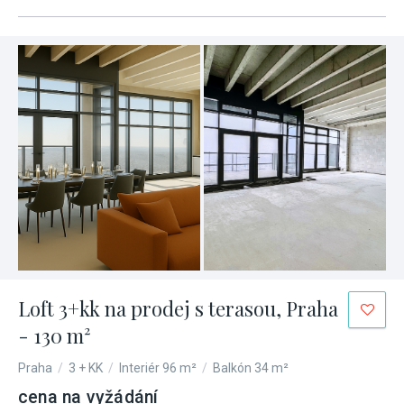
Loft 3+kk na prodej s terasou, Praha
- 130 m²
Praha
/
3 + KK
/
Interiér 96 m²
/
Balkón 34 m²
cena na vyžádání