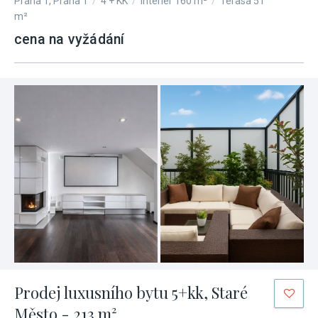
Praha 1, Praha 1
/
4 + KK
/
Interiér 160 m²
/
Terasa 51
m²
cena na vyžádání
Prodej luxusního bytu 5+kk, Staré
Město - 213 m²