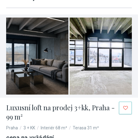
Luxusní loft na prodej 3+kk, Praha -
99 m²
Praha
/
3 + KK
/
Interiér 68 m²
/
Terasa 31 m²
cena na vyžádání