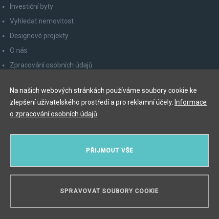
Investiční byty
Vyhledat nemovitost
Designové projekty
O nás
Zpracování osobních údajů
Poučení spotřebitele
Na našich webových stránkách používáme soubory cookie ke
Odhlášení z newsletteru
zlepšení uživatelského prostředí a pro reklamní účely.
Informace
Kontakty
o zpracování osobních údajů
Y&T Luxury Property Prague Czech Republic s.r.o.
PŘIJMOUT VŠE
Elišky Krásnohorské 123/10, 110 00 Praha 1
Myslíková 245/3, 110 00 Praha 1
IČ: 29055113
SPRAVOVAT SOUBORY COOKIE
POTŘEBUJETE PORADIT?
Copyright © 2026, Y&T Luxury Property.