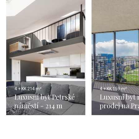
4 + KK
214 m²
4 + KK
159 m²
Luxusní byt Petrské
Luxusní byt 
náměstí - 214 m
prodej na Pr
159m