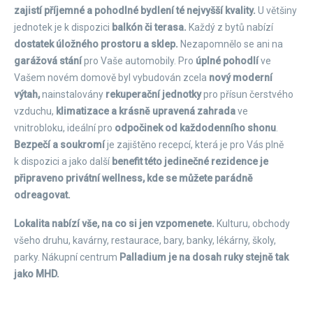
zajistí příjemné a pohodlné bydlení té nejvyšší kvality.
U většiny
jednotek je k dispozici
balkón či terasa.
Každý z bytů nabízí
dostatek úložného prostoru a sklep.
Nezapomnělo se ani na
garážová stání
pro Vaše automobily. Pro
úplné pohodlí
ve
Vašem novém domově byl vybudován zcela
nový moderní
výtah,
nainstalovány
rekuperační jednotky
pro přísun čerstvého
vzduchu,
klimatizace a krásně upravená zahrada
ve
vnitrobloku, ideální pro
odpočinek od každodenního shonu
.
Bezpečí a soukromí
je zajištěno recepcí, která je pro Vás plně
k dispozici a jako další
benefit této jedinečné rezidence je
připraveno privátní wellness, kde se můžete parádně
odreagovat.
Lokalita nabízí vše, na co si jen vzpomenete.
Kulturu, obchody
všeho druhu, kavárny, restaurace, bary, banky, lékárny, školy,
parky. Nákupní centrum
Palladium je na dosah ruky stejně tak
jako MHD.