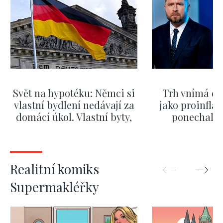
Svět na hypotéku: Němci si
Trh vnímá dě
vlastní bydlení nedávají za
jako proinflač
domácí úkol. Vlastní byty,
ponechali 
kde bydlí někdo jiný
červnových 
ZOBRAZIT DALŠÍ
ZOBRAZIT
Realitní komiks
Supermakléřky