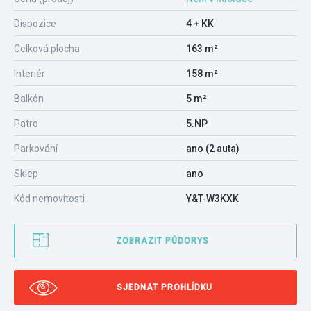
Dispozice
4 + KK
Celková plocha
163 m²
Interiér
158 m²
Balkón
5 m²
Patro
5.NP
Parkování
ano (2 auta)
Sklep
ano
Kód nemovitosti
Y&T-W3KXK
ZOBRAZIT PŮDORYS
SJEDNAT PROHLÍDKU