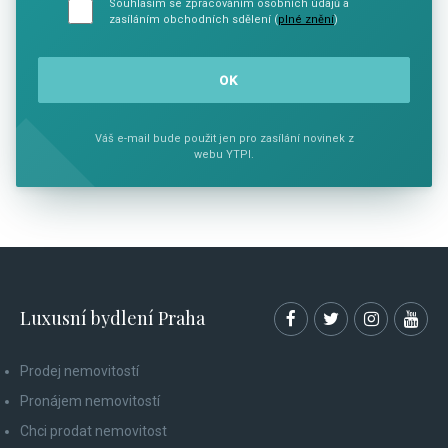
Souhlasím se zpracováním osobních údajů a
zasíláním obchodních sdělení (
plné znění
)
Váš e-mail bude použit jen pro zasílání novinek z
webu YTPI.
Luxusní bydlení Praha
Prodej nemovitostí
Pronájem nemovitostí
Chci prodat nemovitost