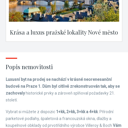
Krása a luxus pražské lokality Nové město
Popis nemovitosti
Luxusní byt na prodej se nachází v krásné neorenesanční
budově na Praze 1. Dům byl citlivě zrekonstruován tak, aby se
zachovaly
historické prvky a zároveň splňoval požadavky 21.
století.
Vybrat si můžete z dispozic
1+kk, 2+kk, 3+kk a 4+kk
. Přírodní
parketové podlahy, špaletová a francouzská okna, dlažby a
koupelnové obklady od prvotřídního výrobce Villeroy & Boch
Vám