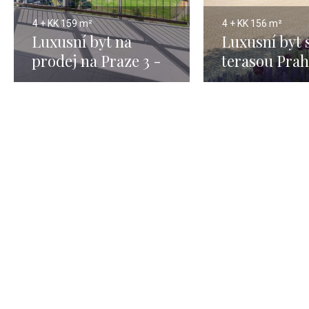
4 + KK
159 m²
4 + KK
156 m²
Luxusní byt na
Luxusní byt 
prodej na Praze 3 -
terasou Prah
159m
156m