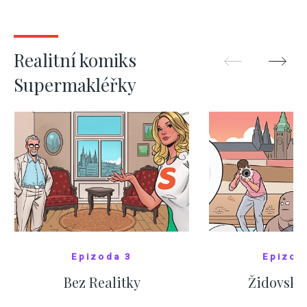
kde bydlí někdo jiný
červnových 
ZOBRAZIT DALŠÍ
ZOBRAZIT
Realitní komiks
Supermakléřky
Epizoda 3
Epizod
Bez Realitky
Židovské