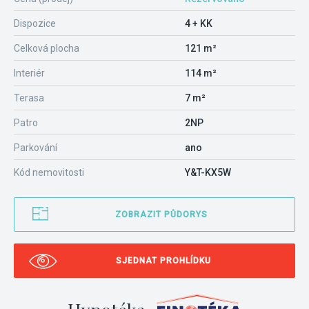
Dispozice
4 + KK
Celková plocha
121 m²
Interiér
114 m²
Terasa
7 m²
Patro
2NP
Parkování
ano
Kód nemovitosti
Y&T-KX5W
ZOBRAZIT PŮDORYS
SJEDNAT PROHLÍDKU