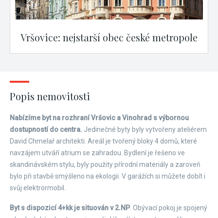
Vršovice: nejstarší obec české metropole
Popis nemovitosti
Nabízíme byt na rozhraní Vršovic a Vinohrad s výbornou
dostupností do centra.
Jedinečné byty byly vytvořeny ateliérem
David Chmelař architekti. Areál je tvořený bloky 4 domů, které
navzájem utváří atrium se zahradou. Bydlení je řešeno ve
skandinávském stylu, byly použity přírodní materiály a zaroveň
bylo při stavbě smýšleno na ekologii. V garážích si můžete dobít i
svůj elektrormobil.
Byt s dispozicí 4+kk je situován v 2.NP
. Obývací pokoj je spojený