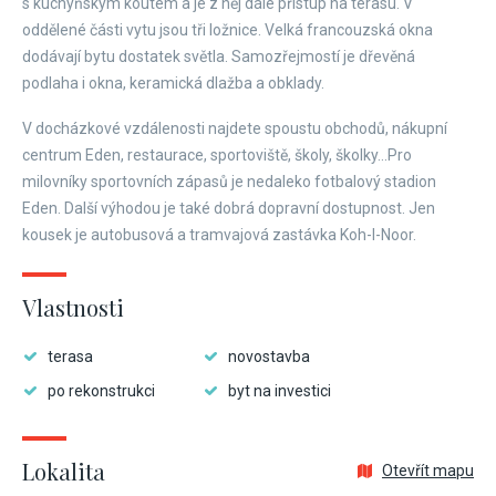
s kuchyňským koutem a je z něj dále přístup na terasu. V
oddělené části vytu jsou tři ložnice. Velká francouzská okna
dodávají bytu dostatek světla. Samozřejmostí je dřevěná
podlaha i okna, keramická dlažba a obklady.
V docházkové vzdálenosti najdete spoustu obchodů, nákupní
centrum Eden, restaurace, sportoviště, školy, školky...Pro
milovníky sportovních zápasů je nedaleko fotbalový stadion
Eden. Další výhodou je také dobrá dopravní dostupnost. Jen
kousek je autobusová a tramvajová zastávka Koh-I-Noor.
Vlastnosti
terasa
novostavba
po rekonstrukci
byt na investici
Lokalita
Otevřít mapu