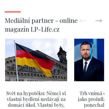
Mediální partner - online
magazín LP-Life.cz
Svět na hypotéku: Němci si
Trh vnímá dě
vlastní bydlení nedávají za
jako proinflač
domácí úkol. Vlastní byty,
ponechali 