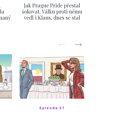
,
Jak Prague Pride přestal
Beru s
la
šokovat. Válku proti němu
svatbě, 
ínaný
vedl i Klaus, dnes se stal
natož al
ku
běžným pražským
pozor 
festivalem
ZOBRAZIT DALŠÍ
Z
Epizoda 27