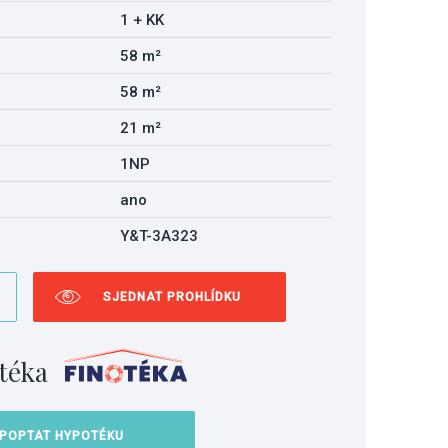
1 + KK
58 m²
58 m²
21 m²
1NP
ano
Y&T-3A323
SJEDNAT PROHLÍDKU
téka
POPTAT HYPOTÉKU