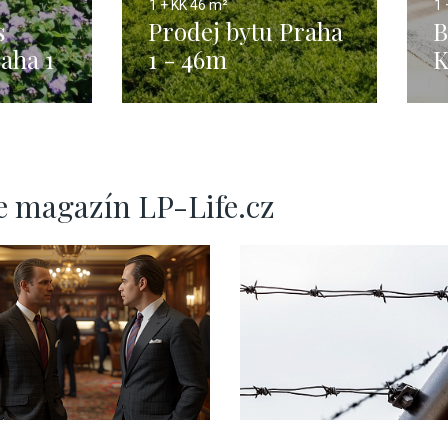
1 + KK
46 m²
1 
s
Prodej bytu Praha
B
aha 1
1 - 46m
K
e magazín LP-Life.cz