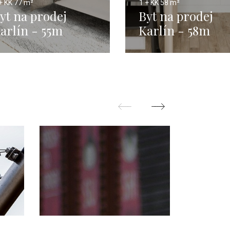
+ KK
77 m²
1 + KK
58 m²
yt na prodej
Byt na prodej
arlín - 55m
Karlín - 58m