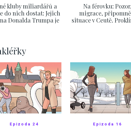
né kluby miliardářů a
Na férovku: Pozor
se do nich dostat: Jejich
migrace, připomně
v na Donalda Trumpa je
situace v Ceutě. Prokl
nejasný
migrační pakt Čes
pomáhá více než
Okamurova videa
ZOBRAZIT DALŠÍ
ZOBRAZIT DALŠÍ
akléřky
Epizoda 24
Epizoda 16