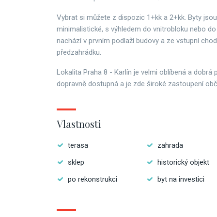
Vybrat si můžete z dispozic 1+kk a 2+kk. Byty jso
minimalistické, s výhledem do vnitrobloku nebo do 
nachází v prvním podlaží budovy a ze vstupní cho
předzahrádku.
Lokalita Praha 8 - Karlín je velmi oblíbená a dobrá 
dopravně dostupná a je zde široké zastoupení ob
Vlastnosti
terasa
zahrada
sklep
historický objekt
po rekonstrukci
byt na investici