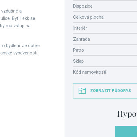
Dispozice
u vzdušné a
Celková plocha
ulice. Byt 1+kk se
dby má vstup na
Interiér
Zahrada
pro bydlení. Je dobře
Patro
čanské vybavenosti.
Sklep
Kód nemovitosti
ZOBRAZIT PŮDORYS
Hypo