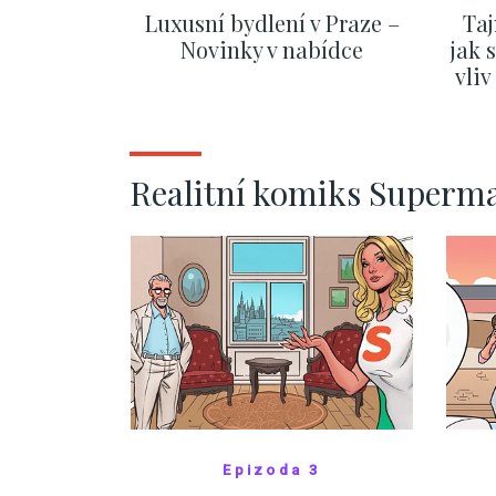
Luxusní bydlení v Praze –
Taj
Novinky v nabídce
jak 
vli
ZOBRAZIT DALŠÍ
Realitní komiks Superm
Epizoda 3