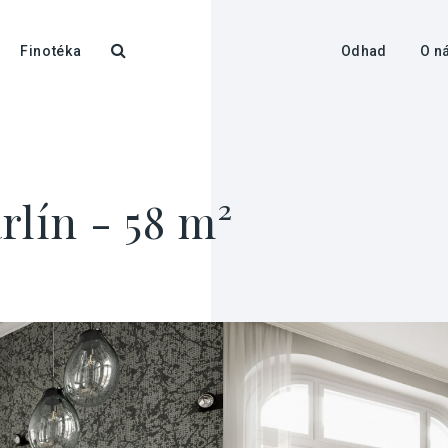
Finotéka
Odhad
O n
rlín - 58 m²