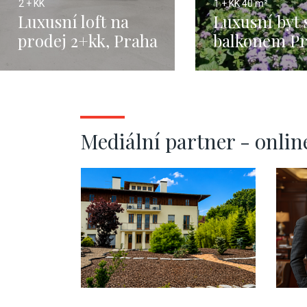
2 + KK
1 + KK
40 m²
Luxusní loft na
Luxusní byt 
prodej 2+kk, Praha
balkonem Pr
Modřany - 59 m²
- 40m
Mediální partner - onlin