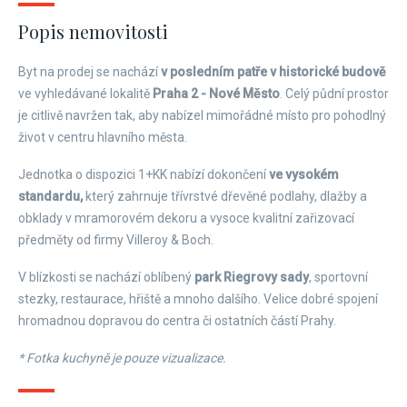
Popis nemovitosti
Byt na prodej se nachází
v posledním patře v historické budově
ve vyhledávané lokalitě
Praha 2 - Nové Město
. Celý půdní prostor
je citlivě navržen tak, aby nabízel mimořádné místo pro pohodlný
život v centru hlavního města.
Jednotka o dispozici 1+KK nabízí dokončení
ve vysokém
standardu,
který zahrnuje třívrstvé dřevěné podlahy, dlažby a
obklady v mramorovém dekoru a vysoce kvalitní zařizovací
předměty od firmy Villeroy & Boch.
V blízkosti se nachází oblíbený
park Riegrovy sady
, sportovní
stezky, restaurace, hřiště a mnoho dalšího. Velice dobré spojení
hromadnou dopravou do centra či ostatních částí Prahy.
* Fotka kuchyně je pouze vizualizace.