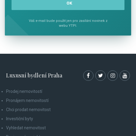
Váš e-mail bude použit jen pro zasílání novinek z
webu YTPI.
Luxusní bydlení Praha
Prodej nemovitostí
Pronájem nemovitostí
Chci prodat nemovitost
Investiční byty
Vyhledat nemovitost