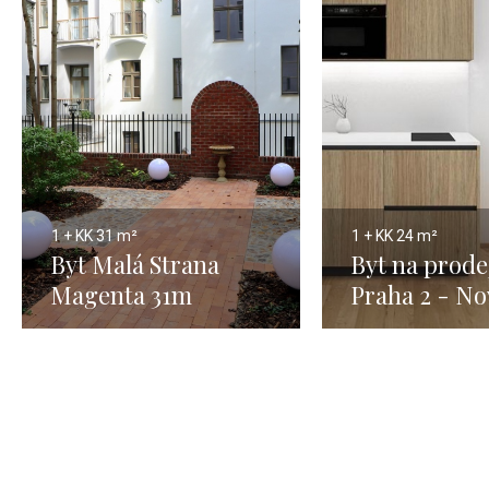
1 + KK
31 m²
1 + KK
24 m²
Byt Malá Strana
Byt na prode
Magenta 31m
Praha 2 - No
Město - 24m