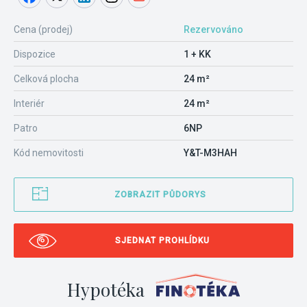
Cena (prodej)
Rezervováno
Dispozice
1 + KK
Celková plocha
24 m²
Interiér
24 m²
Patro
6NP
Kód nemovitosti
Y&T-M3HAH
ZOBRAZIT PŮDORYS
SJEDNAT PROHLÍDKU
Hypotéka