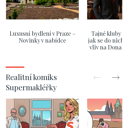
Luxusní bydlení v Praze –
Tajné kluby m
Novinky v nabídce
jak se do nich d
vliv na Donald
nejas
ZOBRAZIT DALŠÍ
ZOBRAZIT
Realitní komiks
Supermakléřky