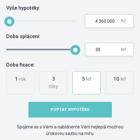
Výše hypotéky:
Kč
Doba splácení:
let
Doba fixace:
1
rok
3
5
let
10
let
roky
POPTAT HYPOTÉKU
Spojíme se s Vámi a nabídneme Vám nejlepší možnou
úrokovou sazbu na míru.