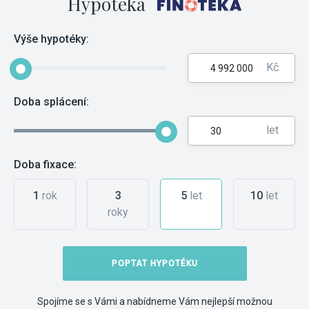
Hypotéka
Výše hypotéky:
Kč
Doba splácení:
let
Doba fixace:
1
rok
3
5
let
10
let
roky
POPTAT HYPOTÉKU
Spojíme se s Vámi a nabídneme Vám nejlepší možnou