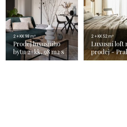
2 + KK
98 m²
2 + KK
52 m²
Prodej luxusního
Luxusní loft 
bytu 2+kk, 98 m2 s
prodej - Pra
terasou, Praha 4 -
52m
Modřany