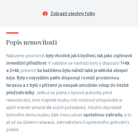
Zobrazit všechny fotky
Popis nemovitosti
Nabízíme prostorné
byty vhodné jak k bydlení, tak jako zajímavá
investiční příležitost
. V nabídce se nachází byty s dispozicí
1+kk
a 2+kk
, přičemž
ke každému bytu náleží také praktická sklepní
kóje
.
Byty v nejvyšším patře disponují rovněž prostornou
terasou a z bytů v přízemí je naopak umožněn vstup do hezké
předzahrádky
. Jelikož se jedná o bytové jednotky před
rekonstrukcí, noví majitelé budou mít možnost přizpůsobit si
jejich interiér přesně dle svých požadavků. Všichni obyvatelé
bytového domu budou dále moci užívat
společnou zahradu
, a to
ať už za účelem relaxace, zahradničení či společného grilování s
přáteli.