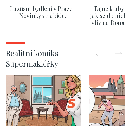
Luxusní bydlení v Praze –
Tajné kluby m
Novinky v nabídce
jak se do nich d
vliv na Donald
nejas
ZOBRAZIT DALŠÍ
ZOBRAZIT
Realitní komiks
Supermakléřky