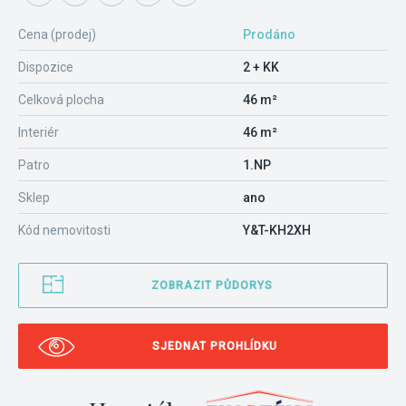
Cena (prodej)
Prodáno
Dispozice
2 + KK
Celková plocha
46 m²
Interiér
46 m²
Patro
1.NP
Sklep
ano
Kód nemovitosti
Y&T-KH2XH
ZOBRAZIT PŮDORYS
SJEDNAT PROHLÍDKU