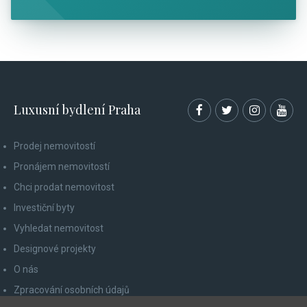
Luxusní bydlení Praha
Prodej nemovitostí
Pronájem nemovitostí
Chci prodat nemovitost
Investiční byty
Vyhledat nemovitost
Designové projekty
O nás
Zpracování osobních údajů