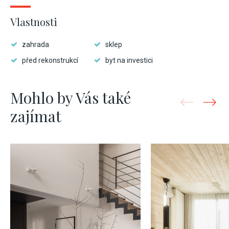
Vlastnosti
zahrada
sklep
před rekonstrukcí
byt na investici
Mohlo by Vás také
zajímat