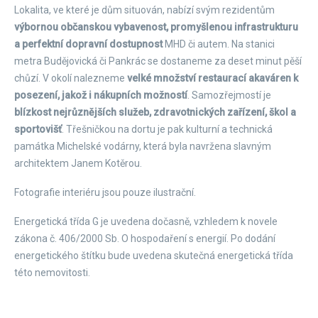
Lokalita, ve které je dům situován, nabízí svým rezidentům
výbornou občanskou vybavenost, promyšlenou infrastrukturu
a perfektní dopravní dostupnost
MHD či autem. Na stanici
metra Budějovická či Pankrác se dostaneme za deset minut pěší
chůzí. V okolí nalezneme
velké množství restaurací a
kaváren k
posezení, jakož i nákupních možností
. Samozřejmostí je
blízkost nejrůznějších služeb, zdravotnických zařízení, škol a
sportovišť
. Třešničkou na dortu je pak kulturní a technická
památka Michelské vodárny, která byla navržena slavným
architektem Janem Kotěrou.
Fotografie interiéru jsou pouze ilustrační.
Energetická třída G je uvedena dočasně, vzhledem k novele
zákona č. 406/2000 Sb. O hospodaření s energií. Po dodání
energetického štítku bude uvedena skutečná energetická třída
této nemovitosti.