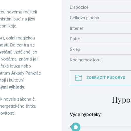
Dispozice
mu novému majiteli
Celková plocha
ístění buď na jižní
epní kóje.
Interiér
vrť, oslní magickou
Patro
ností. Do centra se
Sklep
vstání
, vzdálené jen
 vodárna, známá je i
Kód nemovitosti
ařská louka nebo
entrum Arkády Pankrác
ZOBRAZIT PŮDORYS
jí i kultovní
ými výhledy
.
Hypo
 k novele zákona č.
nergetického štítku
vitosti.
Výše hypotéky: