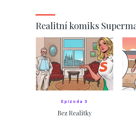
kde bydlí někdo jiný
č
ZOBRAZIT DALŠÍ
Realitní komiks Superm
Epizoda 3
Bez Realitky
SHOW COMICS