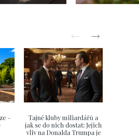
ze –
Tajné kluby miliardářů a
Na f
e
jak se do nich dostat: Jejich
migra
vliv na Donalda Trumpa je
situace 