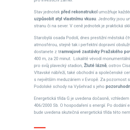
pro investiční záměr.
Stav jednotek
před rekonstrukcí
umožňuje každé
uzpůsobit styl vlastnímu vkusu
. Jednotky jsou um
stranu či na sever. V ceně jednotek je praktická skl
Starobylá osada Podolí, dnes prestižní městská čt
atmosférou, stejně tak i perfektní dopravní obsluž
dostanete z t
ramvajové zastávky Pražského po
400 m, za 20 minut. Lokalitě vévodí monumentální
pro svůj plavecký stadion,
Žluté lázně
, ostrov Cís
Vltavské nábřeží, také obchodní a společenské c
s největším meduzáriem v Evropě. Za pozornost sto
Podolské schody na Vyšehrad s jeho
pozoruhodn
Energetická třída G je uvedena dočasně, vzhledem
406/2000 Sb. O hospodaření s energií. Po dodání e
bude uvedena skutečná energetická třída této nemo