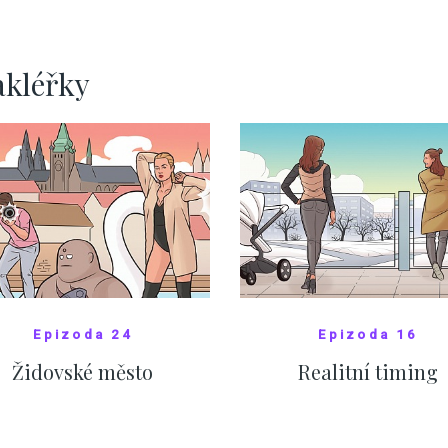
ervnových hodnotách
ZOBRAZIT DALŠÍ
ZOBRAZIT DALŠÍ
akléřky
Epizoda 24
Epizoda 16
Židovské město
Realitní timing
SHOW COMICS
SHOW COMICS