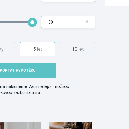
let
ky
5
let
10
let
POPTAT HYPOTÉKU
i a nabídneme Vám nejlepší možnou
okovou sazbu na míru.