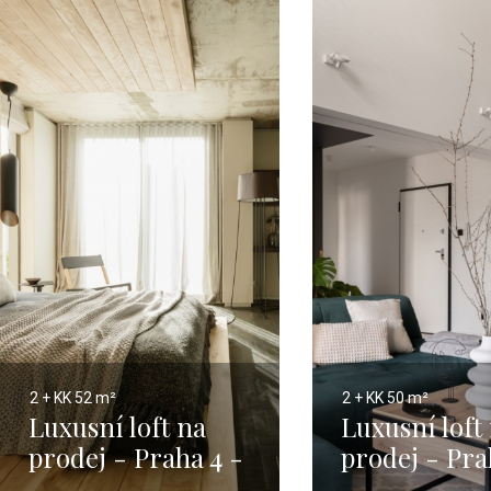
2 + KK
52 m²
2 + KK
50 m²
Luxusní loft na
Luxusní loft
prodej - Praha 4 -
prodej - Pra
52m
50m