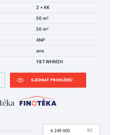
2 + KK
50 m²
50 m²
4NP
ano
Y&T-WHM2H
SJEDNAT PROHLÍDKU
téka
Kč