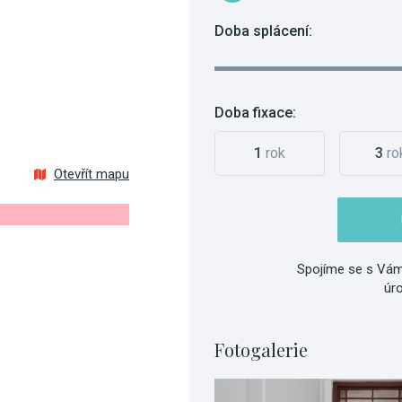
Doba splácení:
Doba fixace:
1
rok
3
ro
Otevřít mapu
Spojíme se s Vám
úr
Fotogalerie