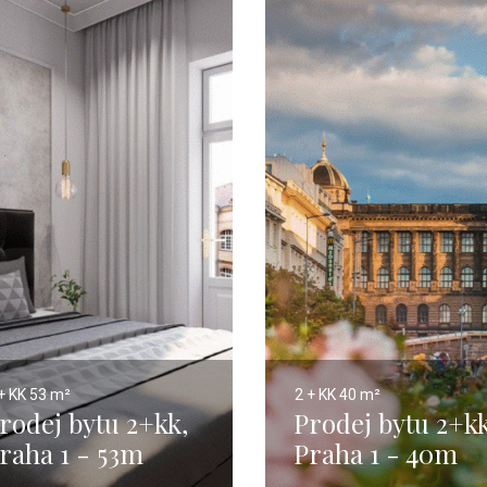
+ KK
53 m²
2 + KK
40 m²
rodej bytu 2+kk,
Prodej bytu 2+kk
raha 1 - 53m
Praha 1 - 40m