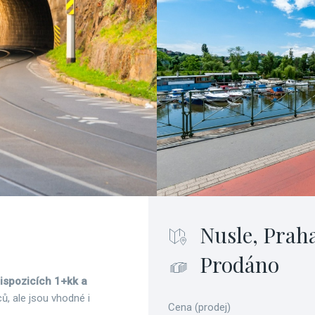
Nusle, Prah
Prodáno
dispozicích 1+kk a
ců, ale jsou vhodné i
Cena (prodej)