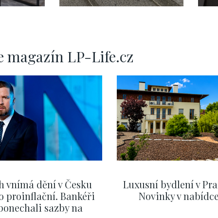
e magazín LP-Life.cz
h vnímá dění v Česku
Luxusní bydlení v Pra
o proinflační. Bankéři
Novinky v nabídc
ponechali sazby na