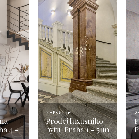
2 + KK
51 m²
2 
 na
Prodej luxusního
P
ha 4 -
bytu, Praha 1 - 51m
P