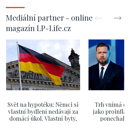
Mediální partner - online
magazín LP-Life.cz
Svět na hypotéku: Němci si
Trh vnímá dě
vlastní bydlení nedávají za
jako proinflač
domácí úkol. Vlastní byty,
ponechali 
kde bydlí někdo jiný
červnových 