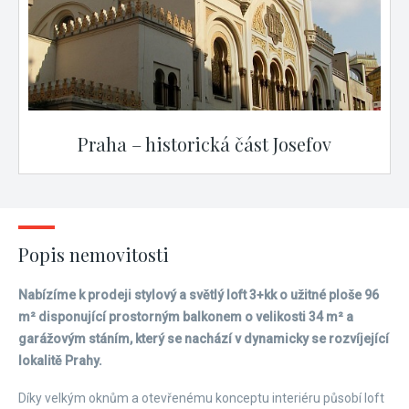
Praha – historická část Josefov
Popis nemovitosti
Nabízíme k prodeji stylový a světlý loft 3+kk o užitné ploše 96
m² disponující prostorným balkonem o velikosti 34 m² a
garážovým stáním, který se nachází v dynamicky se rozvíjející
lokalitě Prahy.
Díky velkým oknům a otevřenému konceptu interiéru působí loft