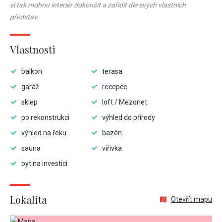
si tak mohou interiér dokončit a zařídit dle svých vlastních
představ.
Vlastnosti
balkon
terasa
garáž
recepce
sklep
loft / Mezonet
po rekonstrukci
výhled do přírody
výhled na řeku
bazén
sauna
vířivka
byt na investici
Lokalita
Otevřít mapu