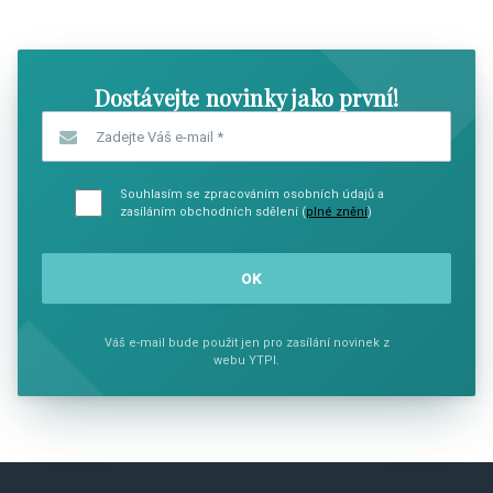
SHOW COMICS
SHOW CO
Dostávejte novinky jako první!
Zadejte Váš e-mail
*
Souhlasím se zpracováním osobních údajů a
zasíláním obchodních sdělení (
plné znění
)
Váš e-mail bude použit jen pro zasílání novinek z
webu YTPI.