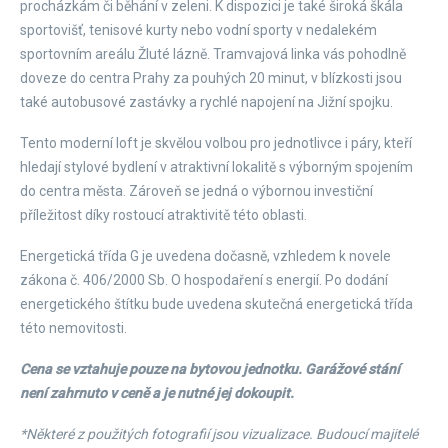
procházkám či běhání v zeleni. K dispozici je také široká škála
sportovišť, tenisové kurty nebo vodní sporty v nedalekém
sportovním areálu Žluté lázně. Tramvajová linka vás pohodlně
doveze do centra Prahy za pouhých 20 minut, v blízkosti jsou
také autobusové zastávky a rychlé napojení na Jižní spojku.
Tento moderní loft je skvělou volbou pro jednotlivce i páry, kteří
hledají stylové bydlení v atraktivní lokalitě s výborným spojením
do centra města. Zároveň se jedná o výbornou investiční
příležitost díky rostoucí atraktivitě této oblasti.
Energetická třída G je uvedena dočasně, vzhledem k novele
zákona č. 406/2000 Sb. O hospodaření s energií. Po dodání
energetického štítku bude uvedena skutečná energetická třída
této nemovitosti.
Cena se vztahuje pouze na bytovou jednotku. Garážové stání
není zahrnuto v ceně a je nutné jej dokoupit.
*Některé z použitých fotografií jsou vizualizace. Budoucí majitelé