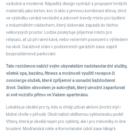
vzdušně a moderně. Nápaditý design vychází z propojení tvrdých
materiálů jako beton, kov či sklo s jemnou kombinací dřeva, čímž
ve výsledku vzniká nevšední a zároveň trendy místo pro bydlení
s industriálním nádechem, který dokonale zapadá do těchto
velkorysých prostor. Lodžie poskytuje příjemné místo pro
relaxaci, ať už při ranní kávě, nebo večerním posezení s výhledem
na okolí. Garážové stání v podzemních garážích zase zajistí
bezproblémové parkování.
Tato rezidence nabízí svým obyvatelům nadstandardní služby,
včetně spa, bazénu, fitness a možnosti využití recepce či
concierge služeb, které zpříjemní a usnadní každodenní
život. Dalším skvostem je autovýtah, který umožní zaparkovat
si své vozidlo přímo ve Vašem apartmánu.
Lokalita je ideální pro ty, kdo si chtějí užívat aktivní životní styl i
klidné chvíle v přírodě. Okolí nabízí oblíbenou cyklostezku podél
Vltavy, která je skvělá nejen pro cyklisty, ale i pro milovníky in-line
bruslení. Modřanská rokle a Komořanské údolí zase lákají k