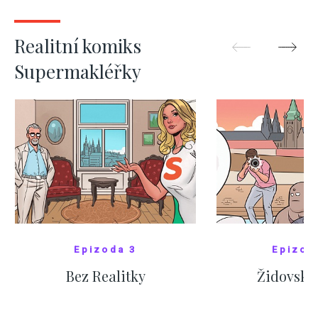
ZOBRAZIT DALŠÍ
ZOBRAZIT
Realitní komiks
Supermakléřky
Epizoda 3
Epizod
Bez Realitky
Židovské