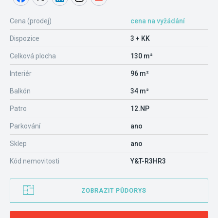
Cena (prodej)
cena na vyžádání
Dispozice
3 + KK
Celková plocha
130 m²
Interiér
96 m²
Balkón
34 m²
Patro
12.NP
Parkování
ano
Sklep
ano
Kód nemovitosti
Y&T-R3HR3
ZOBRAZIT PŮDORYS