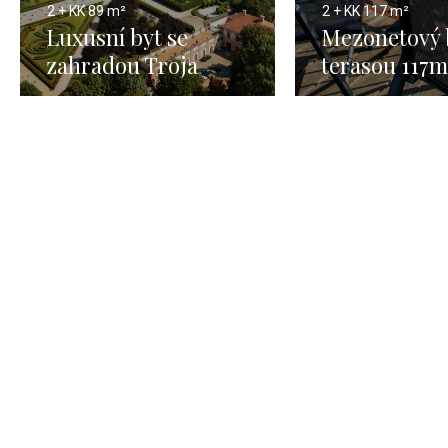
2 + KK
89 m²
2 + KK
117 m²
Luxusní byt se
Mezonetový 
zahradou Troja
terasou 117m