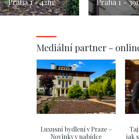
Praha 1 - 42m
Praha 1 - 3
Mediální partner - onlin
Luxusní bydlení v Praze –
Taj
Novinky v nabídce
jak 