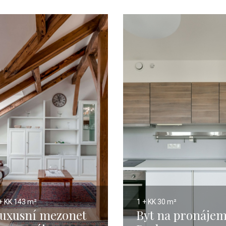
+ KK
143 m²
1 + KK
30 m²
uxusní mezonet
Byt na pronájem