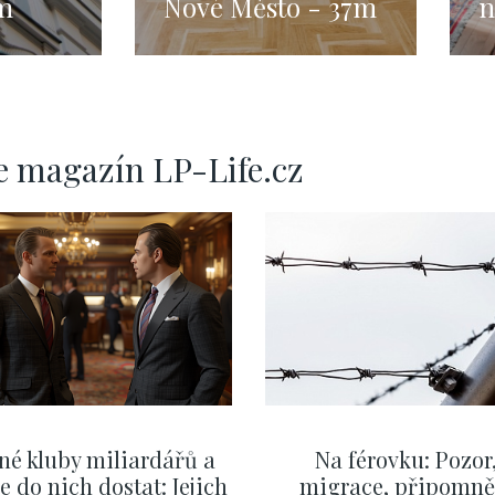
9m
Nové Město - 37m
n
P
č
e magazín LP-Life.cz
né kluby miliardářů a
Na férovku: Pozor
se do nich dostat: Jejich
migrace, připomně