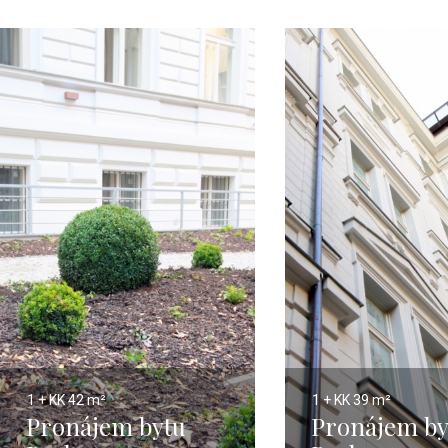
1 + KK
42 m²
1 + KK
39 m²
Pronájem bytu
Pronájem by