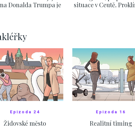
v na Donalda Trumpa je
situace v Ceutě. Prokl
nejasný
migrační pakt Čes
pomáhá více než
Okamurova videa
ZOBRAZIT DALŠÍ
ZOBRAZIT DALŠÍ
akléřky
Epizoda 24
Epizoda 16
Židovské město
Realitní timing