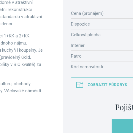
omě v atraktivní
tní rekonstrukcí
Cena (pronájem)
 standardu v atraktivní
zidenci.
Dispozice
Celková plocha
ci 1+KK a 2+KK.
jednoho nájmu.
Interiér
 kuchyň i koupelny. Je
Patro
pravidelný úklid,
ňky v BIO kvalitě) za
Kód nemovitosti
kulturu, obchody
ZOBRAZIT PŮDORYS
rky. Václavské náměstí
Pojiš