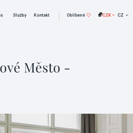
CZK
CZ
ás
Služby
Kontakt
Oblíbené
Nové Město -