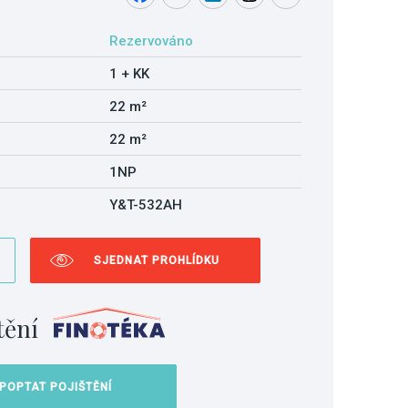
Rezervováno
1 + KK
22 m²
22 m²
1NP
Y&T-532AH
SJEDNAT PROHLÍDKU
tění
POPTAT POJIŠTĚNÍ