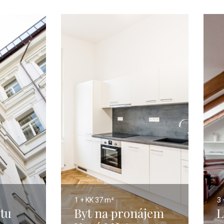
1 + KK
37 m²
3 
tu
Byt na pronájem
L