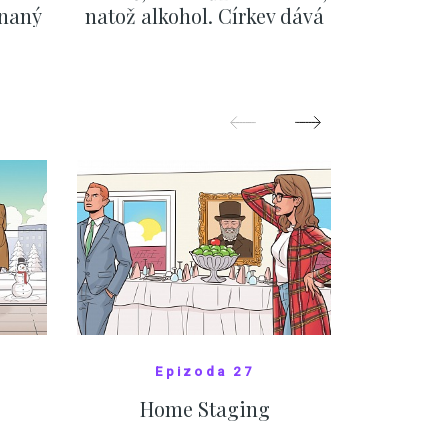
ínaný
natož alkohol. Církev dává
úspěc
ku
pozor i na první rande
internet
ZOBRAZIT DALŠÍ
Z
Epizoda 27
Home Staging
10