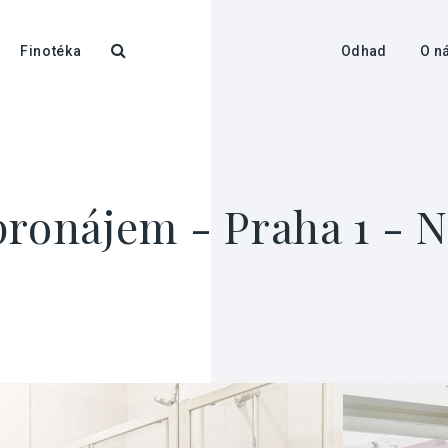
Finotéka
Odhad
O n
pronájem - Praha 1 - 