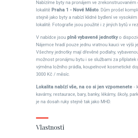
Nabízíme byty na pronájem ve zrekonstruovaném d
lokalitě
Praha 1 - Nové Město
. Dům prošel komple
stejně jako byty a nabízí klidné bydlení ve vysokém
lokalitě. Fotografie jsou použité i z jiných bytů v re
V nabídce jsou
plně vybavené jednotky
o dispozi
Nájemce hradí pouze jednu vratnou kauci ve výši 
Všechny jednotky mají dřevěné podlahy, vybavenou
možnost pronájmu bytu i se službami za příplatek (
výměna ložního prádla, koupelnové kosmetické dopl
3000 Kč / měsíc.
Lokalita nabízí vše, na co si jen vzpomenete
- 
kavárny, restaurace, bary, banky, lékárny, školy, pa
je na dosah ruky stejně tak jako MHD.
Vlastnosti