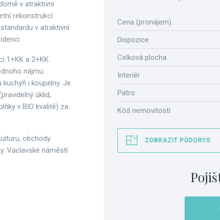
omě v atraktivní
tní rekonstrukcí
Cena (pronájem)
 standardu v atraktivní
zidenci.
Dispozice
Celková plocha
ci 1+KK a 2+KK.
jednoho nájmu.
Interiér
 kuchyň i koupelny. Je
Patro
pravidelný úklid,
ňky v BIO kvalitě) za
Kód nemovitosti
kulturu, obchody
ZOBRAZIT PŮDORYS
rky. Václavské náměstí
Pojiš