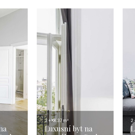
2 + KK
37 m²
2 
na
Luxusní byt na
L