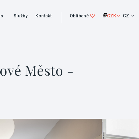
CZK
CZ
ás
Služby
Kontakt
Oblíbené
Nové Město -