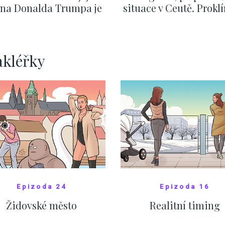
v na Donalda Trumpa je
situace v Ceutě. Prokl
nejasný
migrační pakt Čes
pomáhá více než
Okamurova videa
ZOBRAZIT DALŠÍ
ZOBRAZIT DALŠÍ
akléřky
Epizoda 24
Epizoda 16
Židovské město
Realitní timing