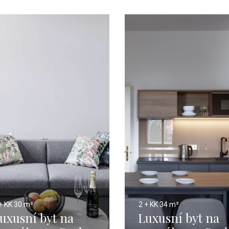
+ KK
30 m²
2 + KK
34 m²
uxusní byt na
Luxusní byt na