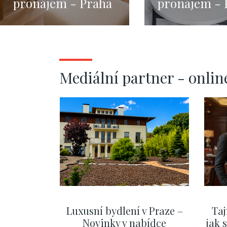
pronájem - Praha
pronájem - 
1 - Josefov - 47m
1 - Nové Měs
34m
Mediální partner - onlin
Luxusní bydlení v Praze –
Taj
Novinky v nabídce
jak 