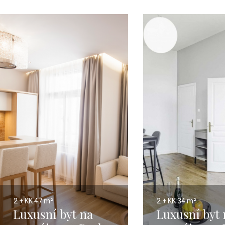
2 + KK
47 m²
2 + KK
34 m²
Luxusní byt na
Luxusní byt 