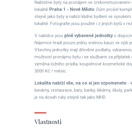
Nabízíme byty na pronájem ve zrekonstruovaném d
lokalitě
Praha 1 - Nové Město
. Dům prošel komple
stejně jako byty a nabízí klidné bydlení ve vysokém
lokalitě. Fotografie jsou použité i z jiných bytů v re
V nabídce jsou
plně vybavené jednotky
o dispozi
Nájemce hradí pouze jednu vratnou kauci ve výši 
Všechny jednotky mají dřevěné podlahy, vybavenou
možnost pronájmu bytu i se službami za příplatek (
výměna ložního prádla, koupelnové kosmetické dopl
3000 Kč / měsíc.
Lokalita nabízí vše, na co si jen vzpomenete
- 
kavárny, restaurace, bary, banky, lékárny, školy, pa
je na dosah ruky stejně tak jako MHD.
Vlastnosti