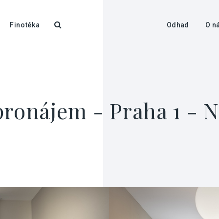
Finotéka
Odhad
O n
pronájem - Praha 1 - 