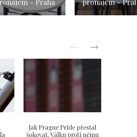
ronájem - Praha
pronájem - Pra
 - Nové Město -
1 - Nové Město -
30m
34m
,
Jak Prague Pride přestal
Beru s
la
šokovat. Válku proti němu
svatbě, 