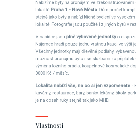
Nabízíme byty na pronájem ve zrekonstruovaném d
lokalitě
Praha 1 - Nové Město
. Dům prošel komple
stejně jako byty a nabízí klidné bydlení ve vysokém
lokalitě. Fotografie jsou použité i z jiných bytů v re
V nabídce jsou
plně vybavené jednotky
o dispozi
Nájemce hradí pouze jednu vratnou kauci ve výši 
Všechny jednotky mají dřevěné podlahy, vybavenou
možnost pronájmu bytu i se službami za příplatek (
výměna ložního prádla, koupelnové kosmetické dopl
3000 Kč / měsíc.
Lokalita nabízí vše, na co si jen vzpomenete
- 
kavárny, restaurace, bary, banky, lékárny, školy, pa
je na dosah ruky stejně tak jako MHD.
Vlastnosti