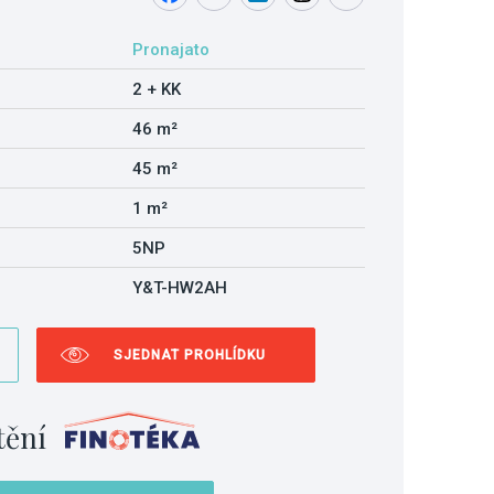
Pronajato
2 + KK
46 m²
45 m²
1 m²
5NP
Y&T-HW2AH
SJEDNAT PROHLÍDKU
tění