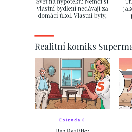
Svět na hypotéku: Němci si
Tr
vlastní bydlení nedávají za
jak
domácí úkol. Vlastní byty,
kde bydlí někdo jiný
č
ZOBRAZIT DALŠÍ
Realitní komiks Superm
Epizoda 3
Bez Realitky