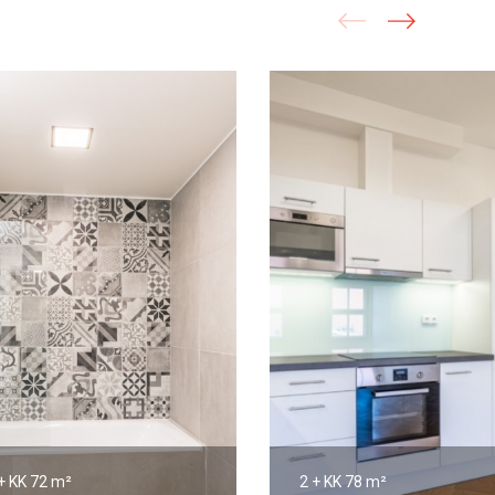
+ KK
72 m²
2 + KK
78 m²