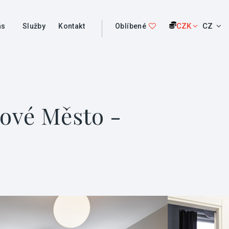
CZK
CZ
ás
Služby
Kontakt
Oblíbené
Nové Město -