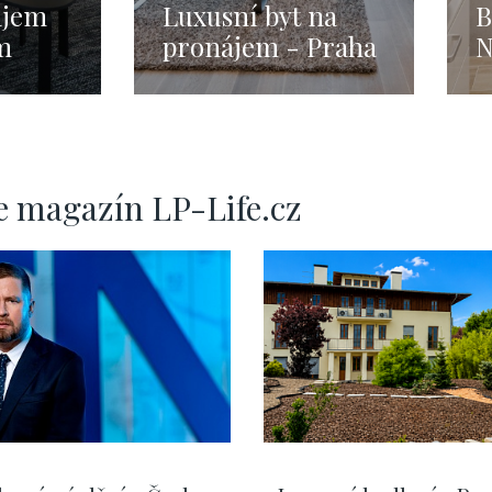
ájem
Luxusní byt na
B
m
pronájem - Praha
N
1 - Petrská čtvrť -
P
66m
e magazín LP-Life.cz