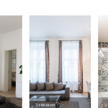
2 + KK
66 m²
2 