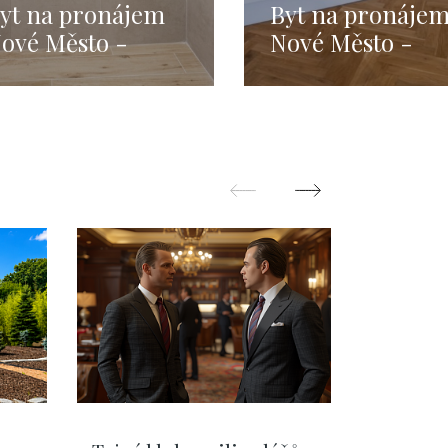
yt na pronájem
Byt na pronáje
ové Město -
Nové Město -
raha 1 - 72m
Praha 1 - 78m