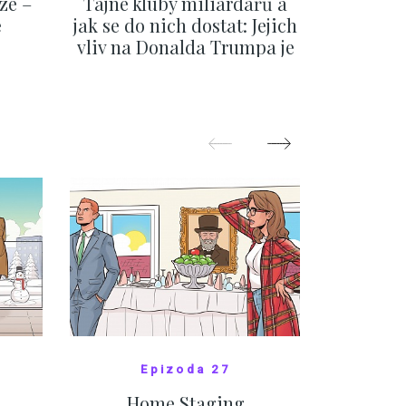
ze –
Tajné kluby miliardářů a
Na f
e
jak se do nich dostat: Jejich
migra
vliv na Donalda Trumpa je
situace 
nejasný
migra
pom
Oka
ZOBRAZIT DALŠÍ
Z
Epizoda 27
Home Staging
10