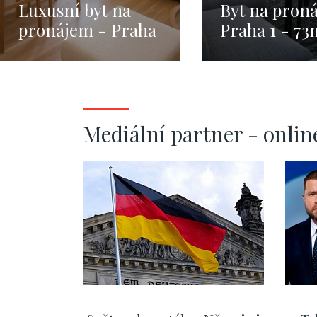
Luxusní byt na
Byt na pron
pronájem - Praha
Praha 1 - 73
1 - Josefov - 47m
Mediální partner - onlin