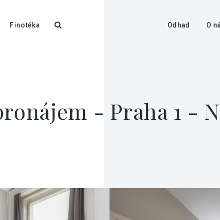
Finotéka
Odhad
O n
pronájem - Praha 1 - 