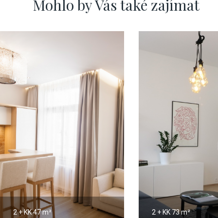
Mohlo by Vás také zajímat
2 + KK
47 m²
2 + KK
73 m²