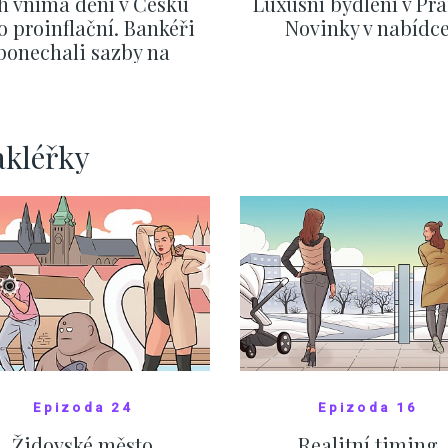
h vnímá dění v Česku
Luxusní bydlení v Pra
o proinflační. Bankéři
Novinky v nabídc
ponechali sazby na
ervnových hodnotách
ZOBRAZIT DALŠÍ
ZOBRAZIT DALŠÍ
akléřky
Epizoda 24
Epizoda 16
Židovské město
Realitní timing