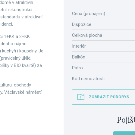
omě v atraktivní
tní rekonstrukcí
Cena (pronájem)
 standardu v atraktivní
zidenci.
Dispozice
Celková plocha
ci 1+KK a 2+KK.
jednoho nájmu.
Interiér
 kuchyň i koupelny. Je
Balkón
pravidelný úklid,
ňky v BIO kvalitě) za
Patro
Kód nemovitosti
kulturu, obchody
rky. Václavské náměstí
ZOBRAZIT PŮDORYS
Pojiš