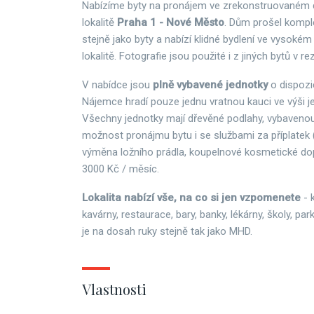
Nabízíme byty na pronájem ve zrekonstruovaném d
lokalitě
Praha 1 - Nové Město
. Dům prošel komple
stejně jako byty a nabízí klidné bydlení ve vysokém
lokalitě. Fotografie jsou použité i z jiných bytů v re
V nabídce jsou
plně vybavené jednotky
o dispozi
Nájemce hradí pouze jednu vratnou kauci ve výši 
Všechny jednotky mají dřevěné podlahy, vybavenou
možnost pronájmu bytu i se službami za příplatek (
výměna ložního prádla, koupelnové kosmetické dopl
3000 Kč / měsíc.
Lokalita nabízí vše, na co si jen vzpomenete
- 
kavárny, restaurace, bary, banky, lékárny, školy, pa
je na dosah ruky stejně tak jako MHD.
Vlastnosti