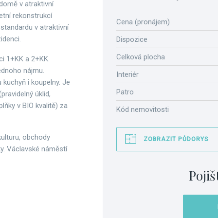
omě v atraktivní
tní rekonstrukcí
Cena (pronájem)
 standardu v atraktivní
zidenci.
Dispozice
Celková plocha
ci 1+KK a 2+KK.
jednoho nájmu.
Interiér
 kuchyň i koupelny. Je
Patro
pravidelný úklid,
ňky v BIO kvalitě) za
Kód nemovitosti
kulturu, obchody
ZOBRAZIT PŮDORYS
rky. Václavské náměstí
Pojiš