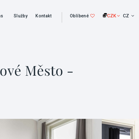
CZK
CZ
ás
Služby
Kontakt
Oblíbené
Nové Město -