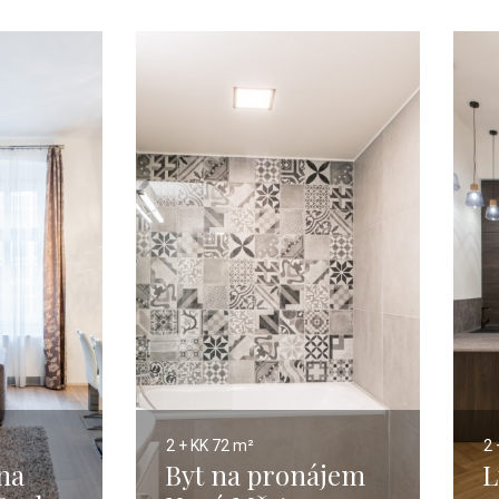
2 + KK
72 m²
2 
na
Byt na pronájem
L