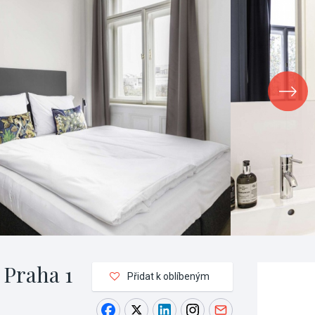
 Praha 1
Přidat k oblíbeným