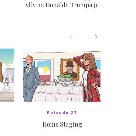
vliv na Donalda Trumpa je
situace 
nejasný
migra
pom
Oka
ZOBRAZIT DALŠÍ
Z
Epizoda 27
Home Staging
10