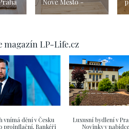
Praha
Nové Město -
p
tvrť -
Praha 1 - 72m
1
e magazín LP-Life.cz
h vnímá dění v Česku
Luxusní bydlení v Pra
o proinflační. Bankéři
Novinky v nabídc