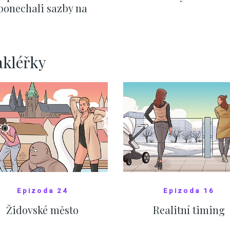
ponechali sazby na
ervnových hodnotách
ZOBRAZIT DALŠÍ
ZOBRAZIT DALŠÍ
akléřky
Epizoda 24
Epizoda 16
Židovské město
Realitní timing