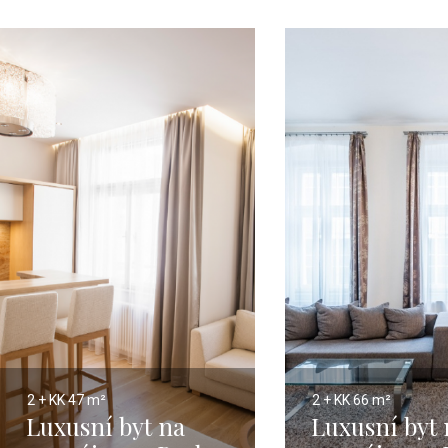
2 + KK
47 m²
2 + KK
66 m²
Luxusní byt na
Luxusní byt 