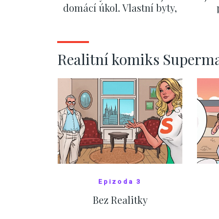
domácí úkol. Vlastní byty,
kde bydlí někdo jiný
č
ZOBRAZIT DALŠÍ
Realitní komiks Superm
Epizoda 3
Bez Realitky