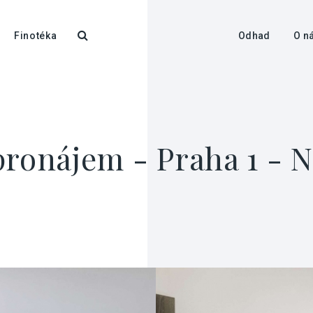
Finotéka
Odhad
O n
pronájem - Praha 1 - 