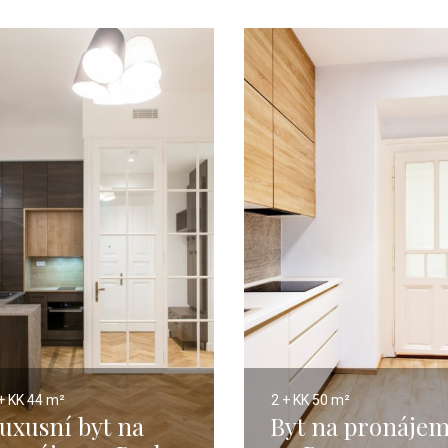
+ KK
44 m²
2 + KK
50 m²
uxusní byt na
Byt na pronáje