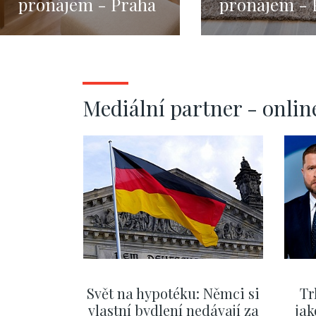
pronájem - Praha
pronájem - 
1 - Josefov - 47m
1 - Petrská č
66m
Mediální partner - onlin
Svět na hypotéku: Němci si
Tr
vlastní bydlení nedávají za
jak