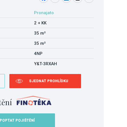
Pronajato
2 + KK
35 m²
35 m²
4NP
Y&T-3RXAH
SJEDNAT PROHLÍDKU
tění
POPTAT POJIŠTĚNÍ