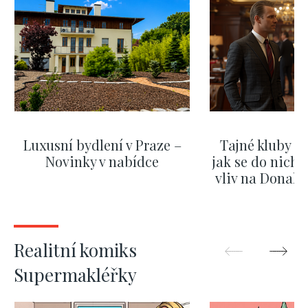
Luxusní bydlení v Praze –
Tajné kluby m
Novinky v nabídce
jak se do nich d
vliv na Donald
nejas
ZOBRAZIT DALŠÍ
ZOBRAZIT
Realitní komiks
Supermakléřky