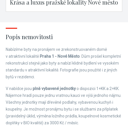
Krása a luxus pražské lokality Nové město
Popis nemovitosti
Nabízíme byty na pronájem ve zrekonstruovaném domě
v atraktivní lokalitě
Praha 1 - Nové Město
. Dům prošel kompletní
rekonstrukcí stejně jako byty a nabízí klidné bydlení ve vysokém
standardu v atraktivní lokalitě. Fotografie jsou použité i z jiných
bytů v rezidenci.
V nabídce jsou
plně vybavené jednotky
o dispozici 1+KK a 2+KK.
Nájemce hradí pouze jednu vratnou kauci ve výši jednoho nájmu.
Všechny jednotky mají dřevěné podlahy, vybavenou kuchyň i
koupelny. Je možnost pronájmu bytu i se službami za příplatek
(pravidelný úklid, výměna ložního prádla, koupelnové kosmetické
doplňky v BIO kvalitě) za 3000 Kč / měsíc.