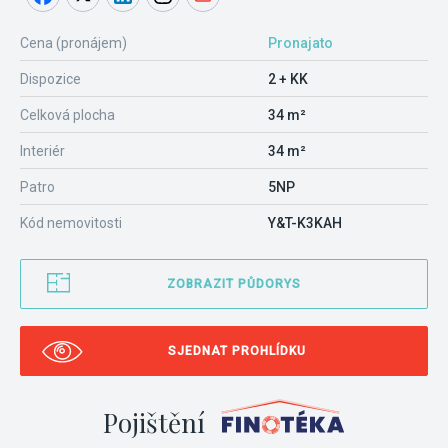
Cena (pronájem)
Pronajato
Dispozice
2 + KK
Celková plocha
34 m²
Interiér
34 m²
Patro
5NP
Kód nemovitosti
Y&T-K3KAH
ZOBRAZIT PŮDORYS
SJEDNAT PROHLÍDKU
Pojištění