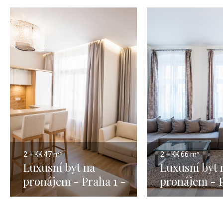
2 + KK
47 m²
2 + KK
66 m²
Luxusní byt na
Luxusní byt 
pronájem - Praha 1 -
pronájem - P
Josefov - 47m
Petrská čtvr