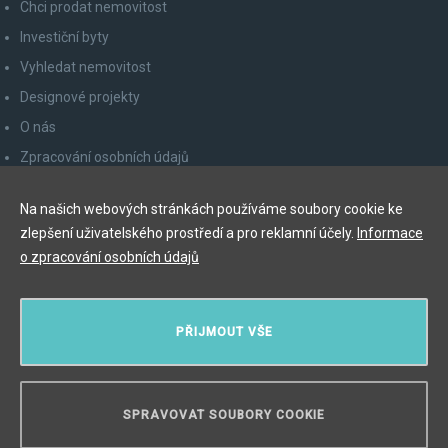
Chci prodat nemovitost
Investiční byty
Vyhledat nemovitost
Designové projekty
O nás
Zpracování osobních údajů
Poučení spotřebitele
Na našich webových stránkách používáme soubory cookie ke
Odhlášení z newsletteru
zlepšení uživatelského prostředí a pro reklamní účely.
Informace
Kontakty
o zpracování osobních údajů
Y&T Luxury Property Prague Czech Republic s.r.o.
PŘIJMOUT VŠE
Elišky Krásnohorské 123/10, 110 00 Praha 1
Myslíková 245/3, 110 00 Praha 1
IČ: 29055113
SPRAVOVAT SOUBORY COOKIE