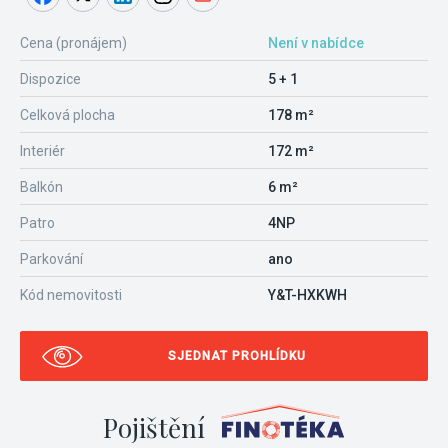
Cena (pronájem)
Není v nabídce
Dispozice
5 + 1
Celková plocha
178 m²
Interiér
172 m²
Balkón
6 m²
Patro
4NP
Parkování
ano
Kód nemovitosti
Y&T-HXKWH
SJEDNAT PROHLÍDKU
Pojištění