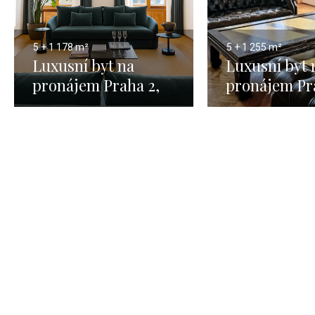
5 + 1
178 m²
5 + 1
255 m²
Luxusní byt na
Luxusní byt 
pronájem Praha 2,
pronájem Pr
Vinohrady - 172 m²
Vinohrady - 