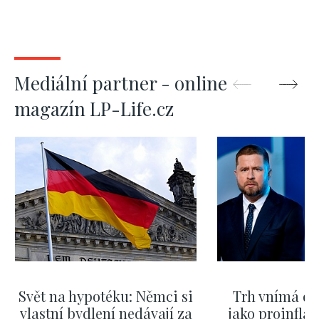
Mediální partner - online
magazín LP-Life.cz
Svět na hypotéku: Němci si
Trh vnímá dě
vlastní bydlení nedávají za
jako proinflač