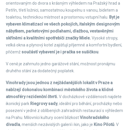
orientovaným do dvora s krásným výhledem na Pražský hrad a
Petřín, třetí ložnici, samostatnou koupelnu s vanou, bidetem a
toaletou, technickou místnost a prostornou vstupní halu.
Byt je
vybaven klimatizací ve všech pokojích, italským designovým
nábytkem, parketovými podlahami, dlažbou, vestavěnými
skříněmi a kvalitními spotřebiči značky Miele.
Vysoké stropy,
velká okna a plynový kotel zajišťují příjemné a komfortní bydlení,
přičemž
součástí vybavení je i pračka se sušičkou
.
V ceně je zahrnuto jedno garážové stání, možnost pronájmu
druhého stání za dodatečný poplatek.
Vinohrady jsou jednou z nejžádanějších lokalit v Praze a
nabízejí dokonalou kombinaci městského života a klidné
atmosféry rezidenční čtvrti.
V docházkové vzdálenosti najdete
ikonický park
Riegrovy sady
, ideální pro běhání, procházky nebo
posezení v jedné z oblíbených zahradních restaurací s výhledem
na Prahu. Milovníci kultury ocení blízkost
Vinohradského
divadla
, menších nezávislých galerií i kin, jako je
Kino Pilotů
. V