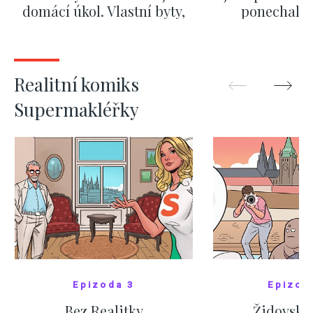
domácí úkol. Vlastní byty,
ponechali 
kde bydlí někdo jiný
červnových 
ZOBRAZIT DALŠÍ
ZOBRAZIT
Realitní komiks
Supermakléřky
Epizoda 3
Epizod
Bez Realitky
Židovské