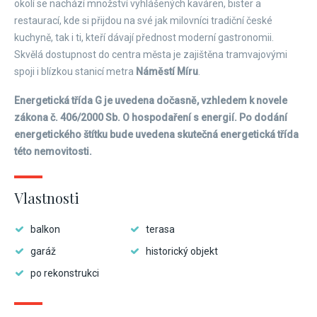
okolí se nachází množství vyhlášených kaváren, bister a
restaurací, kde si přijdou na své jak milovníci tradiční české
kuchyně, tak i ti, kteří dávají přednost moderní gastronomii.
Skvělá dostupnost do centra města je zajištěna tramvajovými
spoji i blízkou stanicí metra
Náměstí Míru
.
Energetická třída G je uvedena dočasně, vzhledem k novele
zákona č. 406/2000 Sb. O hospodaření s energií. Po dodání
energetického štítku bude uvedena skutečná energetická třída
této nemovitosti.
Vlastnosti
balkon
terasa
garáž
historický objekt
po rekonstrukci