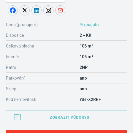
Cena (pronájem)
Pronajato
Dispozice
2 + KK
Celková plocha
106 m²
Interiér
106 m²
Patro
2NP
Parkování
ano
Sklep
ano
Kód nemovitosti
Y&T-X2RRH
ZOBRAZIT PŮDORYS