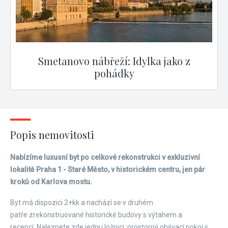
Smetanovo nábřeží: Idylka jako z
pohádky
Popis nemovitosti
Nabízíme luxusní byt po celkové rekonstrukci v exkluzivní
lokalitě Praha 1 - Staré Město, v historickém centru, jen pár
kroků od Karlova mostu.
Byt má dispozici 2+kk a nachází se v druhém
patře zrekonstruované historické budovy s výtahem a
recepcí. Naleznete zde jednu ložnici, prostorný obývací pokoj s