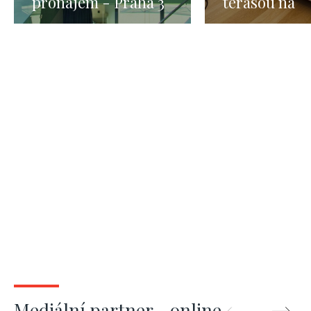
pronájem - Praha 3
terasou na
- 190 m2
krátkodobý
pronájem Pra
62m2
Mediální partner - online