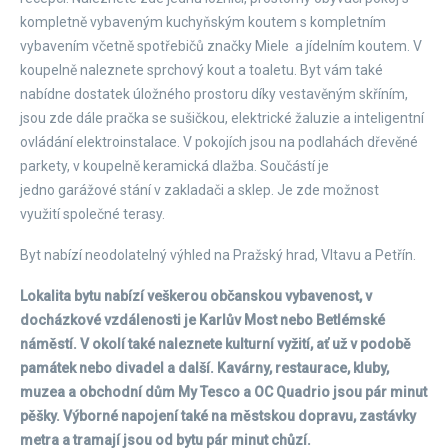
kompletně vybaveným kuchyňským koutem s kompletním
vybavením včetně spotřebičů značky Miele a jídelním koutem. V
koupelně naleznete sprchový kout a toaletu. Byt vám také
nabídne dostatek úložného prostoru díky vestavěným skříním,
jsou zde dále pračka se sušičkou, elektrické žaluzie a inteligentní
ovládání elektroinstalace. V pokojích jsou na podlahách dřevěné
parkety, v koupelně keramická dlažba. Součástí je
jedno garážové stání v zakladači a sklep. Je zde možnost
využití společné terasy.
Byt nabízí neodolatelný výhled na Pražský hrad, Vltavu a Petřín.
Lokalita bytu nabízí veškerou občanskou vybavenost, v
docházkové vzdálenosti je Karlův Most nebo Betlémské
náměstí. V okolí také naleznete kulturní vyžití, ať už v podobě
památek nebo divadel a další. Kavárny, restaurace, kluby,
muzea a obchodní dům My Tesco a OC Quadrio jsou pár minut
pěšky. Výborné napojení také na městskou dopravu, zastávky
metra a tramají jsou od bytu pár minut chůzí.