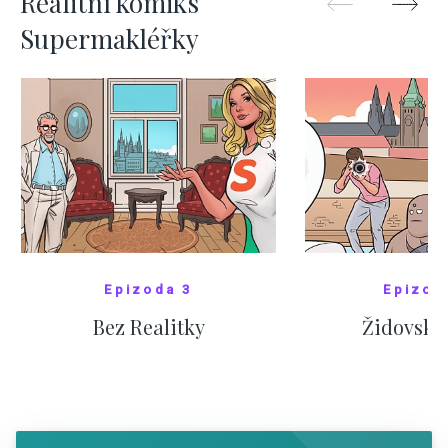
Realitní komiks
Supermakléřky
Epizoda 3
Epizod
Bez Realitky
Židovské
SHOW COMICS
SHOW CO