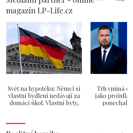
magazín LP-Life.cz
Svět na hypotéku: Němci si
Trh vnímá dě
vlastní bydlení nedávají za
jako proinflač
domácí úkol. Vlastní byty,
ponechali 
kde bydlí někdo jiný
červnových 
ZOBRAZIT DALŠÍ
ZOBRAZIT