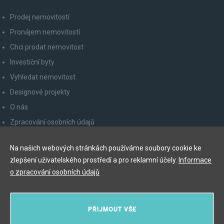
Prodej nemovitostí
Pronájem nemovitostí
Chci prodat nemovitost
Investiční byty
Vyhledat nemovitost
Designové projekty
O nás
Zpracování osobních údajů
Poučení spotřebitele
Na našich webových stránkách používáme soubory cookie ke
Odhlášení z newsletteru
zlepšení uživatelského prostředí a pro reklamní účely.
Informace
Kontakty
o zpracování osobních údajů
Y&T Luxury Property Prague Czech Republic s.r.o.
PŘIJMOUT VŠE
Elišky Krásnohorské 123/10, 110 00 Praha 1