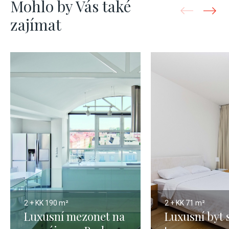
Mohlo by Vás také
zajímat
2 + KK
190 m²
2 + KK
71 m²
Luxusní mezonet na
Luxusní byt 