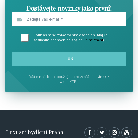
Dostávejte novinky jako první!
Zadejte Váš e-mail
*
Souhlasím se zpracováním osobních údajů a
zasíláním obchodních sdělení (
plné znění
)
Váš e-mail bude použit jen pro zasílání novinek z
webu YTPI.
Luxusní bydlení Praha