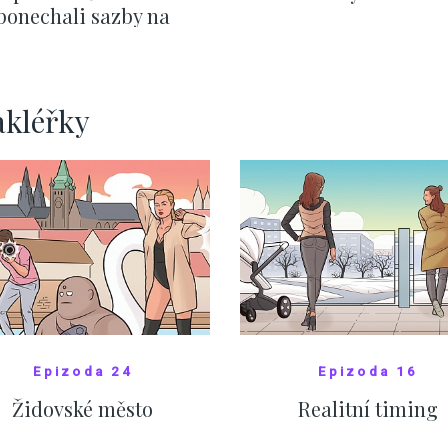
ponechali sazby na
ervnových hodnotách
ZOBRAZIT DALŠÍ
ZOBRAZIT DALŠÍ
akléřky
Epizoda 24
Epizoda 16
Židovské město
Realitní timing