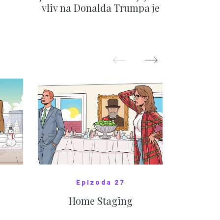
vliv na Donalda Trumpa je
situace 
nejasný
migra
pom
Oka
ZOBRAZIT DALŠÍ
Z
Epizoda 27
Home Staging
10