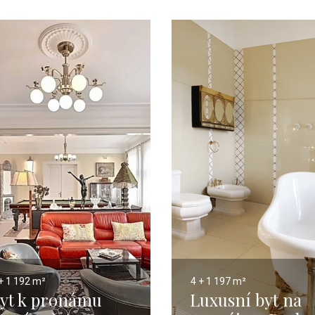
+ 1
192 m²
4 + 1
197 m²
yt k pronámu
Luxusní byt na