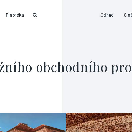
Finotéka
Odhad
O n
žního obchodního pros