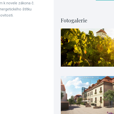
m k novele zákona č.
nergetického štítku
vitosti.
Fotogalerie