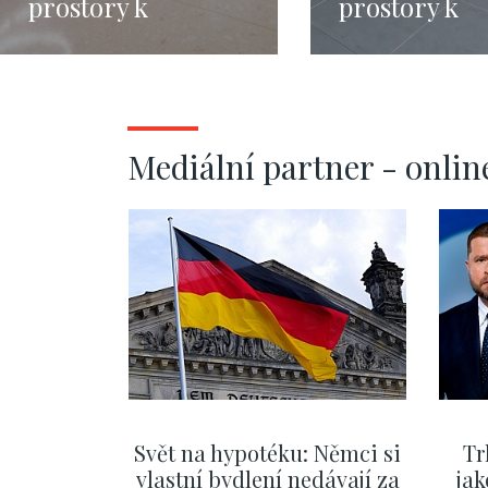
prostory k
prostory k
pronájmu, Praha 5
pronájmu, P
- 467m
- 469m
Mediální partner - onlin
Svět na hypotéku: Němci si
Tr
vlastní bydlení nedávají za
jak