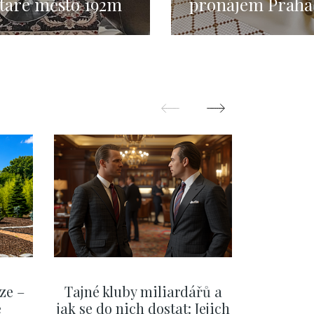
taré město 192m
pronájem Praha
- Staré Město -
197m
ze –
Tajné kluby miliardářů a
Na f
e
jak se do nich dostat: Jejich
migra