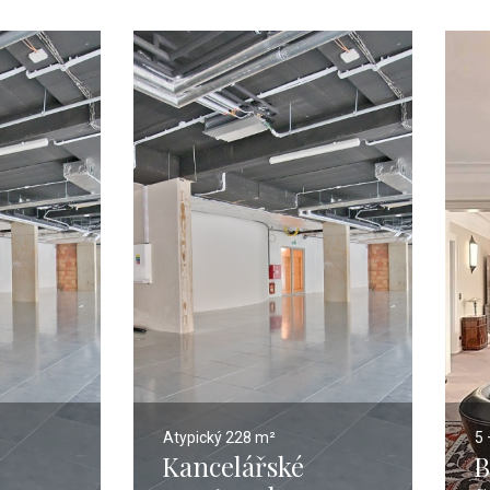
Atypický
228 m²
5 
Kancelářské
B