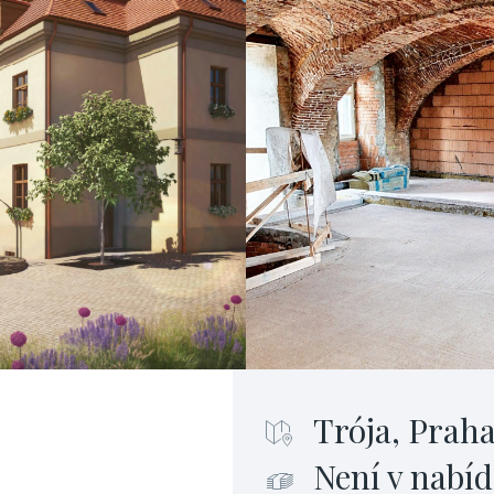
Trója, Praha
Není v nabíd