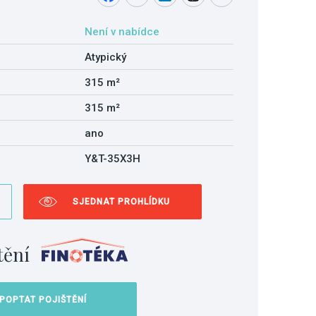
Není v nabídce
Atypický
315 m²
315 m²
ano
Y&T-35X3H
SJEDNAT PROHLÍDKU
tění
POPTAT POJIŠTĚNÍ