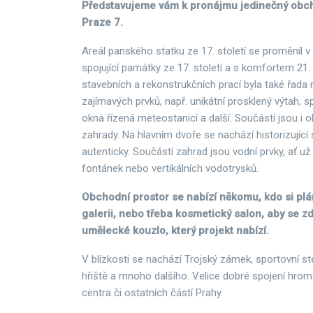
Představujeme vám k pronájmu jedinečný obch
Praze 7.
Areál panského statku ze 17. století se proměnil v 
spojující památky ze 17. století a s komfortem 21. 
stavebních a rekonstrukčních prací byla také řada
zajímavých prvků, např. unikátní prosklený výtah, s
okna řízená meteostanicí a další. Součástí jsou i o
zahrady. Na hlavním dvoře se nachází historizující
autenticky. Součástí zahrad jsou vodní prvky, ať u
fontánek nebo vertikálních vodotrysků.
Obchodní prostor se nabízí někomu, kdo si plán
galerii, nebo třeba kosmetický salon, aby se 
umělecké kouzlo, který projekt nabízí.
V blízkosti se nachází Trojský zámek, sportovní st
hřiště a mnoho dalšího. Velice dobré spojení hr
centra či ostatních částí Prahy.