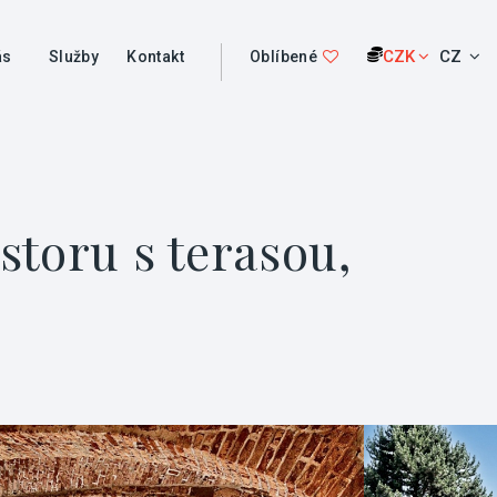
CZK
CZ
ás
Služby
Kontakt
Oblíbené
toru s terasou,