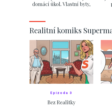
domácí úkol. Vlastní byty,
kde bydlí někdo jiný
č
ZOBRAZIT DALŠÍ
Realitní komiks Superm
Epizoda 3
Bez Realitky