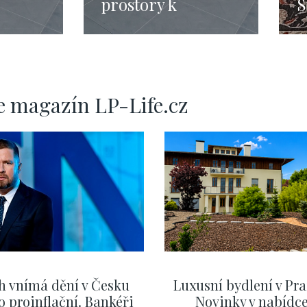
prostory k
S
raha 5
pronájmu, Praha 5
- 228m
e magazín LP-Life.cz
h vnímá dění v Česku
Luxusní bydlení v Pra
o proinflační. Bankéři
Novinky v nabídc