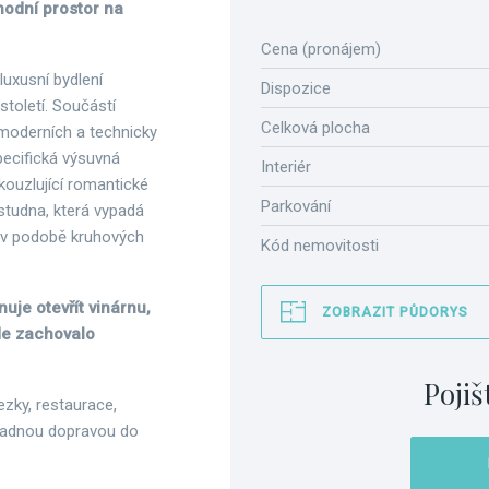
odní prostor na
Cena (pronájem)
luxusní bydlení
Dispozice
století. Součástí
Celková plocha
 moderních a technicky
pecifická výsuvná
Interiér
kouzlující romantické
Parkování
 studna, která vypadá
ž v podobě kruhových
Kód nemovitosti
uje otevřít vinárnu,
ZOBRAZIT PŮDORYS
zde zachovalo
Pojiš
ezky, restaurace,
omadnou dopravou do