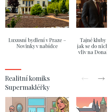
Luxusní bydlení v Praze –
Tajné kluby m
Novinky v nabídce
jak se do nich d
vliv na Donald
nejas
ZOBRAZIT DALŠÍ
ZOBRAZIT
Realitní komiks
Supermakléřky