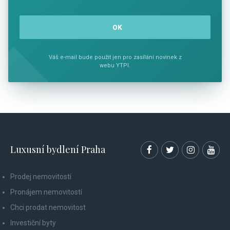
Váš e-mail bude použit jen pro zasílání novinek z
webu YTPI.
Luxusní bydlení Praha
Prodej nemovitostí
Pronájem nemovitostí
Chci prodat nemovitost
Investiční byty