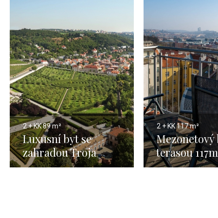
2 + KK
89 m²
2 + KK
117 m²
Luxusní byt se
Mezonetový 
zahradou Troja
terasou 117m