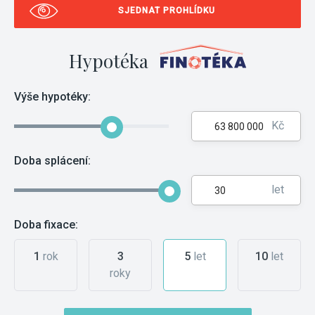
SJEDNAT PROHLÍDKU
Hypotéka
Výše hypotéky:
Kč
Doba splácení:
let
Doba fixace:
1
rok
3
5
let
10
let
roky