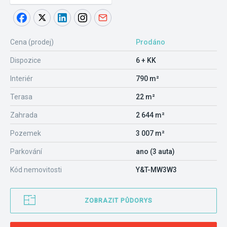
Cena (prodej)
Prodáno
Dispozice
6 + KK
Interiér
790 m²
Terasa
22 m²
Zahrada
2 644 m²
Pozemek
3 007 m²
Parkování
ano (3 auta)
Kód nemovitosti
Y&T-MW3W3
ZOBRAZIT PŮDORYS