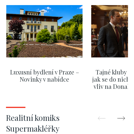
Luxusní bydlení v Praze –
Tajné kluby m
Novinky v nabídce
jak se do nich d
vliv na Donald
nejas
ZOBRAZIT DALŠÍ
ZOBRAZIT
Realitní komiks
Supermakléřky