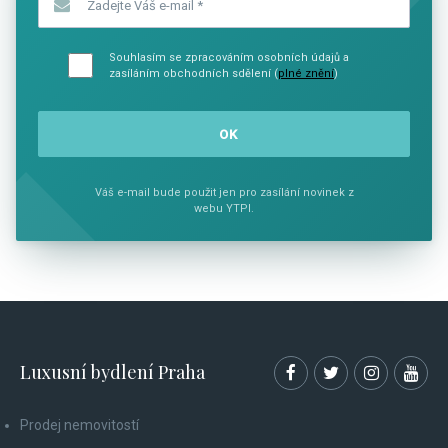
Souhlasím se zpracováním osobních údajů a
zasíláním obchodních sdělení (
plné znění
)
Váš e-mail bude použit jen pro zasílání novinek z
webu YTPI.
Luxusní bydlení Praha
Prodej nemovitostí