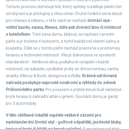
Tomuto prostoru dominuje krb, který opticky rozděluje jídelní číst
od obývací a je přístupný z obou stran. Druhá funkční zóna slouží
pro relaxaci a zábavu, v této částí se nachází
domácí spa -
vnitřní bazén, sauna, fitness, dále pak domácí kino či místnost
s kulečníkem
. Třetí zóna domu, klidová, se nachází v prvním
patře a je tvořena 4 ložnicemi, z nichž každá má vlastní šatnu a
koupelnu. Dále se v tomto patře nachází pracovna s prostornou
terasou a technické místnosti. Vila je dokončena ve vysokých
standardech - hliníková okna, podlahové vytápění v každé
místnosti, na zakázku vyráběné prvky ze dřeva merbau, sanita
značky Villeroy & Boch, designová svítidla.
Krásná udržovaná
zahrada poskytuje naprosté soukromí a výhledy do zeleně
Průhonického parku
. Pro posezení s přáteli slouží buď částečně
krytá terasa či zahradní altán s grilem. Součástí domu je garáž
pro 3 automobily.
V této oblíbené lokalitě najdete veškeré zázemí pro
nadstandardní životní styl - golfové odpaliště, jezdecké kluby,