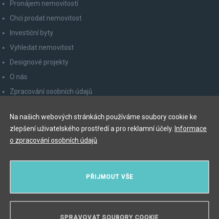
Pronájem nemovitostí
Chci prodat nemovitost
Investiční byty
Vyhledat nemovitost
Designové projekty
O nás
Zpracování osobních údajů
Poučení spotřebitele
Na našich webových stránkách používáme soubory cookie ke
Odhlášení z newsletteru
zlepšení uživatelského prostředí a pro reklamní účely.
Informace
Kontakty
o zpracování osobních údajů
Y&T Luxury Property Prague Czech Republic s.r.o.
PŘIJMOUT VŠE
Elišky Krásnohorské 123/10, 110 00 Praha 1
Myslíková 245/3, 110 00 Praha 1
IČ: 29055113
SPRAVOVAT SOUBORY COOKIE