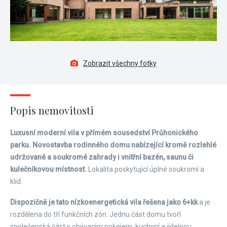
Zobrazit všechny fotky
Popis nemovitosti
Luxusní moderní vila v přímém sousedství Průhonického
parku. Novostavba rodinného domu nabízející kromě rozlehlé
udržované a soukromé zahrady i vnitřní bazén, saunu či
kulečníkovou místnost.
Lokalita poskytující úplné soukromí a
klid.
Dispozičně je tato nízkoenergetická vila řešena jako 6+kk
a je
rozdělena do tří funkčních zón. Jednu část domu tvoří
společenská část s obývacím pokojem, kuchyní a jídelnou.