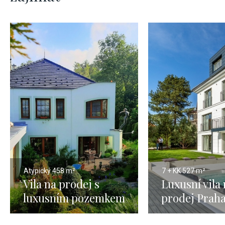
Atypický
458 m²
7 + KK
527 m²
Vila na prodej s
Luxusní vila
luxusním pozemkem
prodej Praha
v Praze
Hanspaulka 