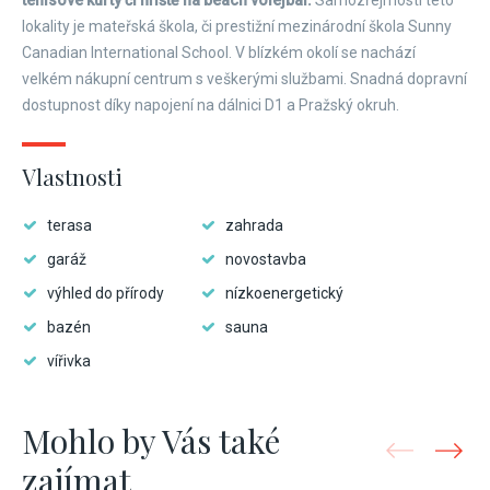
tenisové kurty či hřiště na beach volejbal.
Samozřejmostí této
lokality je mateřská škola, či prestižní mezinárodní škola Sunny
Canadian International School. V blízkém okolí se nachází
velkém nákupní centrum s veškerými službami. Snadná dopravní
dostupnost díky napojení na dálnici D1 a Pražský okruh.
Vlastnosti
terasa
zahrada
garáž
novostavba
výhled do přírody
nízkoenergetický
bazén
sauna
vířivka
Mohlo by Vás také
zajímat