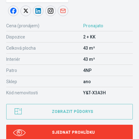
Cena (pronájem)
Pronajato
Dispozice
2 + KK
Celková plocha
43 m²
Interiér
43 m²
Patro
4NP
Sklep
ano
Kód nemovitosti
Y&T-X3A3H
ZOBRAZIT PŮDORYS
SJEDNAT PROHLÍDKU