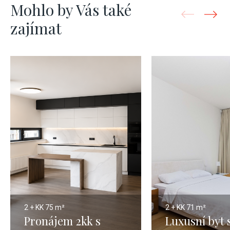
Mohlo by Vás také
zajímat
2 + KK
75 m²
2 + KK
71 m²
Pronájem 2kk s
Luxusní byt 