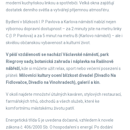
moderní kuchyňskou linkou a spotřebiči. Velká okna zajišťují
dostatek denního světla a vytvářejí příjemnou atmosféru.
Bydlení v blízkosti I. P. Pavlova a Karlova náměstí nabízí nejen
výbornou dopravní dostupnost – za 2 minuty jste na metru linky
C (I. P. Pavlova) a za 5 minut na metru B (Karlovo náměstí) – ale i
skvělou občanskou vybavenost a kulturní život.
V pěší vzdálenosti se nachází Václavské náměstí, park
Riegrovy sady, botanická zahrada i náplavka na Rašínově
nábřeží,
kde si můžete užít relax, sport nebo večerní posezení s
přáteli.
Milovníci kultury ocení blízkost divadel (Divadlo Na
Fidlovačce, Divadlo na Vinohradech), galerií a kin.
V okolí najdete množství útulných kaváren, stylových restaurací,
farmářských trhů, obchodů a všech služeb, které ke
komfortnímu městskému životu patří.
Energetická třída G je uvedena dočasně, vzhledem k novele
zákona č. 406/2000 Sb. O hospodaření s energií. Po dodání