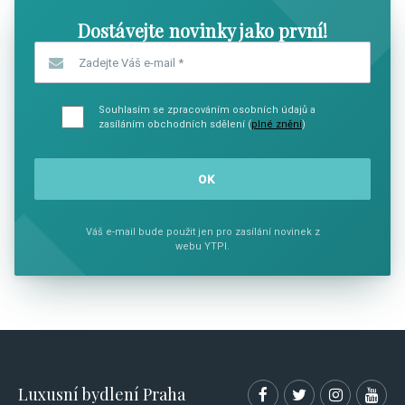
Dostávejte novinky jako první!
Zadejte Váš e-mail
*
Souhlasím se zpracováním osobních údajů a
zasíláním obchodních sdělení (
plné znění
)
Váš e-mail bude použit jen pro zasílání novinek z
webu YTPI.
Luxusní bydlení Praha