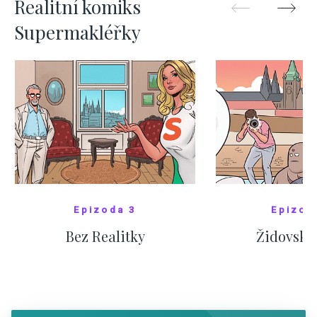
Realitní komiks
Supermakléřky
Epizoda 3
Epizod
Bez Realitky
Židovské
SHOW COMICS
SHOW CO