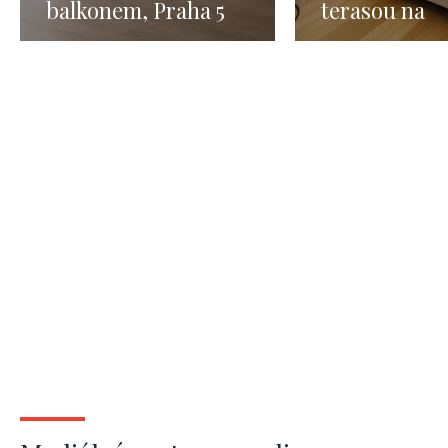
balkonem, Praha 5
terasou na
Smíchov, 75m
krátkodobý
pronájem Pra
62m2