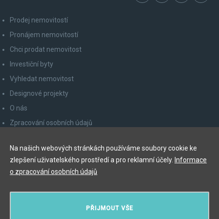
Prodej nemovitostí
Pronájem nemovitostí
Chci prodat nemovitost
Investiční byty
Vyhledat nemovitost
Designové projekty
O nás
Zpracování osobních údajů
Poučení spotřebitele
Na našich webových stránkách používáme soubory cookie ke
Odhlášení z newsletteru
zlepšení uživatelského prostředí a pro reklamní účely.
Informace
Kontakty
o zpracování osobních údajů
Y&T Luxury Property Prague Czech Republic s.r.o.
PŘIJMOUT VŠE
Elišky Krásnohorské 123/10, 110 00 Praha 1