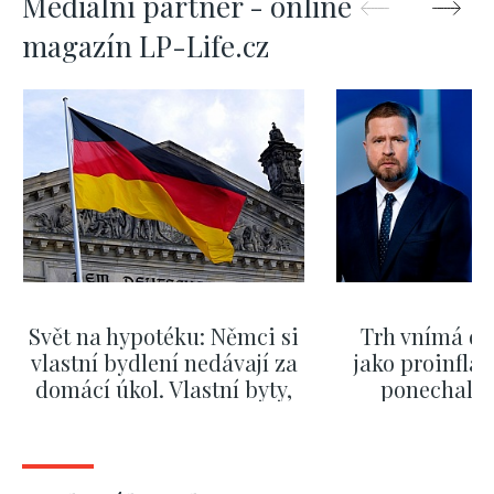
Mediální partner - online
magazín LP-Life.cz
Svět na hypotéku: Němci si
Trh vnímá dě
vlastní bydlení nedávají za
jako proinflač
domácí úkol. Vlastní byty,
ponechali 
kde bydlí někdo jiný
červnových 
ZOBRAZIT DALŠÍ
ZOBRAZIT