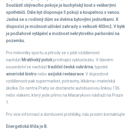
Součástí obývacího pokoje je kuchyňský kout s veškerými
spotřebiči. Dále byt disponuje 3 pokoji a koupelnou s vanou.
Jedná se o rodinný dům se dvěma bytovými jednotkami. K
dispozici je možnost užívání zahrady o velkosti 403m2. V bytě
je podlahové vytápění a možnost nekrytového parkování na
pozemku.
Pro milovníky sportu a přírody se v pěší vzdálenosti
nachází
Mratínský potok
protínající cyklostezku. V těsném
sousedství se nachází
tradiční česká cukrárna
, typické
americké bistro
nebo
asijská restaurace
. V dojezdové
vzdálenosti pak supermarket, potraviny, lékárna i mateřská
školka. Do centra Prahy se dostanete autobusovou linkou 136
nebo vlakem, který jede přímo na Masarykovo nádraží na Praze
1.
Pro více informací a domluvení prohlídky, nás prosím kontaktujte.
Energetická třída je B.