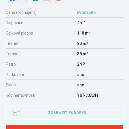
Cena (pronájem)
Pronajato
Dispozice
4 + 1
Celková plocha
118 m²
Interiér
80 m²
Terasa
38 m²
Patro
2NP
Parkování
ano
Sklep
ano
Kód nemovitosti
Y&T-33A3H
ZOBRAZIT PŮDORYS