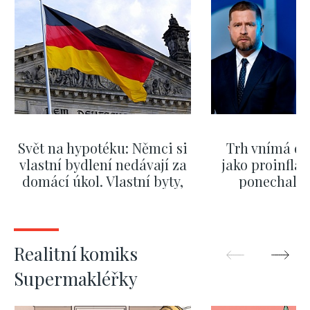
Svět na hypotéku: Němci si
Trh vnímá dě
vlastní bydlení nedávají za
jako proinflač
domácí úkol. Vlastní byty,
ponechali 
kde bydlí někdo jiný
červnových 
ZOBRAZIT DALŠÍ
ZOBRAZIT
Realitní komiks
Supermakléřky