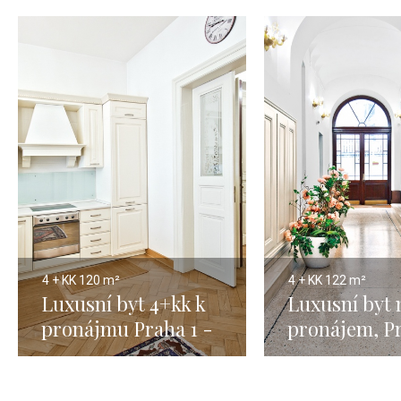
4 + KK
120 m²
4 + KK
122 m²
Luxusní byt 4+kk k
Luxusní byt 
pronájmu Praha 1 -
pronájem, P
120 m2
Petrská čtvrť
122m2