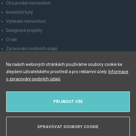
Chci prodat nemovitost
Investiční byty
Vyhledat nemovitost
Designové projekty
O nás
Zpracování osobních údajů
Poučení spotřebitele
Na našich webových stránkách používáme soubory cookie ke
Odhlášení z newsletteru
zlepšení uživatelského prostředí a pro reklamní účely.
Informace
Kontakty
o zpracování osobních údajů
Y&T Luxury Property Prague Czech Republic s.r.o.
PŘIJMOUT VŠE
Elišky Krásnohorské 123/10, 110 00 Praha 1
Myslíková 245/3, 110 00 Praha 1
IČ: 29055113
SPRAVOVAT SOUBORY COOKIE