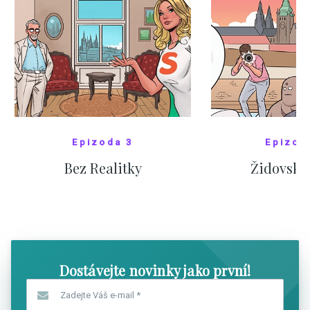
Epizoda 3
Epizod
Bez Realitky
Židovské
SHOW COMICS
SHOW CO
Dostávejte novinky jako první!
Zadejte Váš e-mail
*