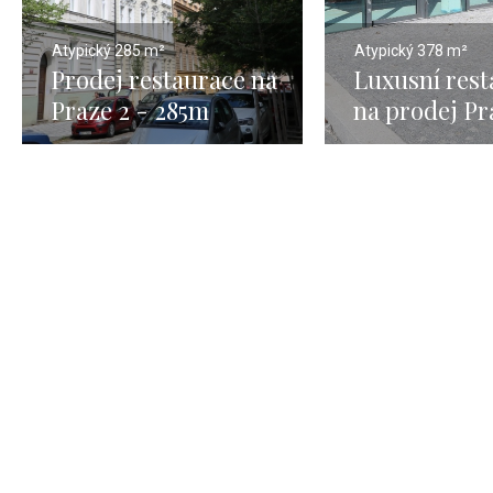
Atypický
285 m²
Atypický
378 m²
Prodej restaurace na
Luxusní rest
Praze 2 - 285m
na prodej Pr
378m