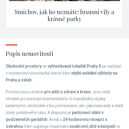
Smíchov, jak ho neznáte: luxusní vily a
krásné parky
Popis nemovitosti
Obchodní prostory
ve
vyhledávané lokalitě Prahy 5
se nachází
v rezidenční novostavbě, která Vám
skýtá unikátní výhledy na
Prahu a zeleň.
Prostory jsou určené
pro péči o zdraví a krásu.
Jsou tedy
vhodné pro koncept kosmetického či masážního studia,
kadeřnictví, obchůdek s bio potravinami, ale i jako kancelář a další
účely podobného rázu. K dispozici je
parkovací stání v
podzemních garážích.
Areál s
24 hodinovou recepcí s
ostrahou
Vám zajišťuje maximální
soukromí, klid a bezpečí
ve