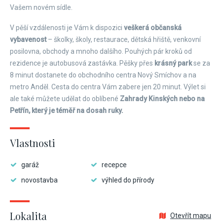
Vašem novém sídle.
V pěší vzdálenosti je Vám k dispozici
veškerá občanská
vybavenost
– školky, školy, restaurace, dětská hřiště, venkovní
posilovna, obchody a mnoho dalšího. Pouhých pár kroků od
rezidence je autobusová zastávka. Pěšky přes
krásný park
se za
8 minut dostanete do obchodního centra Nový Smíchov a na
metro Anděl. Cesta do centra Vám zabere jen 20 minut. Výlet si
ale také můžete udělat do oblíbené
Zahrady Kinských nebo na
Petřín, který je téměř na dosah ruky.
Vlastnosti
garáž
recepce
novostavba
výhled do přírody
Lokalita
Otevřít mapu