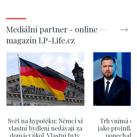
Mediální partner - online
magazín LP-Life.cz
Svět na hypotéku: Němci si
Trh vnímá dě
vlastní bydlení nedávají za
jako proinflač
domácí úkol. Vlastní byty,
ponechali 