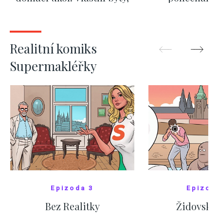
kde bydlí někdo jiný
červnových 
ZOBRAZIT DALŠÍ
ZOBRAZIT
Realitní komiks
Supermakléřky
Epizoda 3
Epizod
Bez Realitky
Židovské