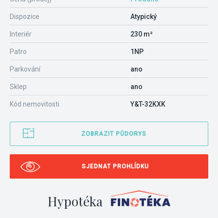
Dispozice
Atypický
Interiér
230 m²
Patro
1NP
Parkování
ano
Sklep
ano
Kód nemovitosti
Y&T-32KXK
ZOBRAZIT PŮDORYS
SJEDNAT PROHLÍDKU
Hypotéka