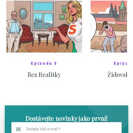
Epizoda 3
Epizod
Bez Realitky
Židovské
SHOW COMICS
SHOW CO
Dostávejte novinky jako první!
Zadejte Váš e-mail
*