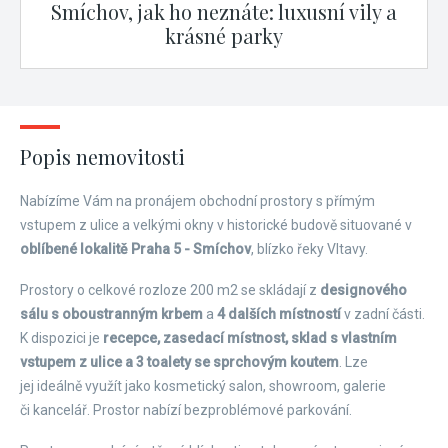
Smíchov, jak ho neznáte: luxusní vily a
krásné parky
Popis nemovitosti
Nabízíme Vám na pronájem obchodní prostory s přímým
vstupem z ulice a velkými okny v historické budově situované v
oblíbené lokalitě Praha 5 - Smíchov
, blízko řeky Vltavy.
Prostory o celkové rozloze 200 m
2
se skládají z
designového
sálu s oboustranným krbem
a
4 dalších místností
v zadní části.
K dispozici je
recepce, zasedací místnost, sklad s vlastním
vstupem z ulice a 3 toalety se sprchovým koutem
. Lze
jej ideálně využít jako kosmetický salon, showroom, galerie
či kancelář. Prostor nabízí bezproblémové parkování.