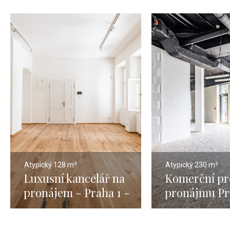
Atypický
128 m²
Atypický
230 m²
Luxusní kancelář na
Komerční pr
pronájem - Praha 1 -
pronájmu Pr
Nové Město - 145m
230m