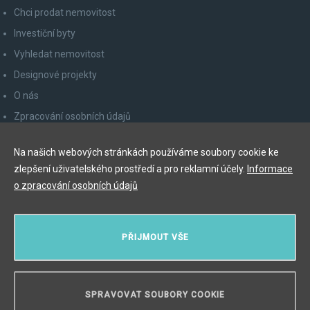
Chci prodat nemovitost
Investiční byty
Vyhledat nemovitost
Designové projekty
O nás
Zpracování osobních údajů
Poučení spotřebitele
Na našich webových stránkách používáme soubory cookie ke
Odhlášení z newsletteru
zlepšení uživatelského prostředí a pro reklamní účely.
Informace
Kontakty
o zpracování osobních údajů
Y&T Luxury Property Prague Czech Republic s.r.o.
PŘIJMOUT VŠE
Elišky Krásnohorské 123/10, 110 00 Praha 1
Myslíková 245/3, 110 00 Praha 1
IČ: 29055113
SPRAVOVAT SOUBORY COOKIE