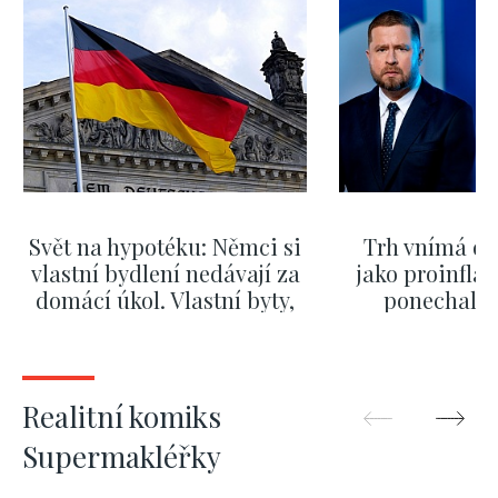
Svět na hypotéku: Němci si
Trh vnímá dě
vlastní bydlení nedávají za
jako proinflač
domácí úkol. Vlastní byty,
ponechali 
kde bydlí někdo jiný
červnových 
ZOBRAZIT DALŠÍ
ZOBRAZIT
Realitní komiks
Supermakléřky